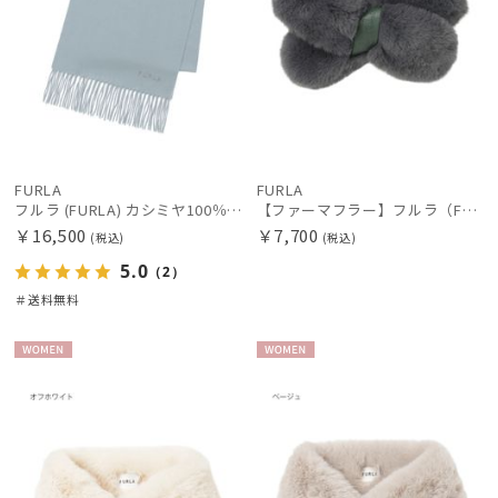
マフラー・ストール・スカーフ
帽子
手袋・アームカバー
FURLA
FURLA
フルラ (FURLA) カシミヤ100％ マフラー ロゴ刺繍 洗えるカシミヤ ウォッシャブル 約183×30cm
【ファーマフラー】フルラ（FURLA）差し込みファーティペット ロゴベルト
￥16,500
￥7,700
(税込)
(税込)
その他
5.0
（2）
＃送料無料
カラー
WOME
WOME
価格・割引率
N
N
在庫表示