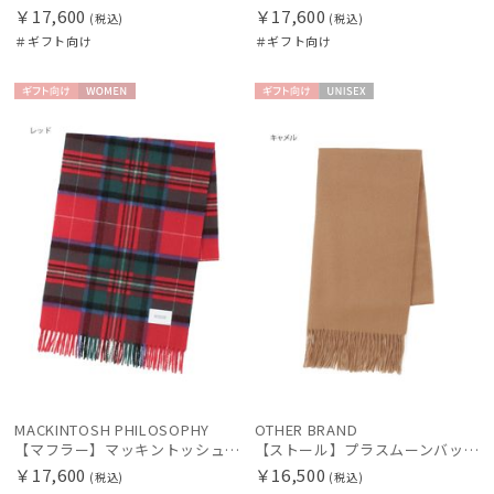
￥17,600
￥17,600
(税込)
(税込)
＃ギフト向け
＃ギフト向け
ギフト
WOME
ギフト
UNISE
向け
N
向け
X
MACKINTOSH PHILOSOPHY
OTHER BRAND
【マフラー】マッキントッシュ フィロソフィー (MACKINTOSH PHILOSOPHY) クラシカルチェック カシミヤ100％
【ストール】プラスムーンバット (+moonbat) カシミヤ100％無地ストール 50*190
￥17,600
￥16,500
(税込)
(税込)