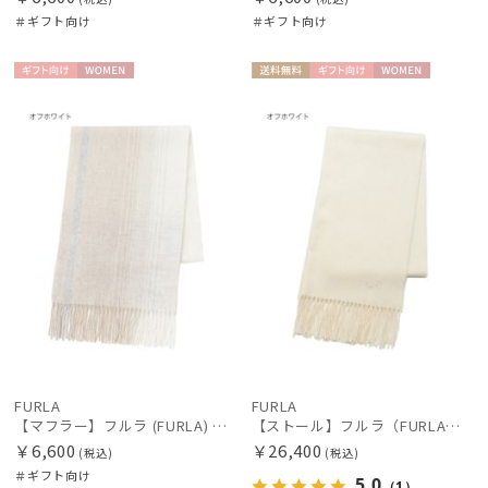
＃ギフト向け
＃ギフト向け
ギフト
WOME
送料無
ギフト
WOME
向け
N
料
向け
N
FURLA
FURLA
【マフラー】フルラ (FURLA) ウールオンブレーマフラー
【ストール】フルラ（FURLA）カシミヤ100％無地ストール 190*50
￥6,600
￥26,400
(税込)
(税込)
＃ギフト向け
5.0
（1）