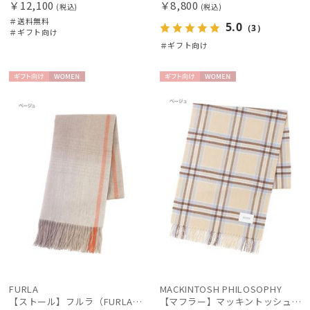
￥12,100
￥8,800
(税込)
(税込)
＃送料無料
5.0
（3）
＃ギフト向け
＃ギフト向け
ギフト
WOME
ギフト
WOME
向け
N
向け
N
FURLA
MACKINTOSH PHILOSOPHY
【ストール】フルラ（FURLA）ウール100％オンブレーカラーブロック 190*50
【マフラー】マッキントッシュ フィロソフィー (MACKINTOSH PHILOSOPHY) クラシカルチェック カシミヤ100％