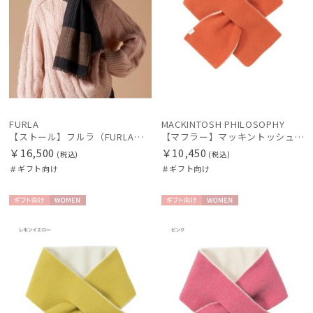
FURLA
MACKINTOSH PHILOSOPHY
【ストール】フルラ（FURLA）洗えるカシミヤ100％オンブレーストール 190*70
【マフラー】マッキントッシュ フィロソフィー (MACKINTOSH PHILOSOPHY) リバーシブルマフラー 日本製
￥16,500
￥10,450
(税込)
(税込)
＃ギフト向け
＃ギフト向け
ギフト
WOME
ギフト
WOME
向け
N
向け
N