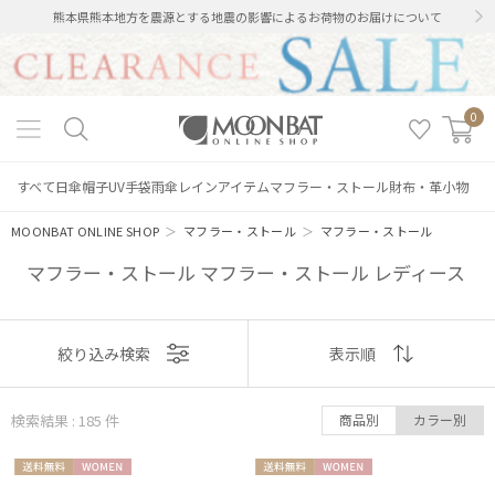
熊本県熊本地方を震源とする地震の影響によるお荷物のお届けについて
0
すべて
日傘
帽子
UV手袋
雨傘
レインアイテム
マフラー・ストール
財布・革小物
MOONBAT ONLINE SHOP
＞
マフラー・ストール
＞
マフラー・ストール
マフラー・ストール マフラー・ストール レディース
表示
絞り込み検索
表示順
順
検索結果 : 185
件
商品別
カラー別
おすすめ
送料無
WOME
送料無
WOME
新着