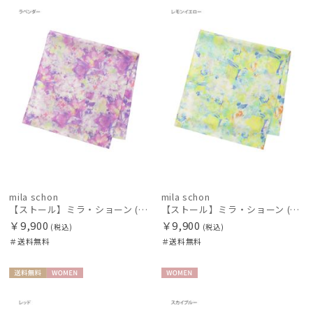
料
N
料
N
価格の高い
順
価格の低い
順
人気順
売上点数順
お気に入り
順
mila schon
mila schon
【ストール】ミラ・ショーン (mila schon) シルクシフォンストール ウォーターフラワー 日本製
【ストール】ミラ・ショーン (mila schon) シルクシフォンストール ウォーターフラワー 日本製
￥9,900
￥9,900
(税込)
(税込)
＃送料無料
＃送料無料
送料無
WOME
WOME
料
N
N