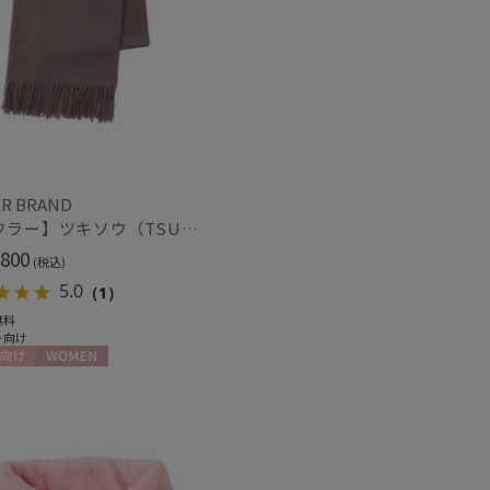
R BRAND
【マフラー】ツキソウ（TSUKISOU）カシミヤ100％無地マフラー 50×200 日本製
800
(税込)
5.0
（1）
無料
ト向け
向け
WOMEN