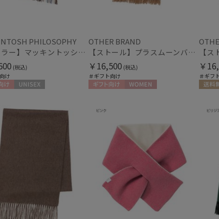
(5)
ミラクルテック
OTHER BRAND
指切り
指無
(2)
アザーブランド
INTOSH PHILOSOPHY
OTHER BRAND
OTHE
PAUL&JOE ACCESSOIRES
【マフラー】マッキントッシュ フィロソフィー (MACKINTOSH PHILOSOPHY) クラシカルチェック カシミヤ100％
【ストール】プラスムーンバット (+moonbat) カシミヤ100％無地ストール 50*190
ポールアンドジョー アクセソワ
その他
600
￥16,500
￥16,
(税込)
(税込)
POLO RALPH LAUREN
向け
＃ギフト向け
＃ギフ
WEB限定
メデ
(9)
ポロ ラルフ ローレン
(20)
SWASH LONDON
向け
UNISEX
ギフト向け
WOMEN
送料無
スウォッシュロンドン
ギフトにおすす
urawaza
め
(175)
ウラワザ
カラー