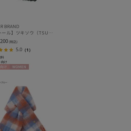
R BRAND
【ストール】ツキソウ（TSUKISOU）カシミヤ100％無地リバーシブルストール 35×200 日本製
～
200
(税込)
5.0
（1）
無料
～
ト向け
向け
WOMEN
セール