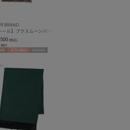
(4)
(2)
し
UVカット
(15)
(19)
R BRAND
【ストール】プラスムーンバット (+moonbat) カシミヤ100％無地ストール 50*190
500
(税込)
ト向け
ィアで話題
日本製
(107)
料
ギフト向け
UNISEX