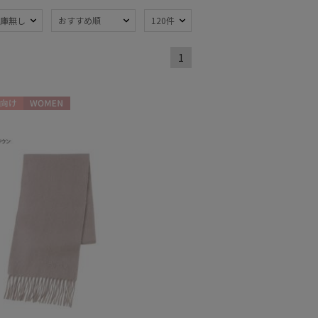
庫無し
おすすめ順
120件
1
熱
遮光
(83)
(65)
軽量
58)
(46)
向け
WOMEN
ンプ式
超撥水
(9)
(3)
線対策
自動開閉傘
(108)
(8)
：51～
親骨：56～
m
60cm
(43)
(21)
でたためる
ギフトにおすす
め
(8)