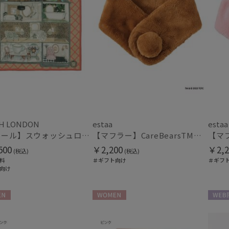
H LONDON
estaa
estaa
【ストール】スウォッシュロンドン (SWASH LONDON) DOLLSHOUSE SURREALIST 90*90 シルクウール
【マフラー】CareBearsTM（ケアベアTM） フェイクファー
500
￥2,200
￥2,2
(税込)
(税込)
料
＃ギフト向け
＃ギフ
向け
N
WOMEN
WEB