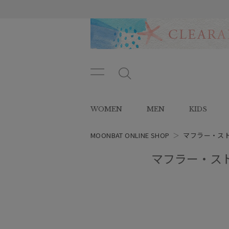
メニ
メ
ュー
ニ
ボタ
ュ
WOMEN
MEN
KIDS
ン
ー
ボ
タ
MOONBAT ONLINE SHOP
＞
マフラー・ス
ン
マフラー・スト
レディース