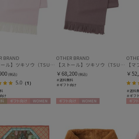
R BRAND
OTHER BRAND
OTHE
【ストール】ツキソウ（TSUKISOU）カシミヤ100％リバーシブルストール 35×200 日本製
【ストール】ツキソウ（TSUKISOU）カシミヤ100％無地ストール 70×200 日本製
900
￥68,200
￥52,
(税込)
(税込)
＃送料無料
5.0
（1）
＃ギフト向け
料
＃送料
向け
＃ギフ
料
ギフト向け
WOMEN
ギフト向け
WOMEN
ギフト