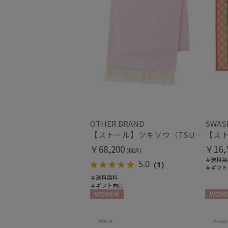
OTHER BRAND
SWAS
【ストール】ツキソウ（TSUKISOU）カシミヤ100％無地リバーシブルストール 35×200 日本製
￥68,200
￥16,
(税込)
＃送料無
5.0
（1）
＃ギフト
＃送料無料
＃ギフト向け
WOMEN
WOME