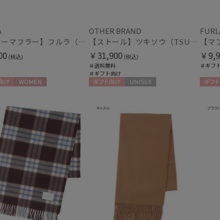
マフラー・ストール・スカーフ
ハンウェイ
HELEN KAMINSKI
ウォッシャブル
UV
(5
ヘレンカミンスキー
A
OTHER BRAND
FURL
(10)
【ファーマフラー】フルラ（FURLA）差し込みファーティペット ロゴベルト
【ストール】ツキソウ（TSUKISOU）カシミヤ100％無地ストール 35×200 日本製
HIROKO KOSHINO
シルク
ウー
ヒロコ コシノ
(54)
00
￥31,900
￥9,9
(税込)
(税込)
＃送料無料
＃ギフ
LANVIN COLLECTION
＃ギフト向け
ランバン コレクション
LANVIN en Bleu
帽子
向け
WOMEN
ギフト向け
UNISEX
ギフト
ランバン オン ブルー
ウォッシャブル
遮
MACKINTOSH
(5)
PHILOSOPHY
マッキントッシュ フィロソフィー
紫外線対策
暑さ
(6)
MAGICAL TECH
マジカルテック
masu
手袋・アームカバー
マス
mila schon
紫外線対策
接触
(19)
ミラ・ショーン
MIRACLE TECH
ミディアム丈
ロン