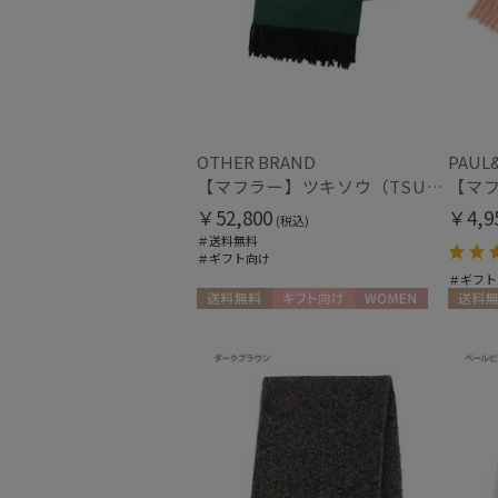
OTHER BRAND
PAUL&
【マフラー】ツキソウ（TSUKISOU）カシミヤ100％リバーシブルマフラー 50×200 日本製
￥52,800
￥4,9
(税込)
＃送料無料
＃ギフト向け
＃ギフト
送料無料
ギフト向け
WOMEN
送料無