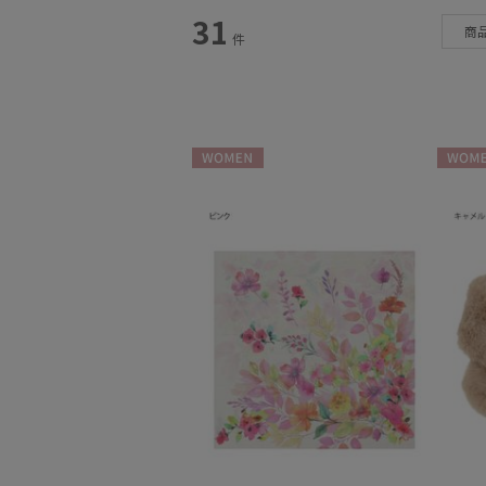
スタイル
31
商
件
カテゴリー
雨傘
(69)
日傘
(130)
WOMEN
WOME
レインアイテム
(25)
マフラー・ストール
(107)
帽子
(29)
手袋・アームカバー
(19)
その他
(12)