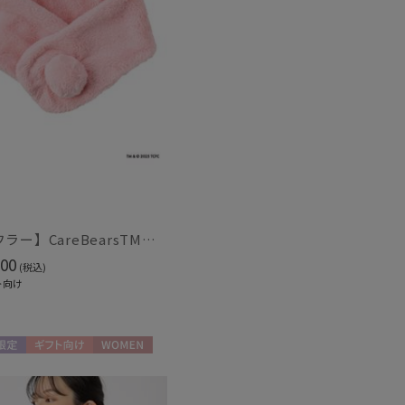
【マフラー】CareBearsTM（ケアベアTM） フェイクファー
00
(税込)
ト向け
限定
ギフト向け
WOMEN