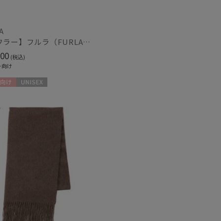
カシミヤ
)
(13)
A
【マフラー】フルラ（FURLA）洗えるカシミヤ100％プチマフラー 20*150
ル
(8)
00
(税込)
ト向け
向け
UNISEX
熱
遮光
(4)
(4)
対策
サイズ調整
(4)
(8)
冷感
ショート丈
(7)
(10)
グ丈
5本指