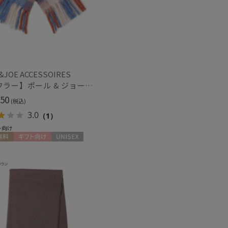
もうすぐ
再入荷
&JOE ACCESSOIRES
【マフラー】ポール & ジョー (PAUL & JOE ACCESSOIRES) 差し込みボリュームマフラー
50
(税込)
3.0
（1）
ト向け
料
ギフト向け
UNISEX