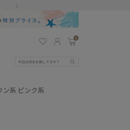
Gmailをお使いのお客様
0
お気
ロ
カー
に入
グ
ト
り
イ
ン
検
索
ウン系 ピンク系
キッズ