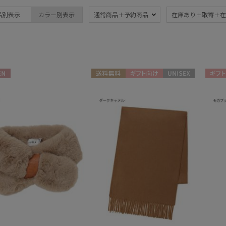
ブランド
品別表示
カラー別表示
通常商品＋予約商品
在庫あり＋取寄＋在
ブランド
傘機能
BLUNT
晴雨兼用
遮
(125)
ブラント
一級遮光
UV
DAKS
(92)
(1
N
送料無料
ギフト向け
UNISEX
ギフト
ダックス
耐風傘
ジャ
estaa
(13)
エスタ
暑さ対策
紫外
(109)
FLO(A)TUS
フロータス
親骨：～50cm
親骨
FURLA
55c
(121)
フルラ
Fuwacool®
簡単開閉傘
3秒
(32)
フワクール®
(8)
Gracy
グレイシー
HANWAY