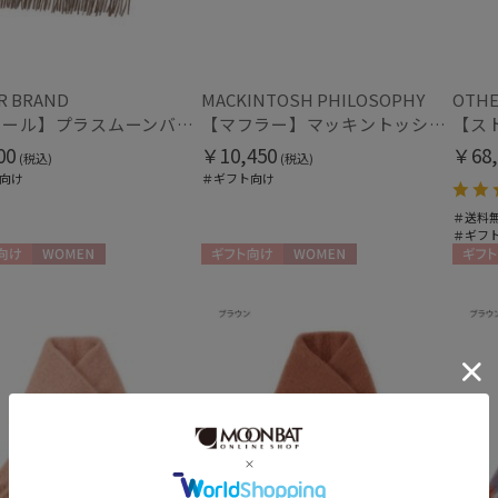
価格・割引率
価格 (円)
R BRAND
MACKINTOSH PHILOSOPHY
OTHE
【ストール】プラスムーンバット (+moonbat) カシミヤ100％無地ストール 30*190
【マフラー】マッキントッシュ フィロソフィー (MACKINTOSH PHILOSOPHY) リバーシブルマフラー 日本製
00
￥10,450
￥68,
(税込)
(税込)
割引率 (%)
向け
＃ギフト向け
＃送料
＃ギフ
向け
WOMEN
ギフト向け
WOMEN
ギフト
在庫表示
在庫あり
販売状況
通常