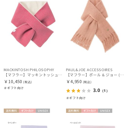
絞り込み
レディース
メンズ
キッズ
カテゴリー
MACKINTOSH PHILOSOPHY
PAUL&JOE ACCESSOIRES
ブランド
【マフラー】マッキントッシュ フィロソフィー (MACKINTOSH PHILOSOPHY) リバーシブルマフラー 日本製
【マフラー】ポール & ジョー (PAUL & JOE ACCESSOIRES) 差し込みボリュームマフラー
￥10,450
￥4,950
(税込)
(税込)
＃ギフト向け
傘機能
3.0
（1）
＃ギフト向け
マフラー・ストール・スカーフ
送料無
ギフト
UNISE
送料無
ギフト
UNISE
料
向け
X
料
向け
X
帽子