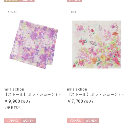
送料無
WOME
WOME
新着
料
N
N
価格の高い
順
価格の低い
順
人気順
売上点数順
お気に入り
順
mila schon
mila schon
【ストール】ミラ・ショーン (mila schon) シルクシフォンストール ウォーターフラワー 日本製
【ストール】ミラ・ショーン (mila schon) シルクシフォンストール ウォーターフラワー 日本製
￥9,900
￥7,700
(税込)
(税込)
＃送料無料
ギフト
WOME
ギフト
WOME