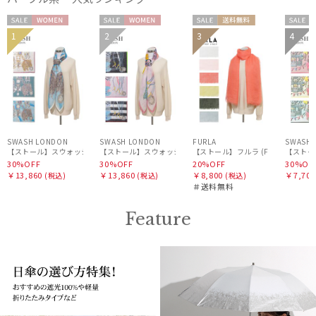
セー
WOME
セー
WOME
セー
送料無
セー
1
2
3
4
WOME
ル
N
ル
N
ル
料
ル
N
SWASH LONDON
SWASH LONDON
FURLA
SWASH 
【ストール】スウォッシュロンドン (SWASH LONDON) Filigree Menagerie 115*115 
【ストール】スウォッシュロンドン (SWASH LONDON) Oceanic 
【ストール】フルラ (FURLA) 麻カ
【ストール】
30%OFF
30%OFF
20%OFF
30%OF
￥13,860
￥13,860
￥8,800
￥7,700
(税込)
(税込)
(税込)
＃送料無料
Feature