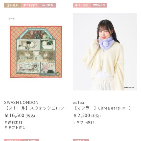
送料無
ギフト
WOME
ギフト
WOME
料
向け
N
向け
N
SWASH LONDON
estaa
【ストール】スウォッシュロンドン (SWASH LONDON) DOLLSHOUSE SURREALIST 90*90 シルクウール
【マフラー】CareBearsTM（ケアベアTM） フェイクファー
￥16,500
￥2,200
(税込)
(税込)
＃送料無料
＃ギフト向け
＃ギフト向け