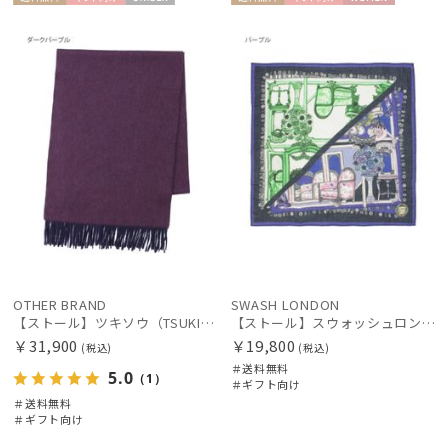
送料無
ギフト
UNISE
送料無
ギフト
WOME
料
向け
X
料
向け
N
OTHER BRAND
SWASH LONDON
【ストール】ツキソウ（TSUKISOU）カシミヤ100％リバーシブルストール 35×200 日本製
【ストール】スウォッシュロンドン (SWASH LONDON) FOLDED SCARVES MADAME 120*120 シルクウール
￥31,900
￥19,800
(税込)
(税込)
＃送料無料
5.0
（1）
＃ギフト向け
＃送料無料
＃ギフト向け