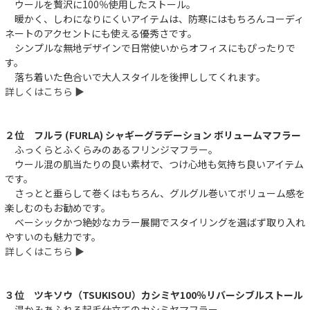
ウールを贅沢に100％使用したストール。
暖かく、しわになりにくいアイテムは、防寒にはもちろんコーディ
ネートのアクセントにも使える優秀さです。
シンプルな無地デザインで日常使いからオフィスにもぴったりで
す。
落ち着いた色合いで大人スタイルを後押ししてくれます。
詳しくはこちら ▶︎
２位 フルラ (FURLA) シャギーグラデーション ボリュームマフラー
ふっくらとふくらみのあるフリンジマフラー。
ウール混の肌当たりの良い素材で、つけ心地も気持ち良いアイテム
です。
さっとと垂らして巻くはもちろん、グルグル巻いてボリューム感を
楽しむのもお勧めです。
ベーシックかつ絶妙なカラー展開でスタイリングを選ばず取り入れ
やすいのも魅力です。
詳しくはこちら ▶︎
３位 ツキソウ（TSUKISOU）カシミヤ100％リバーシブルストール
温かみあふれる起毛仕立てのカシミヤマフラー。