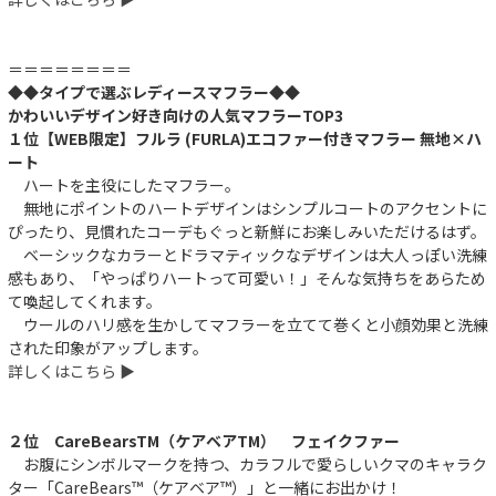
＝＝＝＝＝＝＝＝
◆◆タイプで選ぶレディースマフラー◆◆
かわいいデザイン好き向けの人気マフラーTOP3
１位【WEB限定】フルラ (FURLA)エコファー付きマフラー 無地×ハ
ート
ハートを主役にしたマフラー。
無地にポイントのハートデザインはシンプルコートのアクセントに
ぴったり、見慣れたコーデもぐっと新鮮にお楽しみいただけるはず。
ベーシックなカラーとドラマティックなデザインは大人っぽい洗練
感もあり、「やっぱりハートって可愛い！」そんな気持ちをあらため
て喚起してくれます。
ウールのハリ感を生かしてマフラーを立てて巻くと小顔効果と洗練
された印象がアップします。
詳しくはこちら ▶︎
２位 CareBearsTM（ケアベアTM） フェイクファー
お腹にシンボルマークを持つ、カラフルで愛らしいクマのキャラク
ター「CareBears™（ケアベア™）」と一緒にお出かけ！