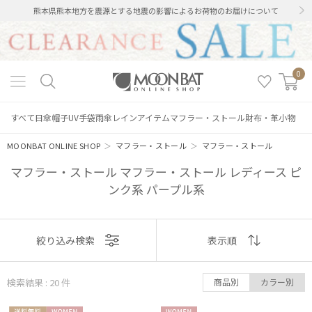
熊本県熊本地方を震源とする地震の影響によるお荷物のお届けについて
0
すべて
日傘
帽子
UV手袋
雨傘
レインアイテム
マフラー・ストール
財布・革小物
MOONBAT ONLINE SHOP
＞
マフラー・ストール
＞
マフラー・ストール
マフラー・ストール マフラー・ストール レディース ピ
ンク系 パープル系
表示
絞り込み検索
表示順
順
検索結果 : 20
件
商品別
カラー別
おすすめ