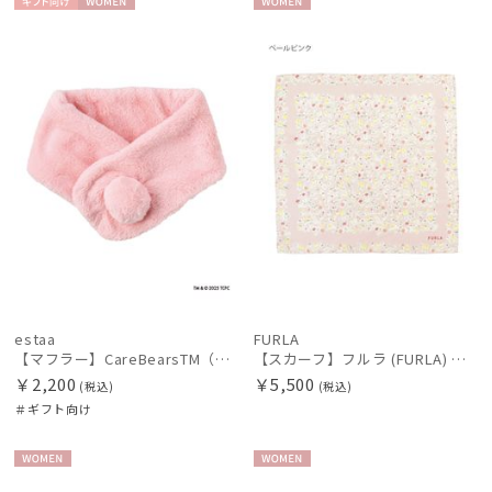
ギフト
WOME
WOME
向け
N
N
estaa
FURLA
【マフラー】CareBearsTM（ケアベアTM） フェイクファー
【スカーフ】フルラ (FURLA) シルクプリントスカーフ 58cm×58cm プレゼント ギフト
￥2,200
￥5,500
(税込)
(税込)
＃ギフト向け
WOME
WOME