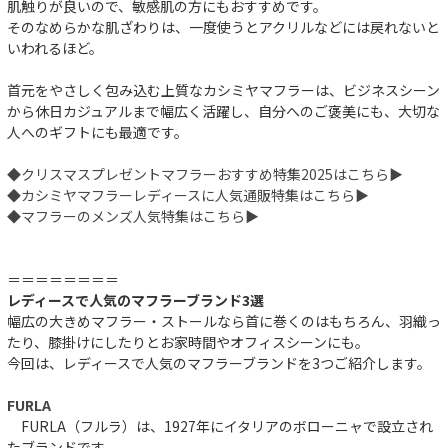
肌触りが良いので、敏感肌の方にもおすすめです。
そのなめらかな肌ざわりは、一度使うとアクリルなどには戻れないと
いわれるほど。
首元をやさしく包み込む上質なカシミヤマフラーは、ビジネスシーン
から休日カジュアルまで幅広く活躍し、自分へのご褒美にも、大切な
人へのギフトにも最適です。
◆クリスマスプレゼントマフラーおすすめ特集2025はこちら▶︎
◆カシミヤマフラーレディースに人気通販特集はこちら▶︎
◆マフラーのメンズ人気特集はこちら▶︎
＝＝＝＝＝＝＝＝
レディースで人気のマフラーブランド3選
幅広の大きめマフラー・ストールなら首に巻くのはもちろん、羽織っ
たり、膝掛けにしたりとお家時間やオフィスシーンにも。
今回は、レディースで人気のマフラーブランドを3つご紹介します。
FURLA
FURLA（フルラ）は、1927年にイタリアのボローニャで設立され
たブランドです。