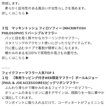
完成します。
柔らかく起毛性のある風合いが女性らしさを高めます。
詳しくはこちら ▶︎
３位 マッキントッシュ フィロソフィー (MACKINTOSH
PHILOSOPHY) リバーシブルマフラー
パッと目を惹く鮮やかなカラーリングのマフラー。
スタイリングのアクセント使いにぴったりなアイテムです。
穴に差し込むタイプで着脱が簡単におこなえます。
暖かみのある毛100％で実用性の高さもお墨付き。
詳しくはこちら ▶︎
------
フェイクファーマフラー人気TOP 3
１位 【専用ラッピング付きWEB限定マフラー】ポール&ジョー
(PAUL & JOE ACCESSOIRES)ビッグリボンマフラー
ふんわり滑らかで暖かみのあるフェイクファーのマフラー。
ボリュームのあるリボンに通すデザインは、顔周りを一気に華やか
に演出してくれます。
ワンポイントに取り入れるだけで、コーディネートがフェミニンな