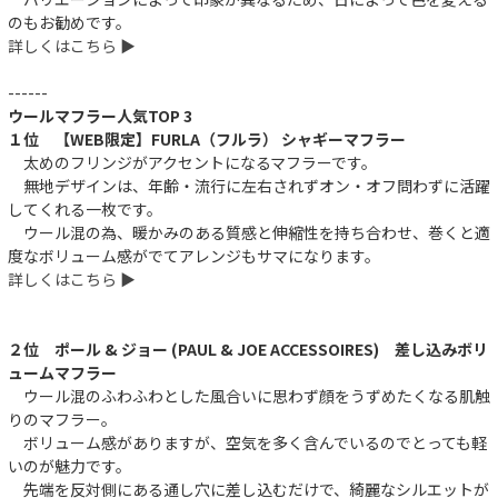
のもお勧めです。
詳しくはこちら ▶︎
------
ウールマフラー人気TOP 3
１位 【WEB限定】FURLA（フルラ） シャギーマフラー
太めのフリンジがアクセントになるマフラーです。
無地デザインは、年齢・流行に左右されずオン・オフ問わずに活躍
してくれる一枚です。
ウール混の為、暖かみのある質感と伸縮性を持ち合わせ、巻くと適
度なボリューム感がでてアレンジもサマになります。
詳しくはこちら ▶︎
２位 ポール & ジョー (PAUL & JOE ACCESSOIRES) 差し込みボリ
ュームマフラー
ウール混のふわふわとした風合いに思わず顔をうずめたくなる肌触
りのマフラー。
ボリューム感がありますが、空気を多く含んでいるのでとっても軽
いのが魅力です。
先端を反対側にある通し穴に差し込むだけで、綺麗なシルエットが