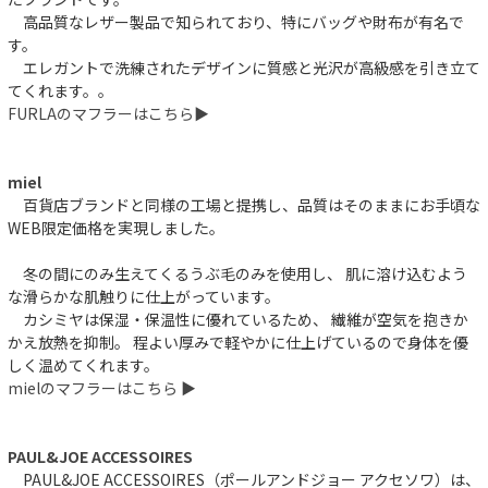
高品質なレザー製品で知られており、特にバッグや財布が有名で
す。
エレガントで洗練されたデザインに質感と光沢が高級感を引き立て
てくれます。。
FURLAのマフラーはこちら▶︎
miel
百貨店ブランドと同様の工場と提携し、品質はそのままにお手頃な
WEB限定価格を実現しました。
冬の間にのみ生えてくるうぶ毛のみを使用し、 肌に溶け込むよう
な滑らかな肌触りに仕上がっています。
カシミヤは保湿・保温性に優れているため、 繊維が空気を抱きか
かえ放熱を抑制。 程よい厚みで軽やかに仕上げているので身体を優
しく温めてくれます。
mielのマフラーはこちら ▶︎
PAUL&JOE ACCESSOIRES
PAUL&JOE ACCESSOIRES（ポールアンドジョー アクセソワ）は、