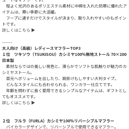
程よく光沢のあるポリエステル素材に中綿を入れた防寒に優れたア
イテムは、寒い季節に大活躍。
フープに通すだけでスタイルが決まり、取り入れやすいのもポイン
トです。
詳しくはこちら ▶︎
------
大人向け（高級）レディースマフラーTOP3
１位 ツキソウ（TSUKISOU）カシミヤ100％無地ストール 70×200
日本製
素材ならではの美しい発色と、滑らかでソフトな肌触りが魅力のカ
シミヤストール。
首元へボリュームを出したり、肩掛けもしやすい大判タイプ。
どんなスタイルにも合わせられる、ワンカラー仕立てです。
年齢を問わずに長く愛用できるシンプルなアイテムは、ギフトとし
てもオススメです。
詳しくはこちら ▶︎
２位 フルラ（FURLA）カシミヤ100％リバーシブルマフラー
バイカラーデザインで、リバーシブルで使用できるマフラー。