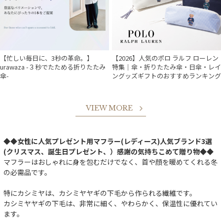
【忙しい毎日に、3秒の革命。】
【2026】人気のポロ ラルフ ローレン
urawaza -３秒でたためる折りたたみ
特集｜傘・折りたたみ傘・日傘・レイ
傘-
ングッズギフトのおすすめランキング
VIEW MORE
◆◆女性に人気プレゼント用マフラー(レディース)人気ブランド3選
(クリスマス、誕生日プレゼント、）感謝の気持ちこめて贈り物◆◆
マフラーはおしゃれに身を包むだけでなく、首や顔を暖めてくれる冬
の必需品です。
特にカシミヤは、カシミヤヤギの下毛から作られる繊維です。
カシミヤヤギの下毛は、非常に細く、やわらかく、保温性に優れてい
ます。