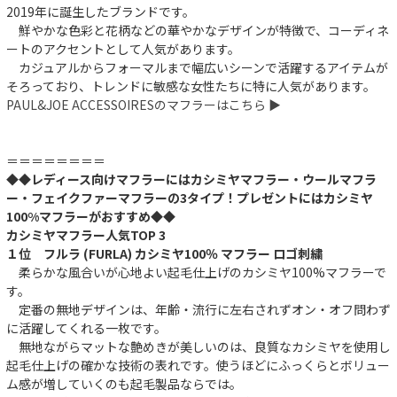
2019年に誕生したブランドです。
鮮やかな色彩と花柄などの華やかなデザインが特徴で、コーディネ
ートのアクセントとして人気があります。
カジュアルからフォーマルまで幅広いシーンで活躍するアイテムが
そろっており、トレンドに敏感な女性たちに特に人気があります。
PAUL&JOE ACCESSOIRESのマフラーはこちら ▶︎
＝＝＝＝＝＝＝＝
◆◆レディース向けマフラーにはカシミヤマフラー・ウールマフラ
ー・フェイクファーマフラーの3タイプ！プレゼントにはカシミヤ
100%マフラーがおすすめ◆◆
カシミヤマフラー人気TOP 3
１位 フルラ (FURLA) カシミヤ100％ マフラー ロゴ刺繍
柔らかな風合いが心地よい起毛仕上げのカシミヤ100%マフラーで
す。
定番の無地デザインは、年齢・流行に左右されずオン・オフ問わず
に活躍してくれる一枚です。
無地ながらマットな艶めきが美しいのは、良質なカシミヤを使用し
起毛仕上げの確かな技術の表れです。使うほどにふっくらとボリュー
ム感が増していくのも起毛製品ならでは。