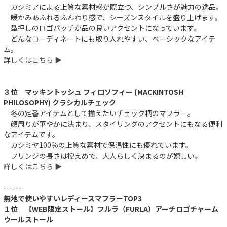
カシミアによる上質な素材感が際立つ、シンプルさが魅力の逸品。
暖かみあふれるふんわり感で、シーズンスタイルを盛り上げます。
型押しのロゴパッチが品の良いアクセントになっています。
どんなコーディネートにも取り入れやすい、ベーシックなアイテ
ム。
詳しくはこちら ▶︎
件
３位 マッキントッシュ フィロソフィー (MACKINTOSH
PHILOSOPHY) クラシカルチェック
冬の定番アイテムとして揃えたいチェック柄のマフラー。
顔周りが華やかに決まり、スタイリングのアクセントにもなる便利
なアイテムです。
カシミヤ100％の上質な素材で保温性にも優れています。
フリンジの長さは控えめで、大人らしく決まるのが嬉しい。
詳しくはこちら ▶︎
------
無地で使いやすいレディースマフラーTOP3
１位 【WEB限定ストール】フルラ（FURLA）アーチロゴチャーム
ウールストール