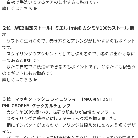
自宅で手洗いできるケアのしやすさも魅力です。
詳しくはこちら ▶︎
２位【WEB限定ストール】ミエル (miel) カシミヤ100％ストール 無
地
ソフトな生地なので、巻き方などアレンジがしやすいのもポイント
です。
スタイリングのアクセントとしても映えるので、冬のお出かけ際に
一つあると便利です。
またご自宅でお洗濯ができるのもポイントです。どなたにも似合う
のでギフトにもお勧めです。
詳しくはこちら ▶︎
３位 マッキントッシュ フィロソフィー (MACKINTOSH
PHILOSOPHY) クラシカルチェック
カシミヤ100％素材の、抜群の肌触りが自慢のマフラー。
スタイリングに華やかに映えるチェック柄を揃えました。
柄にインパクトがあるので、フリンジは控えめになるよう短くデザ
イン。
バリエーションによって印象が異なるため、日によって色を変える