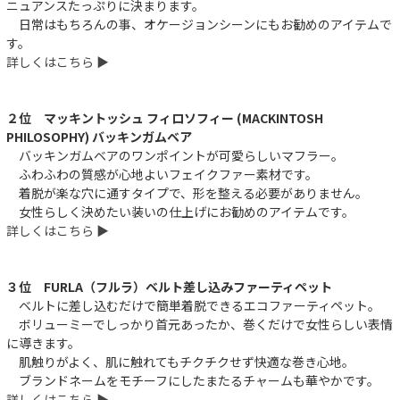
ニュアンスたっぷりに決まります。
日常はもちろんの事、オケージョンシーンにもお勧めのアイテムで
す。
詳しくはこちら ▶︎
２位 マッキントッシュ フィロソフィー (MACKINTOSH
PHILOSOPHY) バッキンガムベア
バッキンガムベアのワンポイントが可愛らしいマフラー。
ふわふわの質感が心地よいフェイクファー素材です。
着脱が楽な穴に通すタイプで、形を整える必要がありません。
女性らしく決めたい装いの仕上げにお勧めのアイテムです。
詳しくはこちら ▶︎
３位 FURLA（フルラ）ベルト差し込みファーティペット
ベルトに差し込むだけで簡単着脱できるエコファーティペット。
ボリューミーでしっかり首元あったか、巻くだけで女性らしい表情
に導きます。
肌触りがよく、肌に触れてもチクチクせず快適な巻き心地。
ブランドネームをモチーフにしたまたるチャームも華やかです。
詳しくはこちら ▶︎