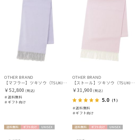
手袋・アームカバー
その他
カラー
OTHER BRAND
OTHER BRAND
【マフラー】ツキソウ（TSUKISOU）カシミヤ100％リバーシブルマフラー 50×200 日本製
【ストール】ツキソウ（TSUKISOU）カシミヤ100％リバーシブルストール 35×200 日本製
￥52,800
￥31,900
(税込)
(税込)
＃送料無料
5.0
（1）
＃ギフト向け
＃送料無料
＃ギフト向け
価格・割引率
送料無
ギフト
UNISE
送料無
ギフト
UNISE
料
向け
X
料
向け
X