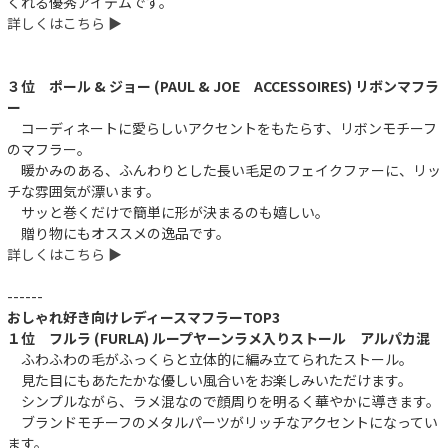
くれる優秀アイテムです。
詳しくはこちら ▶︎
３位 ポール & ジョー (PAUL & JOE ACCESSOIRES) リボンマフラ
ー
コーディネートに愛らしいアクセントをもたらす、リボンモチーフ
のマフラー。
暖かみのある、ふんわりとした長い毛足のフェイクファーに、リッ
チな雰囲気が漂います。
サッと巻くだけで簡単に形が決まるのも嬉しい。
贈り物にもオススメの逸品です。
詳しくはこちら ▶︎
------
おしゃれ好き向けレディースマフラーTOP3
件
１位 フルラ (FURLA) ループヤーンラメ入りストール アルパカ混
ふわふわの毛がふっくらと立体的に編み立てられたストール。
見た目にもあたたかな優しい風合いをお楽しみいただけます。
シンプルながら、ラメ混なので顔周りを明るく華やかに導きます。
ブランドモチーフのメタルパーツがリッチなアクセントになってい
ます。