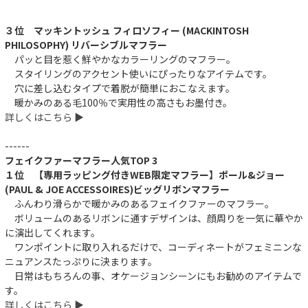
３位 マッキントッシュ フィロソフィー (MACKINTOSH
PHILOSOPHY) リバーシブルマフラー
パッと目を惹く鮮やかなカラーリングのマフラー。
スタイリングのアクセント使いにぴったりなアイテムです。
穴に差し込むタイプで着脱が簡単におこなえます。
暖かみのある毛100％で実用性の高さもお墨付き。
詳しくはこちら ▶︎
------
フェイクファーマフラー人気TOP 3
１位 【専用ラッピング付きWEB限定マフラー】ポール&ジョー
(PAUL & JOE ACCESSOIRES)ビッグリボンマフラー
ふんわり滑らかで暖かみのあるフェイクファーのマフラー。
ボリュームのあるリボンに通すデザインは、顔周りを一気に華やか
に演出してくれます。
ワンポイントに取り入れるだけで、コーディネートがフェミニンな
ニュアンスたっぷりに決まります。
日常はもちろんの事、オケージョンシーンにもお勧めのアイテムで
す。
詳しくはこちら ▶︎