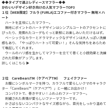
◆◆タイプで選ぶレディースマフラー◆◆
かわいいデザイン好き向けの人気マフラーTOP3
１位【WEB限定】フルラ (FURLA)エコファー付きマフラー 無地×ハ
ート
ハートを主役にしたマフラー。
無地にポイントのハートデザインはシンプルコートのアクセントに
ぴったり、見慣れたコーデもぐっと新鮮にお楽しみいただけるはず。
ベーシックなカラーとドラマティックなデザインは大人っぽい洗練
感もあり、「やっぱりハートって可愛い！」そんな気持ちをあらため
て喚起してくれます。
ウールのハリ感を生かしてマフラーを立てて巻くと小顔効果と洗練
された印象がアップします。
詳しくはこちら ▶︎
２位 CareBearsTM（ケアベアTM） フェイクファー
お腹にシンボルマークを持つ、カラフルで愛らしいクマのキャラク
ター「CareBears™（ケアベア™）」と一緒にお出かけ！
コンパクトで、巻きやすい！ふわふわファーマフラー。
刺繍された表情が愛らしいファーマフラーです。
かさばらないコンパクトなサイズ感ながら、首元をしっかり温めて