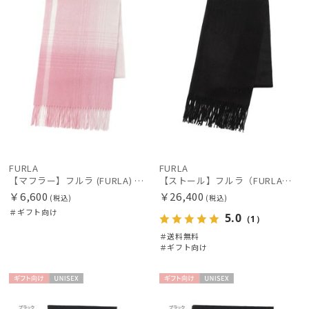
絞り込み
FURLA
FURLA
レディース
メンズ
キッズ
【マフラー】フルラ (FURLA) ウールオンブレーマフラー
【ストール】フルラ（FURLA）カシミヤ100％無地ストール 190*50
￥6,600
￥26,400
(税込)
(税込)
カテゴリー
＃ギフト向け
5.0
（1）
＃送料無料
＃ギフト向け
ブランド
ギフト
UNISE
ギフト
UNISE
傘機能
向け
X
向け
X