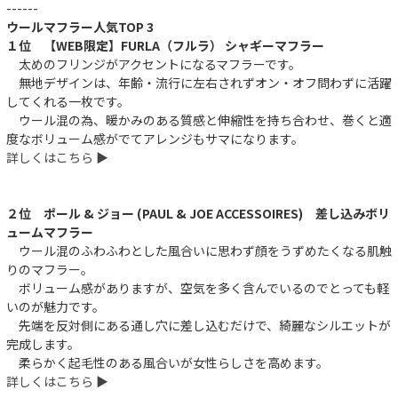
------
ウールマフラー人気TOP 3
１位 【WEB限定】FURLA（フルラ） シャギーマフラー
太めのフリンジがアクセントになるマフラーです。
無地デザインは、年齢・流行に左右されずオン・オフ問わずに活躍
してくれる一枚です。
ウール混の為、暖かみのある質感と伸縮性を持ち合わせ、巻くと適
度なボリューム感がでてアレンジもサマになります。
詳しくはこちら ▶︎
２位 ポール & ジョー (PAUL & JOE ACCESSOIRES) 差し込みボリ
ュームマフラー
ウール混のふわふわとした風合いに思わず顔をうずめたくなる肌触
りのマフラー。
ボリューム感がありますが、空気を多く含んでいるのでとっても軽
いのが魅力です。
先端を反対側にある通し穴に差し込むだけで、綺麗なシルエットが
完成します。
柔らかく起毛性のある風合いが女性らしさを高めます。
詳しくはこちら ▶︎