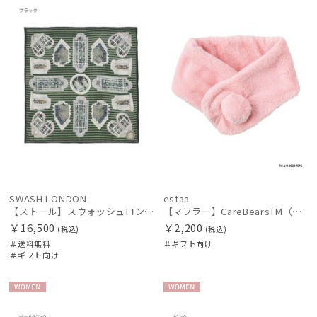
料
向け
N
向け
N
SWASH LONDON
estaa
【ストール】スウォッシュロンドン (SWASH LONDON) PICTURE WINDOW STRIPE 90*90 シルクウール
【マフラー】CareBearsTM（ケアベアTM） フェイクファー
￥16,500
￥2,200
(税込)
(税込)
＃送料無料
＃ギフト向け
＃ギフト向け
WOME
WOME
N
N