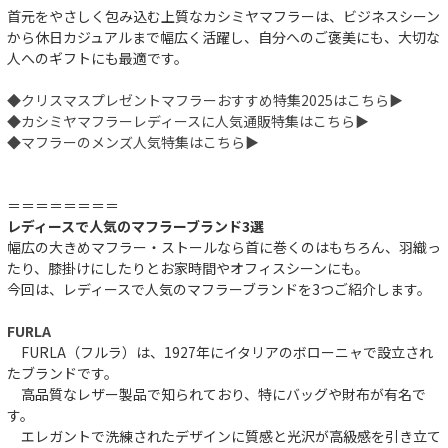
首元をやさしく包み込む上質なカシミヤマフラーは、ビジネスシーン
から休日カジュアルまで幅広く活躍し、自分へのご褒美にも、大切な
人へのギフトにも最適です。
◆クリスマスプレゼントマフラーおすすめ特集2025はこちら▶︎
◆カシミヤマフラーレディースに人気通販特集はこちら▶︎
◆マフラーのメンズ人気特集はこちら▶︎
＝＝＝＝＝＝＝＝
レディースで人気のマフラーブランド3選
幅広の大きめマフラー・ストールなら首に巻くのはもちろん、羽織っ
たり、膝掛けにしたりとお家時間やオフィスシーンにも。
今回は、レディースで人気のマフラーブランドを3つご紹介します。
FURLA
FURLA（フルラ）は、1927年にイタリアのボローニャで設立され
たブランドです。
高品質なレザー製品で知られており、特にバッグや財布が有名で
す。
エレガントで洗練されたデザインに質感と光沢が高級感を引き立て