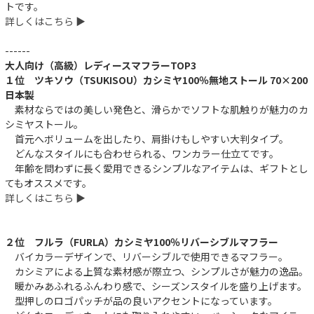
トです。
詳しくはこちら ▶︎
------
大人向け（高級）レディースマフラーTOP3
１位 ツキソウ（TSUKISOU）カシミヤ100％無地ストール 70×200
日本製
素材ならではの美しい発色と、滑らかでソフトな肌触りが魅力のカ
シミヤストール。
首元へボリュームを出したり、肩掛けもしやすい大判タイプ。
どんなスタイルにも合わせられる、ワンカラー仕立てです。
年齢を問わずに長く愛用できるシンプルなアイテムは、ギフトとし
てもオススメです。
詳しくはこちら ▶︎
２位 フルラ（FURLA）カシミヤ100％リバーシブルマフラー
バイカラーデザインで、リバーシブルで使用できるマフラー。
カシミアによる上質な素材感が際立つ、シンプルさが魅力の逸品。
暖かみあふれるふんわり感で、シーズンスタイルを盛り上げます。
型押しのロゴパッチが品の良いアクセントになっています。