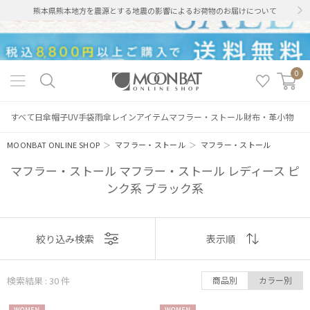
熊本県熊本地方を震源とする地震の影響によるお荷物のお届けについて
0
すべて
日傘
帽子
UV手袋
雨傘
レインアイテム
マフラー・ストール
財布・革小物
MOONBAT ONLINE SHOP
＞
マフラー・ストール
＞
マフラー・ストール
マフラー・ストール マフラー・ストール レディース ピ
ンク系 ブラック系
表示
絞り込み検索
表示順
順
検索結果 : 30
件
商品別
カラー別
おすすめ