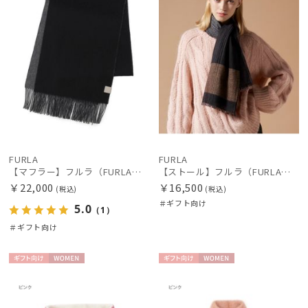
価格・割引率
在庫表示
販売状況
FURLA
FURLA
【マフラー】フルラ（FURLA）カシミヤ100％リバーシブルマフラー 180*30
【ストール】フルラ（FURLA）洗えるカシミヤ100％オンブレーストール 190*70
入荷状況
￥22,000
￥16,500
(税込)
(税込)
＃ギフト向け
5.0
（1）
＃ギフト向け
ギフト
WOME
ギフト
WOME
向け
N
向け
N