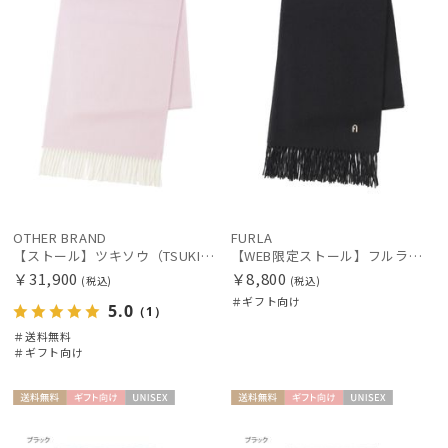
OTHER BRAND
FURLA
【ストール】ツキソウ（TSUKISOU）カシミヤ100％リバーシブルストール 35×200 日本製
【WEB限定ストール】フルラ（FURLA）アーチロゴチャームウールストール 60*190
￥31,900
￥8,800
(税込)
(税込)
＃ギフト向け
5.0
（1）
＃送料無料
＃ギフト向け
送料無
ギフト
UNISE
送料無
ギフト
UNISE
料
向け
X
料
向け
X