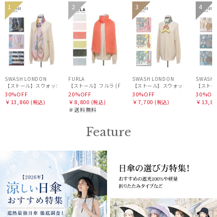
セー
WOME
セー
送料無
セー
WOME
セー
1
2
3
4
WOME
ル
N
ル
料
ル
N
ル
N
SWASH LONDON
FURLA
SWASH LONDON
SWASH 
【ストール】スウォッシュロンドン (SWASH LONDON) Oceanic Odyssey 115*115 コ
【ストール】フルラ (FURLA) 麻カシミヤ混無地 80*175
【ストール】スウォッシュロンドン (SWASH 
【ストール
30%OFF
20%OFF
30%OFF
30%OF
￥13,860
￥8,800
￥7,700
￥13,86
(税込)
(税込)
(税込)
＃送料無料
Feature