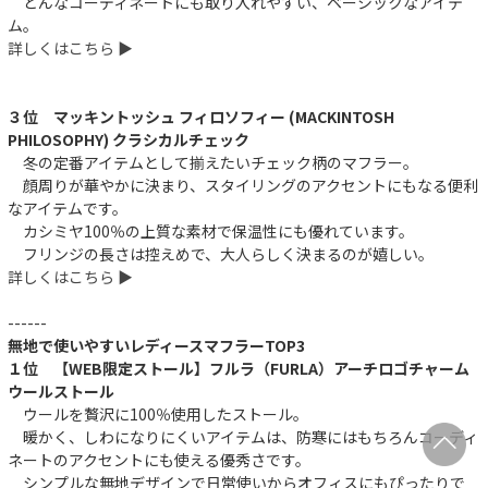
どんなコーディネートにも取り入れやすい、ベーシックなアイテ
ム。
詳しくはこちら ▶︎
３位 マッキントッシュ フィロソフィー (MACKINTOSH
PHILOSOPHY) クラシカルチェック
冬の定番アイテムとして揃えたいチェック柄のマフラー。
顔周りが華やかに決まり、スタイリングのアクセントにもなる便利
なアイテムです。
カシミヤ100％の上質な素材で保温性にも優れています。
フリンジの長さは控えめで、大人らしく決まるのが嬉しい。
詳しくはこちら ▶︎
------
無地で使いやすいレディースマフラーTOP3
１位 【WEB限定ストール】フルラ（FURLA）アーチロゴチャーム
ウールストール
ウールを贅沢に100％使用したストール。
暖かく、しわになりにくいアイテムは、防寒にはもちろんコーディ
ネートのアクセントにも使える優秀さです。
シンプルな無地デザインで日常使いからオフィスにもぴったりで