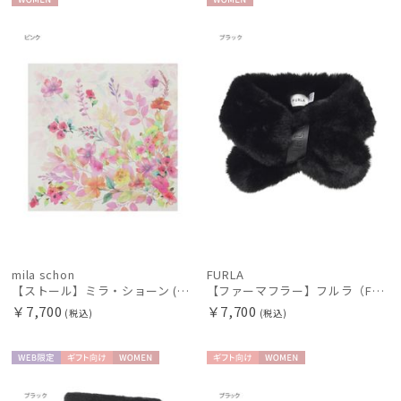
WOME
WOME
新着
N
N
価格の高い
順
価格の低い
順
人気順
売上点数順
お気に入り
順
mila schon
FURLA
【ストール】ミラ・ショーン (mila schon) シルクシフォンストール ウォーターフラワー 日本製
【ファーマフラー】フルラ（FURLA）差し込みファーティペット ロゴベルト
￥7,700
￥7,700
(税込)
(税込)
WEB限
ギフト
WOME
ギフト
WOME
定
向け
N
向け
N