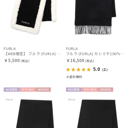
FURLA
FURLA
【WEB限定】 フルラ (FURLA) ファートリミング マフラー ギフト
フルラ (FURLA) カシミヤ100％ マフラー ロゴ刺繍 洗えるカシミヤ ウォッシャブル 約183×30cm
￥5,500
￥16,500
(税込)
(税込)
5.0
（2）
＃送料無料
WEB限
ギフト
WOME
WEB限
ギフト
WOME
定
向け
N
定
向け
N