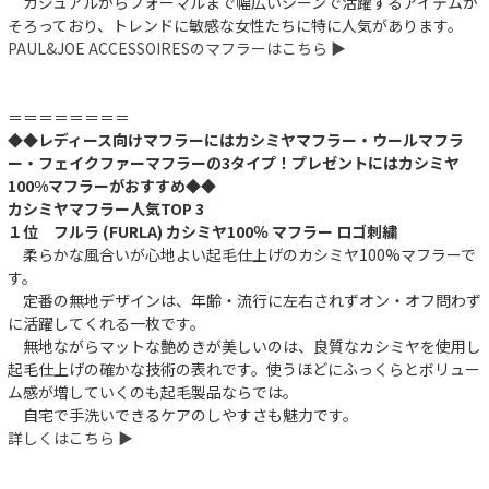
カジュアルからフォーマルまで幅広いシーンで活躍するアイテムが
そろっており、トレンドに敏感な女性たちに特に人気があります。
PAUL&JOE ACCESSOIRESのマフラーはこちら ▶︎
＝＝＝＝＝＝＝＝
◆◆レディース向けマフラーにはカシミヤマフラー・ウールマフラ
ー・フェイクファーマフラーの3タイプ！プレゼントにはカシミヤ
100%マフラーがおすすめ◆◆
カシミヤマフラー人気TOP 3
１位 フルラ (FURLA) カシミヤ100％ マフラー ロゴ刺繍
柔らかな風合いが心地よい起毛仕上げのカシミヤ100%マフラーで
す。
定番の無地デザインは、年齢・流行に左右されずオン・オフ問わず
に活躍してくれる一枚です。
無地ながらマットな艶めきが美しいのは、良質なカシミヤを使用し
起毛仕上げの確かな技術の表れです。使うほどにふっくらとボリュー
ム感が増していくのも起毛製品ならでは。
自宅で手洗いできるケアのしやすさも魅力です。
詳しくはこちら ▶︎