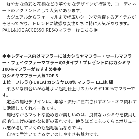
鮮やかな色彩と花柄などの華やかなデザインが特徴で、コーディネ
ートのアクセントとして人気があります。
カジュアルからフォーマルまで幅広いシーンで活躍するアイテムが
そろっており、トレンドに敏感な女性たちに特に人気があります。
PAUL&JOE ACCESSOIRESのマフラーはこちら ▶︎
＝＝＝＝＝＝＝＝
◆◆レディース向けマフラーにはカシミヤマフラー・ウールマフラ
ー・フェイクファーマフラーの3タイプ！プレゼントにはカシミヤ
100%マフラーがおすすめ◆◆
カシミヤマフラー人気TOP 3
１位 フルラ (FURLA) カシミヤ100％ マフラー ロゴ刺繍
柔らかな風合いが心地よい起毛仕上げのカシミヤ100%マフラーで
す。
定番の無地デザインは、年齢・流行に左右されずオン・オフ問わず
に活躍してくれる一枚です。
無地ながらマットな艶めきが美しいのは、良質なカシミヤを使用し
起毛仕上げの確かな技術の表れです。使うほどにふっくらとボリュー
ム感が増していくのも起毛製品ならでは。
自宅で手洗いできるケアのしやすさも魅力です。