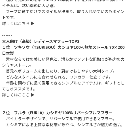
イテムは、寒い季節に大活躍。
フープに通すだけでスタイルが決まり、取り入れやすいのもポイン
トです。
詳しくはこちら ▶︎
------
大人向け（高級）レディースマフラーTOP3
１位 ツキソウ（TSUKISOU）カシミヤ100％無地ストール 70×200
日本製
素材ならではの美しい発色と、滑らかでソフトな肌触りが魅力のカ
シミヤストール。
首元へボリュームを出したり、肩掛けもしやすい大判タイプ。
どんなスタイルにも合わせられる、ワンカラー仕立てです。
年齢を問わずに長く愛用できるシンプルなアイテムは、ギフトとし
てもオススメです。
詳しくはこちら ▶︎
２位 フルラ（FURLA）カシミヤ100％リバーシブルマフラー
バイカラーデザインで、リバーシブルで使用できるマフラー。
カシミアによる上質な素材感が際立つ、シンプルさが魅力の逸品。