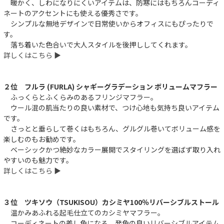
暖かく、しわになりにくいアイテムは、防寒にはもちろんコーディ
ネートのアクセントにも使える優秀さです。
シンプルな無地デザインで日常使いからオフィスにもぴったりで
件
す。
落ち着いた色合いで大人スタイルを後押ししてくれます。
詳しくはこちら ▶︎
２位 フルラ (FURLA) シャギーグラデーション ボリュームマフラー
ふっくらとふくらみのあるフリンジマフラー。
ウール混の肌当たりの良い素材で、つけ心地も気持ち良いアイテム
です。
さっとと垂らして巻くはもちろん、グルグル巻いてボリューム感を
楽しむのもお勧めです。
ベーシックかつ絶妙なカラー展開でスタイリングを選ばず取り入れ
やすいのも魅力です。
詳しくはこちら ▶︎
３位 ツキソウ（TSUKISOU）カシミヤ100％リバーシブルストール
温かみあふれる起毛仕立てのカシミヤマフラー。
コーディネートの差し色になる、発色の良いリバーシブルアイテム