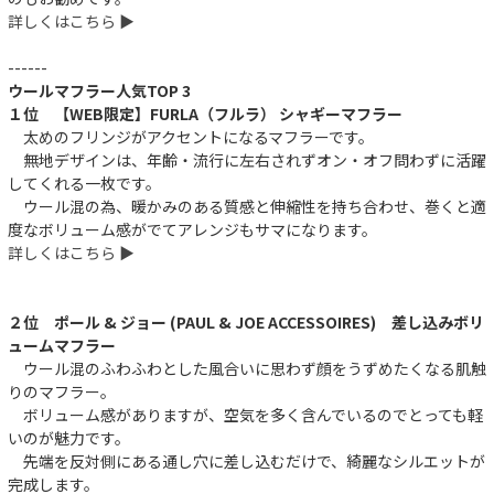
詳しくはこちら ▶︎
------
ウールマフラー人気TOP 3
１位 【WEB限定】FURLA（フルラ） シャギーマフラー
太めのフリンジがアクセントになるマフラーです。
無地デザインは、年齢・流行に左右されずオン・オフ問わずに活躍
してくれる一枚です。
ウール混の為、暖かみのある質感と伸縮性を持ち合わせ、巻くと適
度なボリューム感がでてアレンジもサマになります。
詳しくはこちら ▶︎
２位 ポール & ジョー (PAUL & JOE ACCESSOIRES) 差し込みボリ
ュームマフラー
ウール混のふわふわとした風合いに思わず顔をうずめたくなる肌触
りのマフラー。
ボリューム感がありますが、空気を多く含んでいるのでとっても軽
いのが魅力です。
先端を反対側にある通し穴に差し込むだけで、綺麗なシルエットが
完成します。