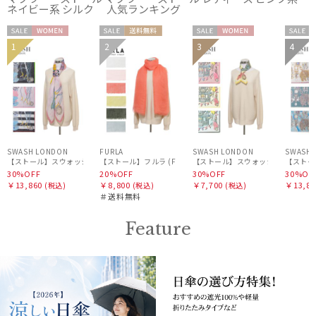
ネイビー系 シルク 人気ランキング
マフラー・ストール・スカーフ
セー
WOME
セー
送料無
セー
WOME
セー
1
2
3
4
帽子
WOME
ル
N
ル
料
ル
N
ル
N
手袋・アームカバー
その他
SWASH LONDON
FURLA
SWASH LONDON
SWASH 
【ストール】スウォッシュロンドン (SWASH LONDON) Oceanic Odyssey 115*115 コ
【ストール】フルラ (FURLA) 麻カシミヤ混無地 80*175
【ストール】スウォッシュロンドン (SWASH 
【ストール
30%OFF
20%OFF
30%OFF
30%OF
カラー
￥13,860
￥8,800
￥7,700
￥13,86
(税込)
(税込)
(税込)
＃送料無料
Feature