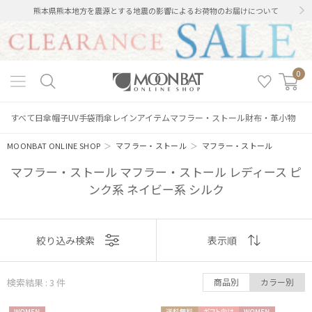
熊本県熊本地方を震源とする地震の影響によるお荷物のお届けについて
0
すべて
日傘
帽子
UV手袋
雨傘
レインアイテム
マフラー・ストール
財布・革小物
MOONBAT ONLINE SHOP
＞
マフラー・ストール
＞
マフラー・ストール
マフラー・ストール マフラー・ストール レディース ピ
ンク系 ネイビー系 シルク
表示
絞り込み検索
表示順
順
検索結果 : 3
件
商品別
カラー別
おすすめ