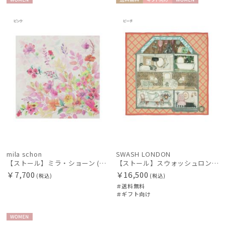
WOME
送料無
ギフト
WOME
新着
N
料
向け
N
価格の高い
順
価格の低い
順
人気順
売上点数順
お気に入り
順
mila schon
SWASH LONDON
【ストール】ミラ・ショーン (mila schon) シルクシフォンストール ウォーターフラワー 日本製
【ストール】スウォッシュロンドン (SWASH LONDON) DOLLSHOUSE SURREALIST 90*90 シルクウール
￥7,700
￥16,500
(税込)
(税込)
＃送料無料
＃ギフト向け