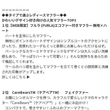
＝＝＝＝＝＝＝＝
◆◆タイプで選ぶレディースマフラー◆◆
かわいいデザイン好き向けの人気マフラーTOP3
１位【WEB限定】フルラ (FURLA)エコファー付きマフラー 無地×ハ
ート
ハートを主役にしたマフラー。
無地にポイントのハートデザインはシンプルコートのアクセントに
ぴったり、見慣れたコーデもぐっと新鮮にお楽しみいただけるはず。
ベーシックなカラーとドラマティックなデザインは大人っぽい洗練
感もあり、「やっぱりハートって可愛い！」そんな気持ちをあらため
て喚起してくれます。
ウールのハリ感を生かしてマフラーを立てて巻くと小顔効果と洗練
された印象がアップします。
詳しくはこちら ▶︎
２位 CareBearsTM（ケアベアTM） フェイクファー
お腹にシンボルマークを持つ、カラフルで愛らしいクマのキャラク
ター「CareBears™（ケアベア™）」と一緒にお出かけ！
コンパクトで、巻きやすい！ふわふわファーマフラー。