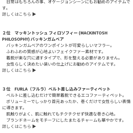
日常はもちろんの事、オケージョンシーンにもお勧めのアイテムで
す。
詳しくはこちら ▶︎
２位 マッキントッシュ フィロソフィー (MACKINTOSH
PHILOSOPHY) バッキンガムベア
バッキンガムベアのワンポイントが可愛らしいマフラー。
ふわふわの質感が心地よいフェイクファー素材です。
着脱が楽な穴に通すタイプで、形を整える必要がありません。
女性らしく決めたい装いの仕上げにお勧めのアイテムです。
詳しくはこちら ▶︎
３位 FURLA（フルラ）ベルト差し込みファーティペット
ベルトに差し込むだけで簡単着脱できるエコファーティペット。
ボリューミーでしっかり首元あったか、巻くだけで女性らしい表情
に導きます。
肌触りがよく、肌に触れてもチクチクせず快適な巻き心地。
ブランドネームをモチーフにしたまたるチャームも華やかです。
詳しくはこちら ▶︎