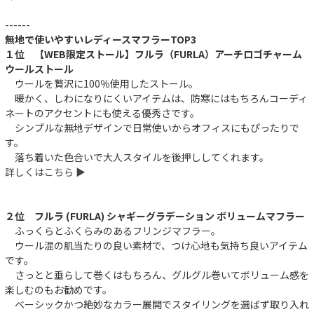
------
無地で使いやすいレディースマフラーTOP3
１位 【WEB限定ストール】フルラ（FURLA）アーチロゴチャーム
ウールストール
ウールを贅沢に100％使用したストール。
暖かく、しわになりにくいアイテムは、防寒にはもちろんコーディ
ネートのアクセントにも使える優秀さです。
シンプルな無地デザインで日常使いからオフィスにもぴったりで
す。
落ち着いた色合いで大人スタイルを後押ししてくれます。
詳しくはこちら ▶︎
２位 フルラ (FURLA) シャギーグラデーション ボリュームマフラー
ふっくらとふくらみのあるフリンジマフラー。
ウール混の肌当たりの良い素材で、つけ心地も気持ち良いアイテム
です。
さっとと垂らして巻くはもちろん、グルグル巻いてボリューム感を
楽しむのもお勧めです。
ベーシックかつ絶妙なカラー展開でスタイリングを選ばず取り入れ