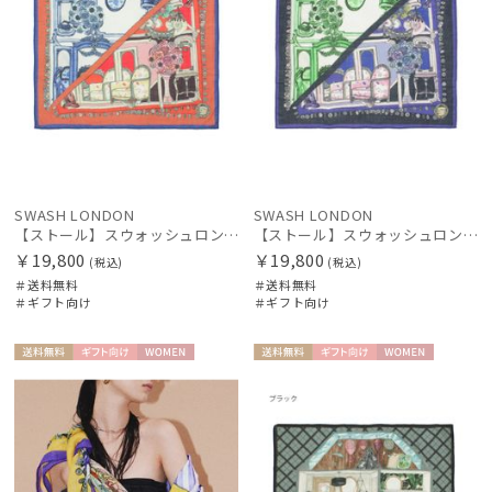
マフラー・ストール・スカーフ
帽子
財布・革小物
SWASH LONDON
SWASH LONDON
手袋・アームカバー
【ストール】スウォッシュロンドン (SWASH LONDON) FOLDED SCARVES MADAME 120*120 シルクウール
【ストール】スウォッシュロンドン (SWASH LONDON) FOLDED SCARVES MADAME 120*120 シルクウール
￥19,800
￥19,800
(税込)
(税込)
＃送料無料
＃送料無料
その他
＃ギフト向け
＃ギフト向け
カラー
送料無
ギフト
WOME
送料無
ギフト
WOME
料
向け
N
料
向け
N
価格・割引率