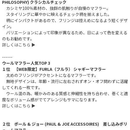
PHILOSOPHY) クラシカルチェック
カシミヤ100％素材の、抜群の肌触りが自慢のマフラー。
スタイリングに華やかに映えるチェック柄を揃えました。
柄にインパクトがあるので、フリンジは控えめになるよう短くデザ
イン。
バリエーションによって印象が異なるため、日によって色を変える
のもお勧めです。
詳しくはこちら ▶︎
------
ウールマフラー人気TOP 3
１位 【WEB限定】FURLA（フルラ） シャギーマフラー
太めのフリンジがアクセントになるマフラーです。
無地デザインは、年齢・流行に左右されずオン・オフ問わずに活躍
してくれる一枚です。
ウール混の為、暖かみのある質感と伸縮性を持ち合わせ、巻くと適
度なボリューム感がでてアレンジもサマになります。
詳しくはこちら ▶︎
２位 ポール & ジョー (PAUL & JOE ACCESSOIRES) 差し込みボリ
ュームマフラー