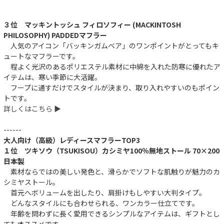
３位 マッキントッシュ フィロソフィー (MACKINTOSH
PHILOSOPHY) PADDEDマフラー
人気のアイコン「バッキンガムベア」のワンポイントがとってもキ
ュートなマフラーです。
程よく光沢のあるポリエステル素材に中綿を入れた防寒に優れたア
イテムは、寒い季節に大活躍。
フープに通すだけでスタイルが決まり、取り入れやすいのもポイン
トです。
詳しくはこちら ▶︎
------
大人向け（高級）レディースマフラーTOP3
１位 ツキソウ（TSUKISOU）カシミヤ100％無地ストール 70×200
日本製
素材ならではの美しい発色と、滑らかでソフトな肌触りが魅力のカ
シミヤストール。
首元へボリュームを出したり、肩掛けもしやすい大判タイプ。
どんなスタイルにも合わせられる、ワンカラー仕立てです。
年齢を問わずに長く愛用できるシンプルなアイテムは、ギフトとし
てもオススメです。