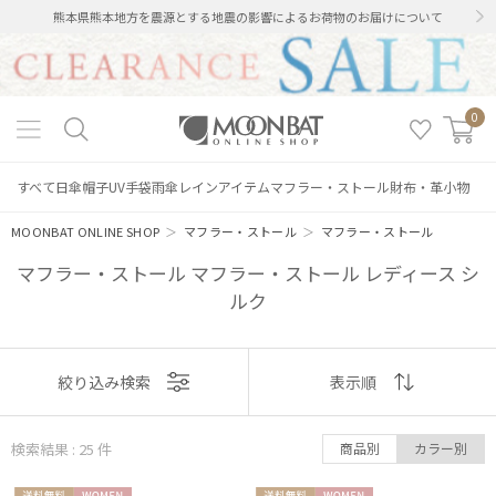
熊本県熊本地方を震源とする地震の影響によるお荷物のお届けについて
0
すべて
日傘
帽子
UV手袋
雨傘
レインアイテム
マフラー・ストール
財布・革小物
MOONBAT ONLINE SHOP
＞
マフラー・ストール
＞
マフラー・ストール
マフラー・ストール マフラー・ストール レディース シ
ルク
表示
絞り込み検索
表示順
順
検索結果 : 25
件
商品別
カラー別
おすすめ