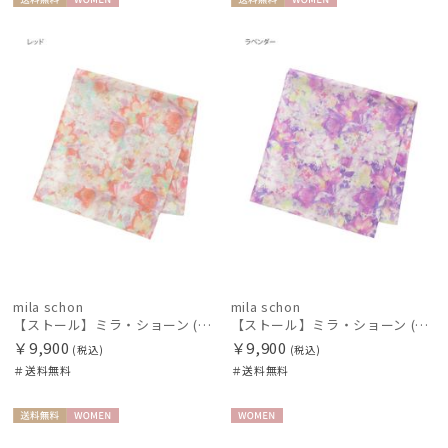
送料無
WOME
送料無
WOME
新着
料
N
料
N
価格の高い
順
価格の低い
順
人気順
売上点数順
お気に入り
順
mila schon
mila schon
【ストール】ミラ・ショーン (mila schon) シルクシフォンストール ウォーターフラワー 日本製
【ストール】ミラ・ショーン (mila schon) シルクシフォンストール ウォーターフラワー 日本製
￥9,900
￥9,900
(税込)
(税込)
＃送料無料
＃送料無料
送料無
WOME
WOME