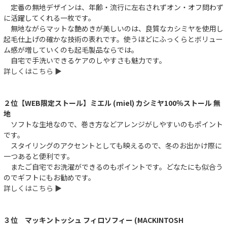
定番の無地デザインは、年齢・流行に左右されずオン・オフ問わず
に活躍してくれる一枚です。
無地ながらマットな艶めきが美しいのは、良質なカシミヤを使用し
起毛仕上げの確かな技術の表れです。使うほどにふっくらとボリュー
ム感が増していくのも起毛製品ならでは。
自宅で手洗いできるケアのしやすさも魅力です。
詳しくはこちら ▶︎
２位【WEB限定ストール】ミエル (miel) カシミヤ100％ストール 無
地
ソフトな生地なので、巻き方などアレンジがしやすいのもポイント
です。
スタイリングのアクセントとしても映えるので、冬のお出かけ際に
一つあると便利です。
またご自宅でお洗濯ができるのもポイントです。どなたにも似合う
のでギフトにもお勧めです。
詳しくはこちら ▶︎
３位 マッキントッシュ フィロソフィー (MACKINTOSH