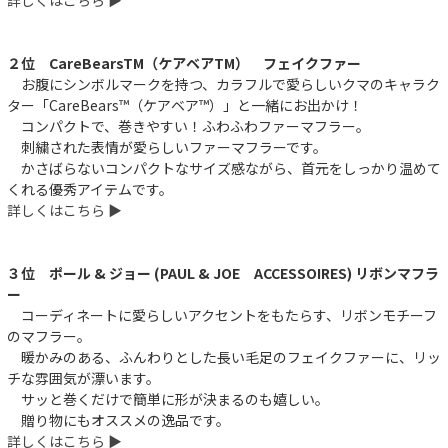
２位 CareBearsTM（ケアベアTM） フェイクファー
お腹にシンボルマークを持つ、カラフルで愛らしいクマのキャラク
ター「CareBears™（ケアベア™）」と一緒にお出かけ！
コンパクトで、巻きやすい！ふわふわファーマフラー。
刺繍された表情が愛らしいファーマフラーです。
かさばらないコンパクトなサイズ感ながら、首元をしっかり温めて
くれる優秀アイテムです。
詳しくはこちら ▶︎
３位 ポール & ジョー (PAUL & JOE ACCESSOIRES) リボンマフラ
ー
コーディネートに愛らしいアクセントをもたらす、リボンモチーフ
のマフラー。
暖かみのある、ふんわりとした長い毛足のフェイクファーに、リッ
チな雰囲気が漂います。
サッと巻くだけで簡単に形が決まるのも嬉しい。
贈り物にもオススメの逸品です。
詳しくはこちら ▶︎