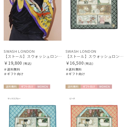
在庫表示
販売状況
入荷状況
SWASH LONDON
SWASH LONDON
【ストール】スウォッシュロンドン (SWASH LONDON) FOLDED SCARVES MADAME 120*120 シルクウール
【ストール】スウォッシュロンドン (SWASH LONDON) DOLLSHOUSE SURREALIST 90*90 シルクウール
￥19,800
￥16,500
(税込)
(税込)
＃送料無料
＃送料無料
＃ギフト向け
＃ギフト向け
送料無
ギフト
WOME
送料無
ギフト
WOME
料
向け
N
料
向け
N