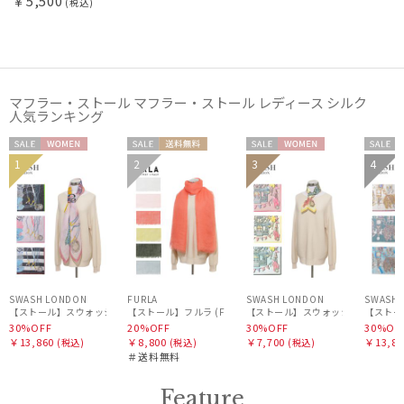
￥5,500
(税込)
マフラー・ストール マフラー・ストール レディース シルク
人気ランキング
セー
WOME
セー
送料無
セー
WOME
セー
1
2
3
4
WOME
ル
N
ル
料
ル
N
ル
N
SWASH LONDON
FURLA
SWASH LONDON
SWASH 
【ストール】スウォッシュロンドン (SWASH LONDON) Oceanic Odyssey 115*115 コ
【ストール】フルラ (FURLA) 麻カシミヤ混無地 80*175
【ストール】スウォッシュロンドン (SWASH 
【ストール
30%OFF
20%OFF
30%OFF
30%OF
￥13,860
￥8,800
￥7,700
￥13,86
(税込)
(税込)
(税込)
＃送料無料
Feature