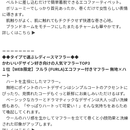
ベルトに差し込むだけで簡単着脱できるエコファーティペット。
ボリューミーでしっかり首元あったか、巻くだけで女性らしい表情
に導きます。
肌触りがよく、肌に触れてもチクチクせず快適な巻き心地。
ブランドネームをモチーフにしたまたるチャームも華やかです。
詳しくはこちら ▶︎
＝＝＝＝＝＝＝＝
◆◆タイプで選ぶレディースマフラー◆◆
かわいいデザイン好き向けの人気マフラーTOP3
１位【WEB限定】フルラ (FURLA)エコファー付きマフラー 無地×ハ
ート
ハートを主役にしたマフラー。
無地にポイントのハートデザインはシンプルコートのアクセントに
ぴったり、見慣れたコーデもぐっと新鮮にお楽しみいただけるはず。
ベーシックなカラーとドラマティックなデザインは大人っぽい洗練
感もあり、「やっぱりハートって可愛い！」そんな気持ちをあらため
て喚起してくれます。
ウールのハリ感を生かしてマフラーを立てて巻くと小顔効果と洗練
された印象がアップします。
詳しくはこちら ▶︎