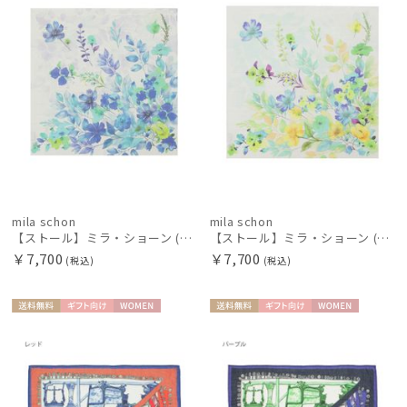
絞り込み
レディース
メンズ
キッズ
mila schon
mila schon
【ストール】ミラ・ショーン (mila schon) シルクシフォンストール ウォーターフラワー 日本製
【ストール】ミラ・ショーン (mila schon) シルクシフォンストール ウォーターフラワー 日本製
￥7,700
￥7,700
カテゴリー
(税込)
(税込)
ブランド
送料無
ギフト
WOME
送料無
ギフト
WOME
料
向け
N
料
向け
N
傘機能