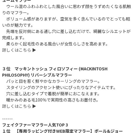
ウール混のふわふわとした風合いに思わず顔をうずめたくなる肌触
りのマフラー。
ボリューム感がありますが、空気を多く含んでいるのでとっても軽
いのが魅力です。
先端を反対側にある通し穴に差し込むだけで、綺麗なシルエットが
完成します。
柔らかく起毛性のある風合いが女性らしさを高めます。
詳しくはこちら ▶︎
３位 マッキントッシュ フィロソフィー (MACKINTOSH
PHILOSOPHY) リバーシブルマフラー
パッと目を惹く鮮やかなカラーリングのマフラー。
スタイリングのアクセント使いにぴったりなアイテムです。
穴に差し込むタイプで着脱が簡単におこなえます。
暖かみのある毛100％で実用性の高さもお墨付き。
詳しくはこちら ▶︎
------
フェイクファーマフラー人気TOP 3
１位 【専用ラッピング付きWEB限定マフラー】ポール&ジョー