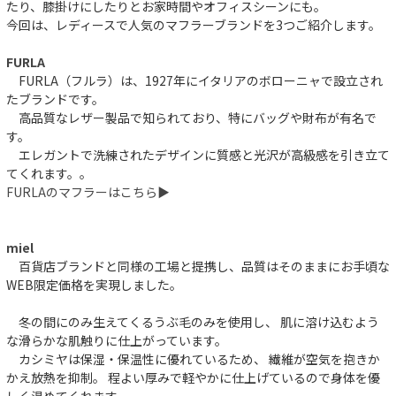
たり、膝掛けにしたりとお家時間やオフィスシーンにも。
今回は、レディースで人気のマフラーブランドを3つご紹介します。
FURLA
FURLA（フルラ）は、1927年にイタリアのボローニャで設立され
たブランドです。
高品質なレザー製品で知られており、特にバッグや財布が有名で
す。
エレガントで洗練されたデザインに質感と光沢が高級感を引き立て
てくれます。。
FURLAのマフラーはこちら▶︎
miel
百貨店ブランドと同様の工場と提携し、品質はそのままにお手頃な
WEB限定価格を実現しました。
冬の間にのみ生えてくるうぶ毛のみを使用し、 肌に溶け込むよう
な滑らかな肌触りに仕上がっています。
カシミヤは保湿・保温性に優れているため、 繊維が空気を抱きか
かえ放熱を抑制。 程よい厚みで軽やかに仕上げているので身体を優
しく温めてくれます。