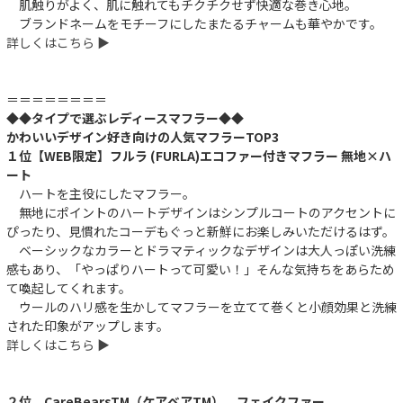
肌触りがよく、肌に触れてもチクチクせず快適な巻き心地。
ブランドネームをモチーフにしたまたるチャームも華やかです。
詳しくはこちら ▶︎
＝＝＝＝＝＝＝＝
◆◆タイプで選ぶレディースマフラー◆◆
かわいいデザイン好き向けの人気マフラーTOP3
１位【WEB限定】フルラ (FURLA)エコファー付きマフラー 無地×ハ
ート
ハートを主役にしたマフラー。
無地にポイントのハートデザインはシンプルコートのアクセントに
ぴったり、見慣れたコーデもぐっと新鮮にお楽しみいただけるはず。
ベーシックなカラーとドラマティックなデザインは大人っぽい洗練
感もあり、「やっぱりハートって可愛い！」そんな気持ちをあらため
て喚起してくれます。
ウールのハリ感を生かしてマフラーを立てて巻くと小顔効果と洗練
された印象がアップします。
詳しくはこちら ▶︎
２位 CareBearsTM（ケアベアTM） フェイクファー