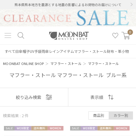
熊本県熊本地方を震源とする地震の影響によるお荷物のお届けについて
0
すべて
日傘
帽子
UV手袋
雨傘
レインアイテム
マフラー・ストール
財布・革小物
MOONBAT ONLINE SHOP
＞
マフラー・ストール
＞
マフラー・ストール
マフラー・ストール マフラー・ストール ブルー系
表示
絞り込み検索
表示順
順
検索結果 : 2
件
商品別
カラー別
おすすめ
セー
WEB限
送料無
WOME
セー
WEB限
送料無
WOME
新着