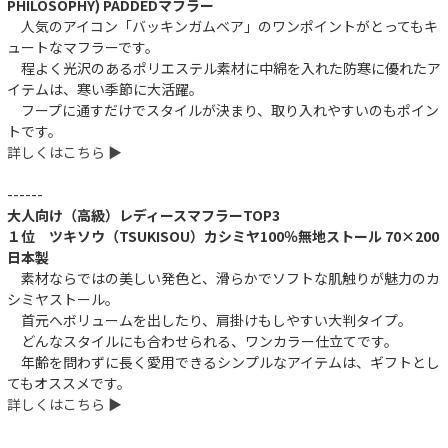
PHILOSOPHY) PADDEDマフラー
人気のアイコン「バッキンガムベア」のワンポイントがとってもキ
ュートなマフラーです。
程よく光沢のあるポリエステル素材に中綿を入れた防寒に優れたア
イテムは、寒い季節に大活躍。
フープに通すだけでスタイルが決まり、取り入れやすいのもポイン
トです。
詳しくはこちら ▶︎
------
大人向け（高級）レディースマフラーTOP3
１位 ツキソウ（TSUKISOU）カシミヤ100％無地ストール 70×200
日本製
素材ならではの美しい発色と、滑らかでソフトな肌触りが魅力のカ
シミヤストール。
首元へボリュームを出したり、肩掛けもしやすい大判タイプ。
どんなスタイルにも合わせられる、ワンカラー仕立てです。
年齢を問わずに長く愛用できるシンプルなアイテムは、ギフトとし
てもオススメです。
詳しくはこちら ▶︎