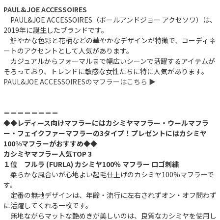
PAUL&JOE ACCESSOIRES
PAUL&JOE ACCESSOIRES（ポールアンドジョー アクセソワ）は、
2019年に誕生したブランドです。
鮮やかな色彩と花柄などの華やかなデザインが特徴で、コーディネ
ートのアクセントとして人気があります。
カジュアルからフォーマルまで幅広いシーンで活躍するアイテムが
そろっており、トレンドに敏感な女性たちに特に人気があります。
PAUL&JOE ACCESSOIRESのマフラーはこちら ▶︎
＝＝＝＝＝＝＝＝
◆◆レディース向けマフラーにはカシミヤマフラー・ウールマフラ
ー・フェイクファーマフラーの3タイプ！プレゼントにはカシミヤ
100%マフラーがおすすめ◆◆
カシミヤマフラー人気TOP 3
１位 フルラ (FURLA) カシミヤ100％ マフラー ロゴ刺繍
柔らかな風合いが心地よい起毛仕上げのカシミヤ100%マフラーで
す。
定番の無地デザインは、年齢・流行に左右されずオン・オフ問わず
に活躍してくれる一枚です。
無地ながらマットな艶めきが美しいのは、良質なカシミヤを使用し