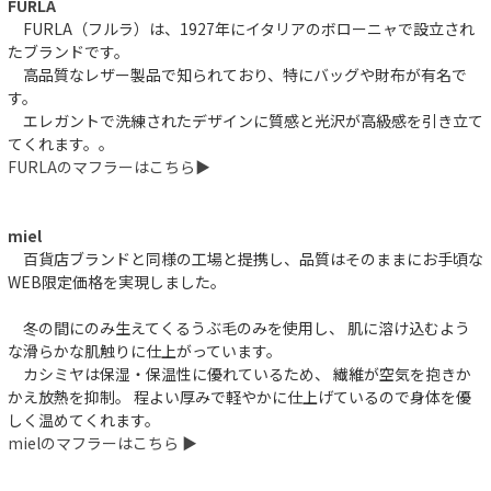
FURLA
FURLA（フルラ）は、1927年にイタリアのボローニャで設立され
たブランドです。
高品質なレザー製品で知られており、特にバッグや財布が有名で
す。
エレガントで洗練されたデザインに質感と光沢が高級感を引き立て
てくれます。。
FURLAのマフラーはこちら▶︎
miel
百貨店ブランドと同様の工場と提携し、品質はそのままにお手頃な
WEB限定価格を実現しました。
冬の間にのみ生えてくるうぶ毛のみを使用し、 肌に溶け込むよう
な滑らかな肌触りに仕上がっています。
カシミヤは保湿・保温性に優れているため、 繊維が空気を抱きか
かえ放熱を抑制。 程よい厚みで軽やかに仕上げているので身体を優
しく温めてくれます。
mielのマフラーはこちら ▶︎