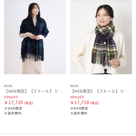
ル
定
料
N
ル
定
料
N
価格の高い
順
価格の低い
順
人気順
売上点数順
お気に入り
順
miel
miel
【WEB限定】【ストール】ミエル(miel) カシミヤ100％ チェック ストール レディース メンズ ウォッシャブル 洗えるカシミヤ
【WEB限定】【ストール】ミエル(miel) カシミヤ100％ チェック ストール レディース メンズ ウォッシャブル 洗えるカシミヤ
30%OFF
30%OFF
￥17,710
￥17,710
(税込)
(税込)
＃WEB限定
＃WEB限定
＃送料無料
＃送料無料