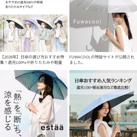
帽子
その他
カラー
【2026年】日傘の選び方おすすめ特
FUWACOOLの特設サイトが公開され
集！遮光100%や折りたたみや軽量
ました。
価格・割引率
在庫表示