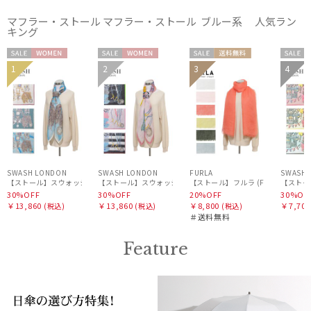
マフラー・ストール マフラー・ストール ブルー系 人気ラン
キング
絞り込み
セー
WOME
セー
WOME
セー
送料無
セー
1
2
3
4
WOME
ル
N
ル
N
ル
料
ル
N
レディース
メンズ
キッズ
カテゴリー
SWASH LONDON
SWASH LONDON
FURLA
SWASH 
【ストール】スウォッシュロンドン (SWASH LONDON) Filigree Menagerie 115*115 
【ストール】スウォッシュロンドン (SWASH LONDON) Oceanic 
【ストール】フルラ (FURLA) 麻カ
【ストール】
30%OFF
30%OFF
20%OFF
30%OF
￥13,860
￥13,860
￥8,800
￥7,700
ブランド
(税込)
(税込)
(税込)
＃送料無料
Feature
傘機能
マフラー・ストール・スカーフ