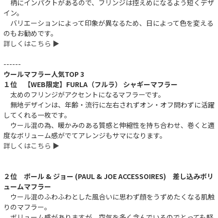
柄にインパクトがあるので、フリンジは控えめになるよう短くデザ
イン。
バリエーションによって印象が異なるため、日によって色を変える
のもお勧めです。
詳しくはこちら ▶︎
------
ウールマフラー人気TOP 3
１位 【WEB限定】FURLA（フルラ） シャギーマフラー
太めのフリンジがアクセントになるマフラーです。
無地デザインは、年齢・流行に左右されずオン・オフ問わずに活躍
してくれる一枚です。
ウール混の為、暖かみのある質感と伸縮性を持ち合わせ、巻くと適
度なボリューム感がでてアレンジもサマになります。
詳しくはこちら ▶︎
２位 ポール & ジョー (PAUL & JOE ACCESSOIRES) 差し込みボリ
ュームマフラー
ウール混のふわふわとした風合いに思わず顔をうずめたくなる肌触
りのマフラー。
ボリューム感がありますが、空気を多く含んでいるのでとっても軽