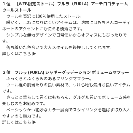
１位 【WEB限定ストール】フルラ（FURLA）アーチロゴチャーム
ウールストール
ウールを贅沢に100％使用したストール。
暖かく、しわになりにくいアイテムは、防寒にはもちろんコーディ
ネートのアクセントにも使える優秀さです。
シンプルな無地デザインで日常使いからオフィスにもぴったりで
す。
落ち着いた色合いで大人スタイルを後押ししてくれます。
件
詳しくはこちら ▶︎
２位 フルラ (FURLA) シャギーグラデーション ボリュームマフラー
ふっくらとふくらみのあるフリンジマフラー。
ウール混の肌当たりの良い素材で、つけ心地も気持ち良いアイテム
です。
さっとと垂らして巻くはもちろん、グルグル巻いてボリューム感を
楽しむのもお勧めです。
ベーシックかつ絶妙なカラー展開でスタイリングを選ばず取り入れ
やすいのも魅力です。
詳しくはこちら ▶︎