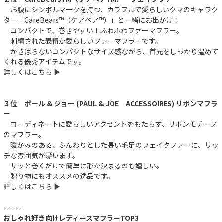
お腹にシンボルマークを持つ、カラフルで愛らしいクマのキャラク
ター「CareBears™（ケアベア™）」と一緒にお出かけ！
コンパクトで、巻きやすい！ふわふわファーマフラー。
刺繍された表情が愛らしいファーマフラーです。
かさばらないコンパクトなサイズ感ながら、首元をしっかり温めて
くれる優秀アイテムです。
詳しくはこちら ▶︎
３位 ポール & ジョー (PAUL & JOE ACCESSOIRES) リボンマフラ
ー
コーディネートに愛らしいアクセントをもたらす、リボンモチーフ
のマフラー。
暖かみのある、ふんわりとした長い毛足のフェイクファーに、リッ
チな雰囲気が漂います。
サッと巻くだけで簡単に形が決まるのも嬉しい。
贈り物にもオススメの逸品です。
詳しくはこちら ▶︎
------
おしゃれ好き向けレディースマフラーTOP3