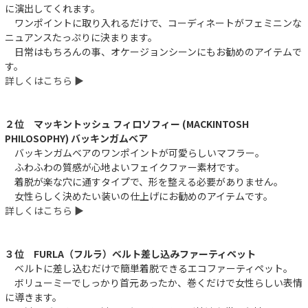
に演出してくれます。
ワンポイントに取り入れるだけで、コーディネートがフェミニンな
ニュアンスたっぷりに決まります。
日常はもちろんの事、オケージョンシーンにもお勧めのアイテムで
す。
詳しくはこちら ▶︎
２位 マッキントッシュ フィロソフィー (MACKINTOSH
PHILOSOPHY) バッキンガムベア
バッキンガムベアのワンポイントが可愛らしいマフラー。
ふわふわの質感が心地よいフェイクファー素材です。
着脱が楽な穴に通すタイプで、形を整える必要がありません。
女性らしく決めたい装いの仕上げにお勧めのアイテムです。
詳しくはこちら ▶︎
３位 FURLA（フルラ）ベルト差し込みファーティペット
ベルトに差し込むだけで簡単着脱できるエコファーティペット。
ボリューミーでしっかり首元あったか、巻くだけで女性らしい表情
に導きます。