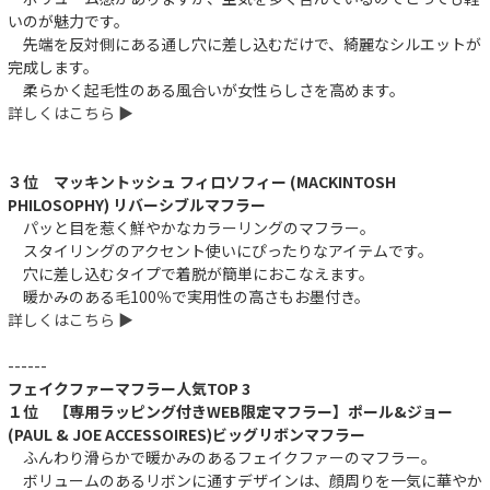
いのが魅力です。
先端を反対側にある通し穴に差し込むだけで、綺麗なシルエットが
完成します。
柔らかく起毛性のある風合いが女性らしさを高めます。
詳しくはこちら ▶︎
３位 マッキントッシュ フィロソフィー (MACKINTOSH
PHILOSOPHY) リバーシブルマフラー
パッと目を惹く鮮やかなカラーリングのマフラー。
スタイリングのアクセント使いにぴったりなアイテムです。
穴に差し込むタイプで着脱が簡単におこなえます。
暖かみのある毛100％で実用性の高さもお墨付き。
詳しくはこちら ▶︎
------
フェイクファーマフラー人気TOP 3
１位 【専用ラッピング付きWEB限定マフラー】ポール&ジョー
(PAUL & JOE ACCESSOIRES)ビッグリボンマフラー
ふんわり滑らかで暖かみのあるフェイクファーのマフラー。
ボリュームのあるリボンに通すデザインは、顔周りを一気に華やか