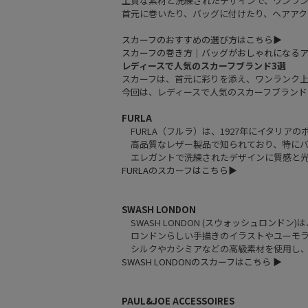
上質な素材と洗練されたデザインで、ワンラ
首元に巻いたり、バッグに付けたり、ヘアアク
スカーフのおすすめの選び方はこちら▶︎
スカーフの巻き方｜バッグがおしゃれになるア
レディースで人気のスカーフブランド3選
スカーフは、首元に彩りを添え、ワンランク
今回は、レディースで人気のスカーフブランド
FURLA
FURLA（フルラ）は、1927年にイタリア
高品質なレザー製品で知られており、特にバ
エレガントで洗練されたデザインに質感と光
FURLAのスカーフはこちら▶︎
SWASH LONDON
SWASH LONDON (スウォッシュロンドン
ロンドンらしい手描きのイラストやユーモラ
シルクやカシミアなどの高級素材を使用し、
SWASH LONDONのスカーフはこちら ▶︎
PAUL&JOE ACCESSOIRES