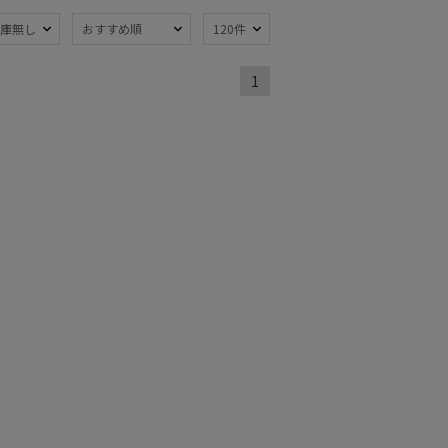
庫無し
おすすめ順
120件
1
～
～