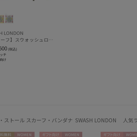
ミラクルテック
在庫あり
POLO RALPH LAUREN
ポロ ラルフ ローレン
販売状況
SWASH LONDON
H LONDON
通常
スウォッシュロンドン
【スカーフ】スウォッシュロンドン (SWASH LONDON) Ferris Flight 68*68 シルク 日本製
urawaza
500
ウラワザ
入荷状況
(税込)
ッチ
予約
向け
新着
・ストール スカーフ・バンダナ SWASH LONDON 人気