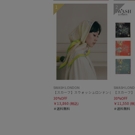
セール
送料無料
WOMEN
セール
送
1
2
SWASH LONDON
SWASH LON
30%OFF
30%OFF
￥13,860
￥11,550
(税込)
(税
＃送料無料
＃送料無料