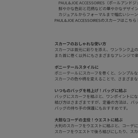
PAUL&JOE ACCESSOIRES（ポールア
鮮やかな色彩と花柄などの華やかなデザイン
カジュアルからフォーマルまで幅広いシーン
PAUL&JOE ACCESSOIRESのスカーフはこちら 
スカーフのおしゃれな使い方
スカーフは首元に彩りを添え、ワンランク上
また首に巻く以外にもさまざまなアレンジで
ポニーテールスタイルに
ポニーテールにスカーフを巻くと、シンプル
スカーフの色や柄を変えることで、さまざまな
いつものバッグを格上げ！バッグに結ぶ
バッグにスカーフを結ぶと、ワンポイントに
結び方はさまざまですが、定番の方法は、バ
バッグの持ち手の保護にもおすすめです。
大胆なコーデの主役！ウエストに結ぶ
大判のスカーフをウエストに結ぶと、コーデ
スカーフをウエストで後ろ結びにしたり、ス