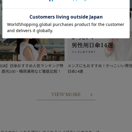
2026】日傘おすすめ人気ランキング特
メンズにもおすすめ！かっこいい男
｜遮光100・晴雨兼用など徹底比較！
日傘14選
VIEW MORE