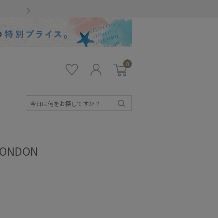
Gmailをお使いのお客様
0
お気
ロ
カー
に入
グ
ト
り
イ
ン
検
索
ONDON
キッズ