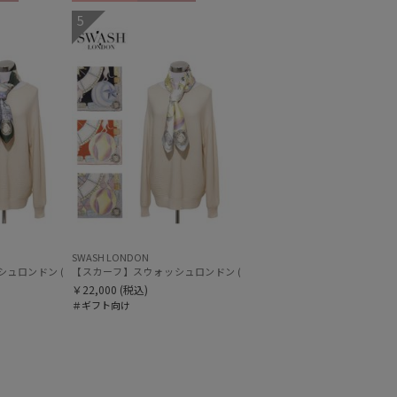
N
ギフト向け
WOMEN
5
SWASH LONDON
)
ドン (SWASH LONDON) Travelling Troupe 88×88 シルク 日本製
 Ferris Festivity 68cm×68cm シルクスカーフ 日本製
【スカーフ】スウォッシュロンドン (SWASH LONDON) Showtime 
￥22,000
(税込)
＃ギフト向け