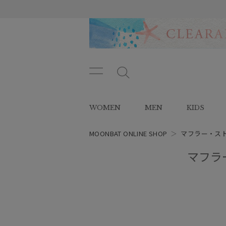
メニ
メ
ュー
ニ
ボタ
ュ
WOMEN
MEN
KIDS
ン
ー
ボ
タ
MOONBAT ONLINE SHOP
＞
マフラー・ス
ン
マフラー
レディース