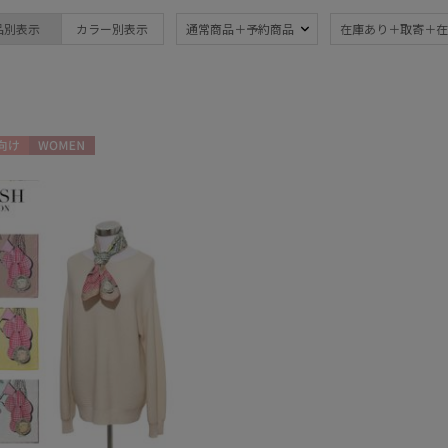
ブランド
品別表示
カラー別表示
通常商品＋予約商品
在庫あり＋取寄＋在
ブランド
カラー
estaa
エスタ
FLO(A)TUS
向け
WOMEN
フロータス
価格・割引率
FURLA
フルラ
価格 (円)
Fuwacool®
フワクール®
LANVIN en Bleu
割引率 (%)
ランバン オン ブルー
MAGICAL TECH
マジカルテック
mila schon
ミラ・ショーン
在庫表示
MIRACLE TECH