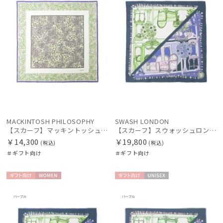
価格・割引率
MACKINTOSH PHILOSOPHY
SWASH LONDON
【スカーフ】マッキントッシュ フィロソフィー（MACKINTOSH PHILOSOPHY）シルクスカーフ ボタニカル
【スカーフ】スウォッシュロンドン (SWASH LONDON) FOLDED SCARVES MADAME 88×88 シルク 日本製
在庫表示
￥14,300
￥19,800
(税込)
(税込)
＃ギフト向け
＃ギフト向け
販売状況
ギフト
WOME
ギフト
UNISE
向け
N
向け
X
入荷状況