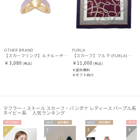
OTHER BRAND
FURLA
【スカーフリング】ルナルーチェ (Luna Luce) バイカラークロス お手持ちのスカーフを通すだけ ギフト
【スカーフ】フルラ (FURLA) ベルトスクエア 88cm×88cm UV 手洗い可 プレゼント ギフト
￥3,080
￥11,000
(税込)
(税込)
＃送料無料
＃ギフト向け
マフラー・ストール スカーフ・バンダナ レディース パープル系
ネイビー系 人気ランキング
ギフト
セー
送料無
セー
送料無
ギフ
1
2
3
4
WOME
WOME
WOME
WOM
向け
ル
料
ル
料
向け
N
N
N
N