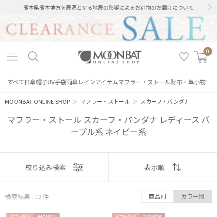
熊本県熊本地方を震源とする地震の影響によるお荷物のお届けについて
0
すべて
日傘
帽子
UV手袋
雨傘
レインアイテム
マフラー・ストール
財布・革小物
MOONBAT ONLINE SHOP
＞
マフラー・ストール
＞
スカーフ・バンダナ
マフラー・ストール スカーフ・バンダナ レディース パ
ープル系 ネイビー系
表示
絞り込み検索
表示順
順
検索結果 : 12
件
商品別
カラー別
おすすめ