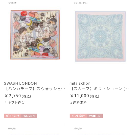
向け
N
料
N
カテゴリー
ブランド
傘機能
マフラー・ストール・スカーフ
SWASH LONDON
mila schon
【ハンカチーフ】スウォッシュロンドン (SWASH LONDON) Fondant Fancies 52×52 日本製
【スカーフ】ミラ・ショーン (mila schon) シルクツイル ペイズリー 68*68 日本製
帽子
￥2,750
￥11,000
(税込)
(税込)
＃ギフト向け
＃送料無料
その他
ギフト
WOME
ギフト
WOME
カラー
向け
N
向け
N