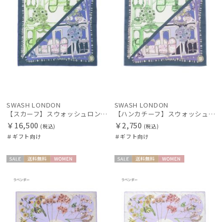
SWASH LONDON
SWASH LONDON
【スカーフ】スウォッシュロンドン (SWASH LONDON) FOLDED SCARVES MADAME 68×68 シルク 日本製
【ハンカチーフ】スウォッシュロンドン (SWASH LONDON) FOLDED SCARVES MADAME 52×52 日本製
￥16,500
￥2,750
(税込)
(税込)
＃ギフト向け
＃ギフト向け
セー
送料無
WOME
セー
送料無
WOME
ル
料
N
ル
料
N