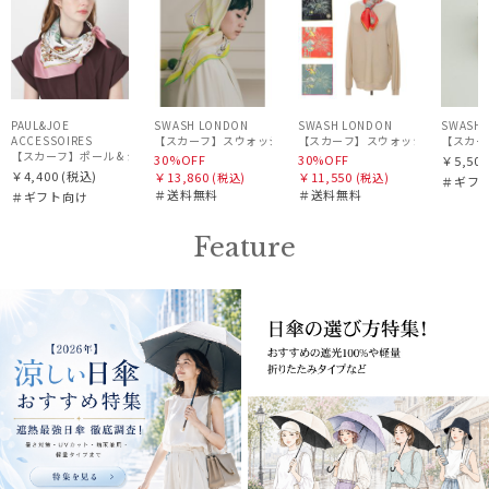
PAUL&JOE
SWASH LONDON
SWASH LONDON
SWASH 
ACCESSOIRES
【スカーフ
【スカーフ】ポール & ジョー (PAUL & JOE ACCESSOIRES) シルクスカーフ空 オーステル
30%OFF
30%OFF
￥5,500
￥4,400
(税込)
￥13,860
￥11,550
(税込)
(税込)
＃ギフ
＃送料無料
＃送料無料
＃ギフト向け
Feature