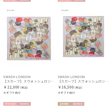
ギフト
WOME
ギフト
WOME
新着
向け
N
向け
N
価格の高い
順
価格の低い
順
人気順
売上点数順
お気に入り
順
SWASH LONDON
SWASH LONDON
絞り込み
【スカーフ】スウォッシュロンドン (SWASH LONDON) Fondant Fancies 88×88 シルク 日本製
【スカーフ】スウォッシュロンドン (SWASH LONDON) Fondant Fancies 68×68 シルク 日本製
￥22,000
￥16,500
(税込)
(税込)
＃ギフト向け
＃ギフト向け
ギフト
WOME
送料無
WOME
レディース
メンズ
キッズ