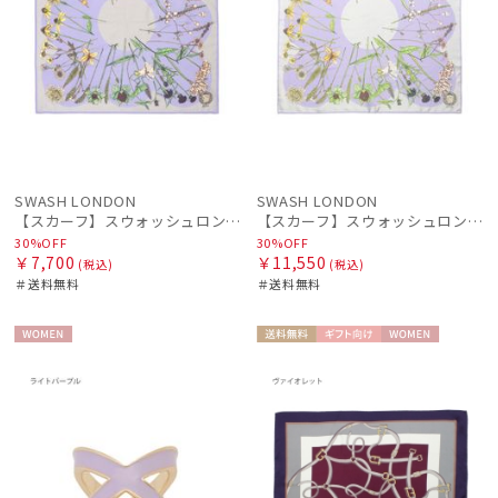
SWASH LONDON
SWASH LONDON
【スカーフ】スウォッシュロンドン (SWASH LONDON) Flora Hue 65cm×65cm コットンスカーフ インド製
【スカーフ】スウォッシュロンドン (SWASH LONDON) Flora Hue 68cm×68cm シルクスカーフ 日本製
30%OFF
30%OFF
￥7,700
￥11,550
(税込)
(税込)
＃送料無料
＃送料無料
WOME
送料無
ギフト
WOME
N
料
向け
N