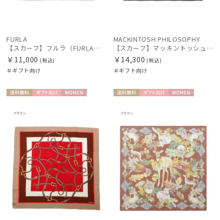
FURLA
MACKINTOSH PHILOSOPHY
【スカーフ】フルラ（FURLA）レオパードウールスカーフ 80*80
【スカーフ】マッキントッシュ フィロソフィー（MACKINTOSH PHILOSOPHY）シルクスカーフ チェック
￥11,000
￥14,300
(税込)
(税込)
＃ギフト向け
＃ギフト向け
送料無
ギフト
WOME
送料無
ギフト
WOME
料
向け
N
料
向け
N