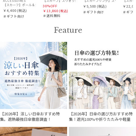
ACCESSOIRES
【スカーフリング】スウォッシュロンドン 
【スカーフ
【スカーフ】ポール & ジョー (PAUL & JOE ACCESSOIRES) シルクスカーフ空 オーステル
30%OFF
￥5,500
(税込)
￥22,00
￥4,400
(税込)
￥13,860
(税込)
＃ギフト向け
＃ギフ
＃送料無料
＃ギフト向け
Feature
【2026年】涼しい日傘おすすめ特
【2026年】日傘の選び方おすすめ特
集。遮熱最強日傘徹底調査！
集！遮光100%や折りたたみや軽量