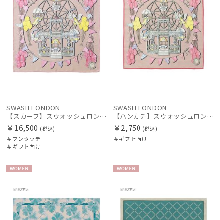
帽子
その他
カラー
SWASH LONDON
SWASH LONDON
【スカーフ】スウォッシュロンドン (SWASH LONDON) Ferris Flight 68*68 シルク 日本製
【ハンカチ】スウォッシュロンドン (SWASH LONDON) Ferris Flight 52*52 日本製
￥16,500
￥2,750
(税込)
(税込)
＃ワンタッチ
＃ギフト向け
＃ギフト向け
WOME
WOME
価格・割引率
N
N
在庫表示