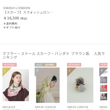
SWASH LONDON
【スカーフ】スウォッシュロンドン (SWASH LONDON) Ornament シルクスカーフ 68cm×68cm プレゼント ギフト クリスマス
￥16,500
(税込)
＃送料無料
＃ギフト向け
マフラー・ストール スカーフ・バンダナ ブラウン系 人気ラ
ンキング
ギフト
セー
送料無
ギフト
ギフ
1
2
3
4
WOME
WOME
WOME
WOM
向け
ル
料
向け
向け
N
N
N
N
PAUL&JOE
SWASH LONDON
SWASH LONDON
SWASH 