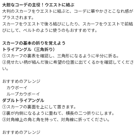
大胆なコーデの主役！ウエストに結ぶ
大判のスカーフをウエストに結ぶと、コーデに華やかさとこなれ感が
プラスされます。
スカーフをウエストで後ろ結びにしたり、スカーフをウエストで前結
びにして、ベルトのように使うのもおすすめです。
スカーフの基本の折りを覚えよう
トライアングル（三角折り）
①スカーフの裏表を確認し、三角形になるように半分に折る。
②見せたい柄が結んだ後に希望の位置に出てくるかを確認してくださ
い。
おすすめのアレンジ
カウボーイ
ループカウボーイ
ダブルトライアングル
①スカーフの裏面を上にして置きます。
②裏が内側になるように重ねて、横長の二つ折りにします。
③対角線上の角と角を持って、対角線に折ってください。
件
おすすめのアレンジ