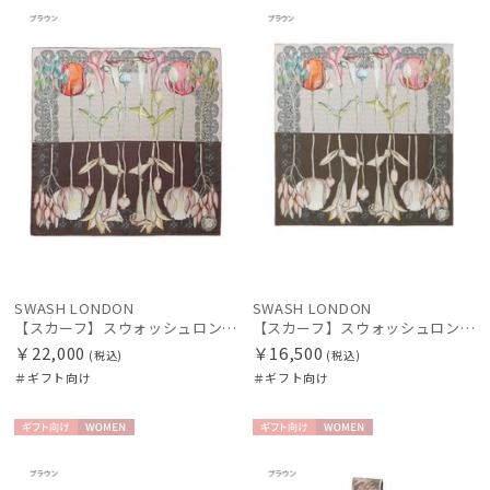
向け
N
向け
N
価格の高い
順
価格の低い
順
人気順
売上点数順
お気に入り
順
SWASH LONDON
SWASH LONDON
【スカーフ】スウォッシュロンドン (SWASH LONDON) Garden Act 88×88 シルク 日本製
【スカーフ】スウォッシュロンドン (SWASH LONDON) Garden Act 68×68 シルク 日本製
￥22,000
￥16,500
(税込)
(税込)
＃ギフト向け
＃ギフト向け
ギフト
WOME
ギフト
WOME
向け
N
向け
N