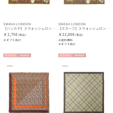
SWASH LONDON
SWASH LONDON
【ハンカチ】スウォッシュロンドン (SWASH LONDON) Candytuft 52*52 日本製
【スカーフ】スウォッシュロンドン (SWASH LONDON) Candytuft 88*88 シルク 日本製
￥2,750
￥22,000
(税込)
(税込)
＃ギフト向け
＃送料無料
＃ギフト向け
ギフト
WOME
ギフト
WOME
向け
N
向け
N