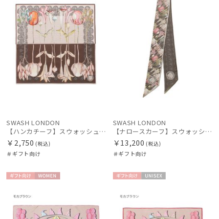
絞り込み
レディース
メンズ
キッズ
カテゴリー
SWASH LONDON
SWASH LONDON
【ハンカチーフ】スウォッシュロンドン (SWASH LONDON) Garden Act 52×52 日本製
【ナロースカーフ】スウォッシュロンドン (SWASH LONDON) FLOWER 8×130 日本製
ブランド
￥2,750
￥13,200
(税込)
(税込)
＃ギフト向け
＃ギフト向け
傘機能
ギフト
WOME
ギフト
UNISE
向け
N
向け
X
マフラー・ストール・スカーフ