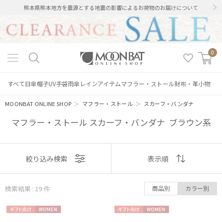
熊本県熊本地方を震源とする地震の影響によるお荷物のお届けについて
0
すべて
日傘
帽子
UV手袋
雨傘
レインアイテム
マフラー・ストール
財布・革小物
MOONBAT ONLINE SHOP
＞
マフラー・ストール
＞
スカーフ・バンダナ
マフラー・ストール スカーフ・バンダナ ブラウン系
表示
絞り込み検索
表示順
順
検索結果 : 19
件
商品別
カラー別
おすすめ
ギフト
WOME
ギフト
WOME
新着