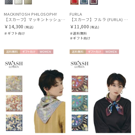
MACKINTOSH PHILOSOPHY
FURLA
【スカーフ】マッキントッシュ フィロソフィー（MACKINTOSH PHILOSOPHY）シルクスカーフ チェック
【スカーフ】フルラ (FURLA) ベルトスクエア 88cm×88cm UV 手洗い可 プレゼント ギフト
￥14,300
￥11,000
(税込)
(税込)
＃ギフト向け
＃送料無料
＃ギフト向け
送料無
ギフト
WOME
送料無
ギフト
WOME
料
向け
N
料
向け
N