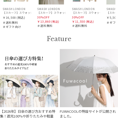
SWASH LONDON
SWASH LONDON
SWASH LONDON
SWASH 
【スカーフ】スウォッシュロンドン (SWASH LONDON) Canopy シルクスカーフ 68cm×6
【スカーフ
30%OFF
30%OFF
￥16,500
(税込)
￥5,500
￥13,860
￥11,550
(税込)
(税込)
＃送料無料
＃ギフ
＃送料無料
＃送料無料
＃ギフト向け
Feature
【2026年】日傘の選び方おすすめ特
FUWACOOLの特設サイトが公開され
集！遮光100%や折りたたみや軽量
ました。