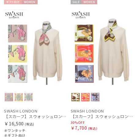
マフラー・ストール・スカーフ
ギフト
WOME
セー
WOME
向け
N
ル
N
帽子
その他
カラー
SWASH LONDON
SWASH LONDON
【スカーフ】スウォッシュロンドン (SWASH LONDON) Ferris Flight 68*68 シルク 日本製
【スカーフ】スウォッシュロンドン (SWASH LONDON) Candytuft 67*67 コットン
30%OFF
￥16,500
(税込)
￥7,700
(税込)
価格・割引率
＃ワンタッチ
＃ギフト向け