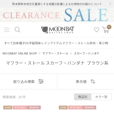
熊本県熊本地方を震源とする地震の影響によるお荷物のお届けについて
0
すべて
日傘
帽子
UV手袋
雨傘
レインアイテム
マフラー・ストール
財布・革小物
MOONBAT ONLINE SHOP
＞
マフラー・ストール
＞
スカーフ・バンダナ
マフラー・ストール スカーフ・バンダナ ブラウン系
表示
絞り込み検索
表示順
順
検索結果 : 20
件
商品別
カラー別
おすすめ
NEW
ギフト
WOME
NEW
ギフト
WOME
新着