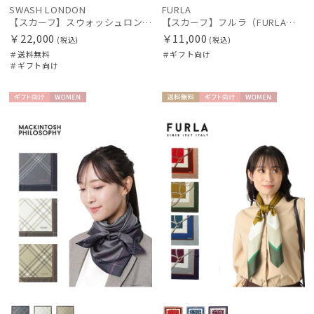
SWASH LONDON
FURLA
【スカーフ】スウォッシュロンドン (SWASH LONDON) Candytuft 88*88 シルク 日本製
【スカーフ】フルラ（FURLA）レオパードウールスカーフ 80*80
￥22,000
￥11,000
(税込)
(税込)
＃送料無料
＃ギフト向け
＃ギフト向け
ギフト
WOME
送料無
ギフト
WOME
向け
N
料
向け
N