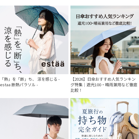
「熱」を「断」ち、 涼を感じる -
【2026】日傘おすすめ人気ランキン
estaa 断熱パラソル -
グ特集｜遮光100・晴雨兼用など徹底
比較！