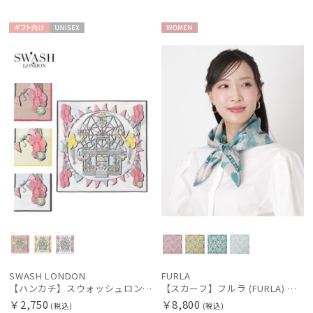
在庫表示
ギフト
UNISE
WOME
向け
X
N
販売状況
入荷状況
SWASH LONDON
FURLA
【ハンカチ】スウォッシュロンドン (SWASH LONDON) Ferris Flight 52*52 日本製
【スカーフ】フルラ (FURLA) シルクツイル ウォーターフラワー 65*65
￥2,750
￥8,800
(税込)
(税込)