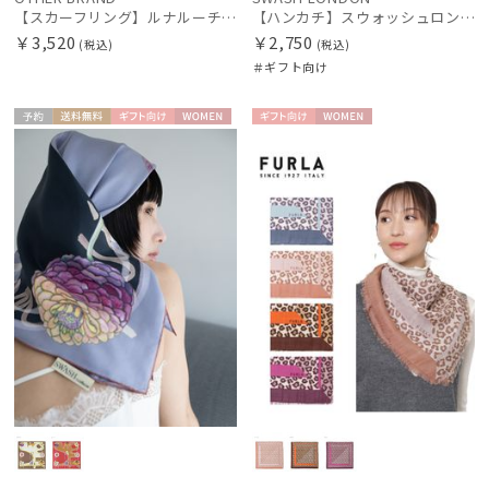
【スカーフリング】ルナルーチェ (Luna Luce) Cross Ring お手持ちのスカーフを通すだけ ギフト
【ハンカチ】スウォッシュロンドン (SWASH LONDON) Candytuft 52*52 日本製
￥3,520
￥2,750
(税込)
(税込)
＃ギフト向け
予約
送料無
ギフト
WOME
ギフト
WOME
料
向け
N
向け
N