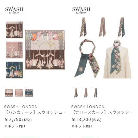
NEW
ギフト
WOME
NEW
ギフト
WOME
向け
N
向け
N
絞り込み
レディース
メンズ
キッズ
カテゴリー
ブランド
SWASH LONDON
SWASH LONDON
【ハンカチーフ】スウォッシュロンドン (SWASH LONDON) Garden Act 52×52 日本製
【ナロースカーフ】スウォッシュロンドン (SWASH LONDON) FLOWER 8×130 日本製
￥2,750
￥13,200
傘機能
(税込)
(税込)
＃ギフト向け
＃ギフト向け