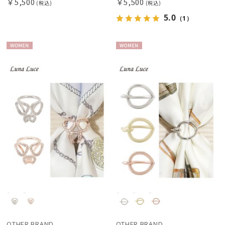
￥5,500
￥5,500
(税込)
(税込)
5.0
（1）
WOME
WOME
N
N
OTHER BRAND
OTHER BRAND