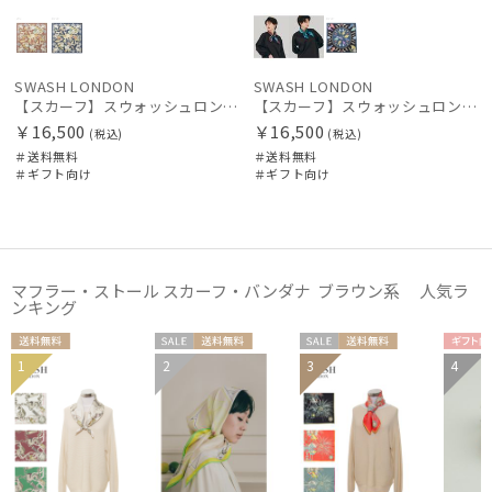
SWASH LONDON
SWASH LONDON
【スカーフ】スウォッシュロンドン (SWASH LONDON) Cinereous Forest シルクスカーフ 68cm×68cm プレゼント ギフト クリスマス
【スカーフ】スウォッシュロンドン (SWASH LONDON) Ornament シルクスカーフ 68cm×68cm プレゼント ギフト クリスマス
￥16,500
￥16,500
(税込)
(税込)
＃送料無料
＃送料無料
＃ギフト向け
＃ギフト向け
マフラー・ストール スカーフ・バンダナ ブラウン系 人気ラ
ンキング
送料無
セー
送料無
セー
送料無
ギフ
1
2
3
4
ギフト
WOME
WOME
WOM
料
ル
料
ル
料
向け
WOME
向け
N
N
N
N