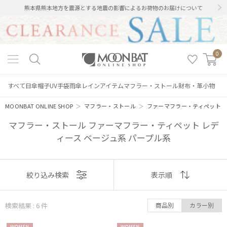
熊本県熊本地方を震源とする地震の影響によるお荷物のお届けについて
0
すべて
日傘
帽子
UV手袋
雨傘
レインアイテム
マフラー・ストール
財布・革小物
MOONBAT ONLINE SHOP
＞
マフラー・ストール
＞
ファーマフラー・ティペット
マフラー・ストール ファーマフラー・ティペット レデ
ィース ベージュ系 パープル系
表示
絞り込み検索
表示順
順
検索結果 : 6
件
商品別
カラー別
絞り込み
おすすめ