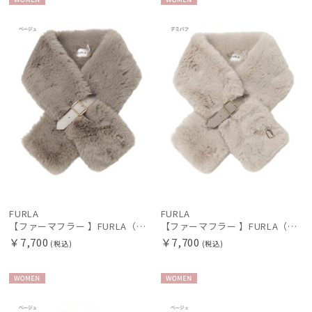
WOME
WOME
新着
N
N
価格の高い
順
レディース
メンズ
キッズ
価格の低い
順
カテゴリー
人気順
ブランド
売上点数順
お気に入り
傘機能
順
FURLA
FURLA
【ファーマフラー 】FURLA（フルラ）ベルト差し込みファーティペット アーチロゴ フェイクファー
【ファーマフラー 】FURLA（フルラ）ベルト差し込みファーティペット アーチロゴ フェイクファー
マフラー・ストール・スカーフ
￥7,700
￥7,700
(税込)
(税込)
帽子
WOME
WOME
N
N