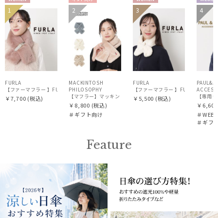
WOME
ギフト
WOME
WEB
1
2
3
4
WOME
ギフ
N
向け
N
定
WOM
N
向け
N
FURLA
MACKINTOSH
FURLA
PAUL&J
【ファーマフラー 】FURLA（フルラ）ベルト差し込みファーティペット アーチロゴ フェイ
PHILOSOPHY
ACCESS
【マフラー】マッキントッシュ フィロソフィー (MACKINTOSH P
【専用ラッ
￥7,700
(税込)
￥5,500
(税込)
￥8,800
(税込)
￥6,600
＃ギフト向け
＃WEB
＃ギフ
Feature