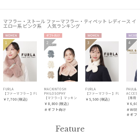
販売状況
マフラー・ストール ファーマフラー・ティペット レディース イ
入荷状況
エロー系 ピンク系 人気ランキング
WOME
ギフト
WOME
WEB
1
2
3
4
WOME
ギフ
N
向け
N
定
WOM
N
向け
N
FURLA
MACKINTOSH
FURLA
PAUL&J
【ファーマフラー 】FURLA（フルラ）ベルト差し込みファーティペット アーチロゴ フェイ
PHILOSOPHY
ACCESS
【マフラー】マッキントッシュ フィロソフィー (MACKINTOSH P
【専用ラッ
￥7,700
(税込)
￥5,500
(税込)
￥8,800
(税込)
￥6,600
＃ギフト向け
＃WEB
＃ギフ
Feature