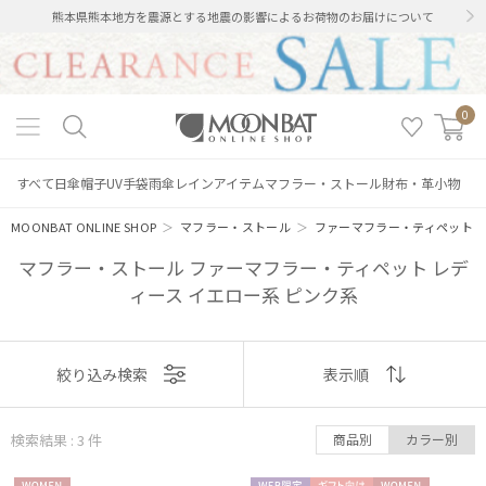
熊本県熊本地方を震源とする地震の影響によるお荷物のお届けについて
0
すべて
日傘
帽子
UV手袋
雨傘
レインアイテム
マフラー・ストール
財布・革小物
MOONBAT ONLINE SHOP
＞
マフラー・ストール
＞
ファーマフラー・ティペット
マフラー・ストール ファーマフラー・ティペット レデ
ィース イエロー系 ピンク系
表示
絞り込み検索
表示順
順
絞り込み
検索結果 : 3
件
商品別
カラー別
おすすめ