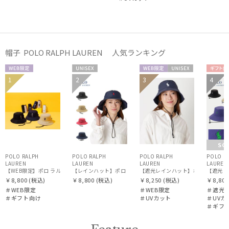
ポールアンドジョー アクセソワ
POLO RALPH LAUREN
ポロ ラルフ ローレン
帽子 POLO RALPH LAUREN 人気ランキング
SWASH LONDON
スウォッシュロンドン
WEB限
UNISE
WEB限
UNISE
ギフ
1
2
3
4
ギフト
UNIS
定
X
定
X
向け
UNISE
向け
X
傘機能
X
帽子
SO
POLO RALPH
POLO RALPH
POLO RALPH
POLO R
その他
LAUREN
LAUREN
LAUREN
LAUREN
【WEB限定】ポロ ラルフ ローレン（POLO RALPH LAUREN）遮光レインハット ポロベア
【レインハット】ポロ ラルフ ローレン（POLO RALPH LAU
【遮光レイ
￥8,800
(税込)
￥8,800
(税込)
￥8,250
(税込)
￥8,800
＃WEB限定
＃WEB限定
＃遮光1
カラー
＃ギフト向け
＃UVカット
＃UVカ
＃ギフ
価格・割引率