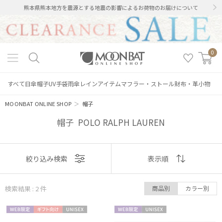
熊本県熊本地方を震源とする地震の影響によるお荷物のお届けについて
0
すべて
日傘
帽子
UV手袋
雨傘
レインアイテム
マフラー・ストール
財布・革小物
MOONBAT ONLINE SHOP
＞
帽子
帽子 POLO RALPH LAUREN
表示
絞り込み検索
表示順
順
絞り込み
検索結果 : 2
件
商品別
カラー別
おすすめ
WEB限
ギフト
UNISE
WEB限
UNISE
新着