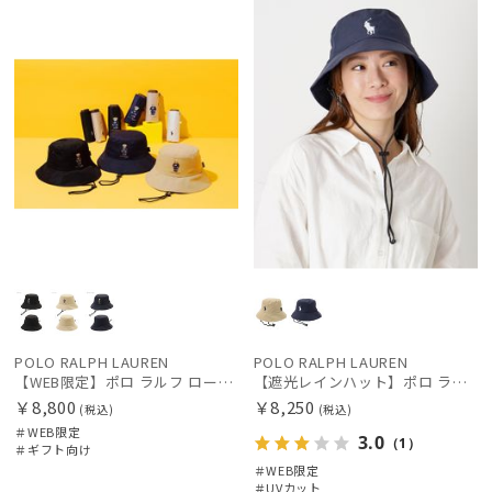
定
向け
X
定
X
レディース
メンズ
キッズ
価格の高い
順
カテゴリー
価格の低い
順
ブランド
人気順
estaa
売上点数順
エスタ
お気に入り
FURLA
順
フルラ
LANVIN en Bleu
POLO RALPH LAUREN
POLO RALPH LAUREN
ランバン オン ブルー
【WEB限定】ポロ ラルフ ローレン（POLO RALPH LAUREN）遮光レインハット ポロベア
【遮光レインハット】ポロ ラルフ ローレン (POLO RALPH LAUREN) ワンポイントPP刺繍 レインハット
￥8,800
￥8,250
miel
(税込)
(税込)
＃WEB限定
ミエル
3.0
（1）
＃ギフト向け
＃WEB限定
PAUL&JOE ACCESSOIRES
＃UVカット