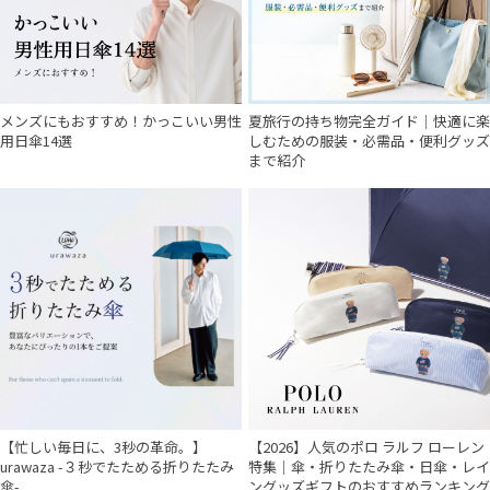
メンズにもおすすめ！かっこいい男性
夏旅行の持ち物完全ガイド｜快適に楽
用日傘14選
しむための服装・必需品・便利グッズ
まで紹介
【忙しい毎日に、3秒の革命。】
【2026】人気のポロ ラルフ ローレン
urawaza -３秒でたためる折りたたみ
特集｜傘・折りたたみ傘・日傘・レイ
傘-
ングッズギフトのおすすめランキング