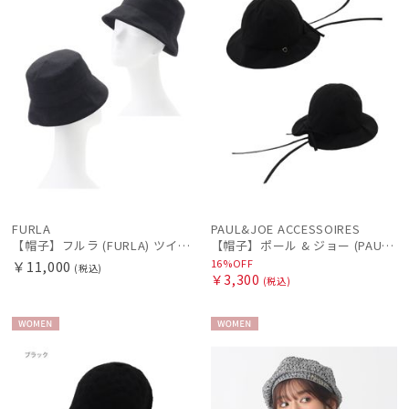
帽子
手袋・アームカバー
その他
カラー
FURLA
PAUL&JOE ACCESSOIRES
【帽子】フルラ (FURLA) ツイードダウン ワンポイントロゴ UV 洗える
【帽子】ポール & ジョー (PAUL & JOE ACCESSOIRES) チューリップハット リボン
16%OFF
￥11,000
(税込)
￥3,300
(税込)
WOME
WOME
N
N
価格・割引率