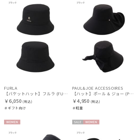
向け
N
N
価格の高い
絞り込み
順
価格の低い
順
人気順
レディース
メンズ
キッズ
売上点数順
カテゴリー
お気に入り
順
FURLA
PAUL&JOE ACCESSOIRES
ブランド
【バケットハット】フルラ (FURLA) ロゴ刺繍 リバーシブルバケットハット
【ハット】ポール & ジョー (PAUL & JOE ACCESSOIRES) 広つばリボンハット
￥6,050
￥4,950
(税込)
(税込)
傘機能
＃ギフト向け
＃軽量
マフラー・ストール・スカーフ
WOME
セー
WOME
N
ル
N