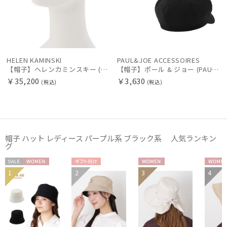
HELEN KAMINSKI
PAUL&JOE ACCESSOIRES
【帽子】ヘレンカミンスキー (HELEN KAMINSKI) Medea
【帽子】ポール & ジョー (PAUL & JOE ACCESSOIRES) ロゴプレート 無地 キャスケット 【公式ムーンバット】 レディース
￥35,200
￥3,630
(税込)
(税込)
帽子 ハット レディース パープル系 ブラック系 人気ランキン
グ
セー
WOME
ギフト
WOME
WOM
1
2
3
4
WOME
ル
N
向け
N
N
N