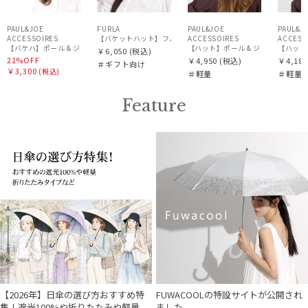
PAUL&JOE
FURLA
PAUL&JOE
PAUL&J
ACCESSOIRES
【バケットハット】フルラ (FURLA) ロゴ刺繍 リバーシブルバ
ACCESSOIRES
ACCESS
【バケハ】ポール & ジョー (PAUL & JOE ACCESSOIRES) レースバケハ
【ハット】ポール & ジョー (PAUL &
【ハット】
￥6,050
(税込)
21%OFF
￥4,950
(税込)
￥4,180
＃ギフト向け
￥3,300
(税込)
＃軽量
＃軽量
Feature
【2026年】日傘の選び方おすすめ特
FUWACOOLの特設サイトが公開され
集！遮光100%や折りたたみや軽量
ました。