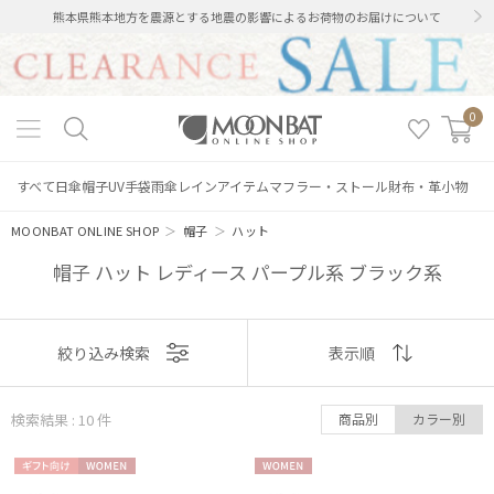
熊本県熊本地方を震源とする地震の影響によるお荷物のお届けについて
0
すべて
日傘
帽子
UV手袋
雨傘
レインアイテム
マフラー・ストール
財布・革小物
MOONBAT ONLINE SHOP
＞
帽子
＞
ハット
帽子 ハット レディース パープル系 ブラック系
表示
絞り込み検索
表示順
順
検索結果 : 10
件
商品別
カラー別
おすすめ
ギフト
WOME
WOME
新着