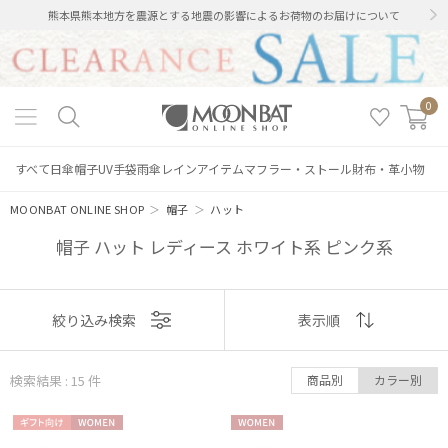
熊本県熊本地方を震源とする地震の影響によるお荷物のお届けについて
0
すべて
日傘
帽子
UV手袋
雨傘
レインアイテム
マフラー・ストール
財布・革小物
MOONBAT ONLINE SHOP
＞
帽子
＞
ハット
帽子 ハット レディース ホワイト系 ピンク系
表示
絞り込み検索
表示順
順
検索結果 : 15
件
商品別
カラー別
おすすめ
ギフト
WOME
WOME
新着