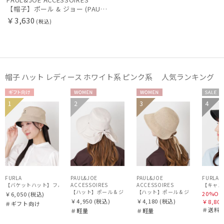
【帽子】ポール & ジョー (PAUL & JOE ACCESSOIRES) ロゴプレート 無地 キャスケット 【公式ムーンバット】 レディース
￥3,630
(税込)
帽子 ハット レディース ホワイト系 ピンク系 人気ランキング
ギフト
WOME
WOME
セー
1
2
3
4
WOME
WOM
向け
N
N
ル
N
N
FURLA
PAUL&JOE
PAUL&JOE
FURLA
【バケットハット】フルラ (FURLA) ロゴ刺繍 リバーシブルバケットハット
ACCESSOIRES
ACCESSOIRES
【キャスケ
【ハット】ポール & ジョー (PAUL & JOE ACCESSOIRES) 
【ハット】ポール & ジョー (PAUL &
20%OF
￥6,050
(税込)
￥4,950
(税込)
￥4,180
(税込)
￥8,800
＃ギフト向け
＃送料
＃軽量
＃軽量