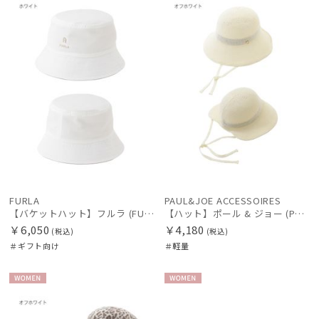
向け
N
N
価格の高い
順
価格の低い
順
人気順
絞り込み
売上点数順
お気に入り
順
FURLA
PAUL&JOE ACCESSOIRES
レディース
メンズ
キッズ
【バケットハット】フルラ (FURLA) ロゴ刺繍 リバーシブルバケットハット
【ハット】ポール & ジョー (PAUL & JOE ACCESSOIRES) サーモリボンハット
￥6,050
￥4,180
(税込)
(税込)
カテゴリー
＃ギフト向け
＃軽量
ブランド
WOME
WOME
N
N