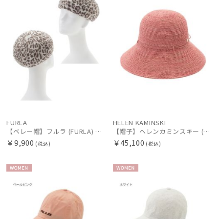
傘機能
マフラー・ストール・スカーフ
帽子
手袋・アームカバー
FURLA
HELEN KAMINSKI
その他
【ベレー帽】フルラ (FURLA) バスクレオパードベレー ワンポイントチャーム
【帽子】ヘレンカミンスキー (HELEN KAMINSKI) ラフィアハット プロヴァンス Provence 10 【公式ムーンバット】
￥9,900
￥45,100
(税込)
(税込)
カラー
WOME
WOME
N
N