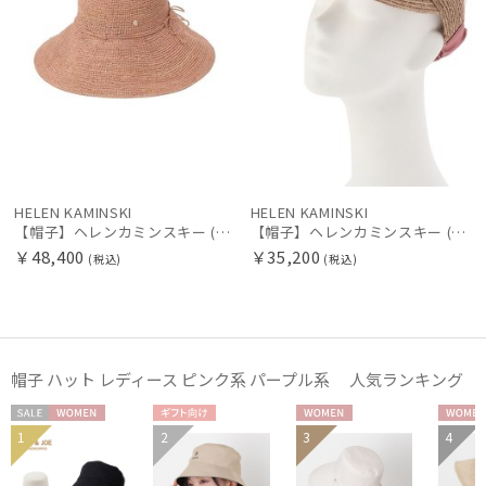
HELEN KAMINSKI
HELEN KAMINSKI
【帽子】ヘレンカミンスキー (HELEN KAMINSKI) ラフィアハット プロヴァンス Provence 12 【公式ムーンバット】
【帽子】ヘレンカミンスキー (HELEN KAMINSKI) Medea
￥48,400
￥35,200
(税込)
(税込)
帽子 ハット レディース ピンク系 パープル系 人気ランキング
セー
WOME
ギフト
WOME
WOM
1
2
3
4
WOME
ル
N
向け
N
N
N