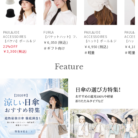
PAUL&JOE
FURLA
PAUL&JOE
PAUL&J
ACCESSOIRES
【バケットハット】フルラ (FURLA) ロゴ刺繍 リバーシブルバ
ACCESSOIRES
ACCESS
【バケハ】ポール & ジョー (PAUL & JOE ACCESSOIRES) レースバケハ
【ハット】ポール & ジョー (PAUL &
【ハット】
￥6,050
(税込)
21%OFF
￥4,950
(税込)
￥4,180
＃ギフト向け
￥3,300
(税込)
＃軽量
＃軽量
Feature