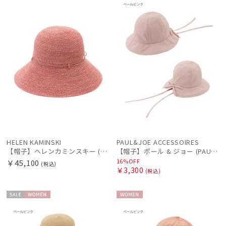
N
ル
N
価格の高い
順
価格の低い
順
レディース
メンズ
キッズ
人気順
カテゴリー
売上点数順
お気に入り
ブランド
順
HELEN KAMINSKI
PAUL&JOE ACCESSOIRES
【帽子】ヘレンカミンスキー (HELEN KAMINSKI) ラフィアハット プロヴァンス Provence 10 【公式ムーンバット】
【帽子】ポール & ジョー (PAUL & JOE ACCESSOIRES) チューリップハット リボン
傘機能
16%OFF
￥45,100
(税込)
￥3,300
(税込)
マフラー・ストール・スカーフ
セー
WOME
WOME
ル
N
N
帽子