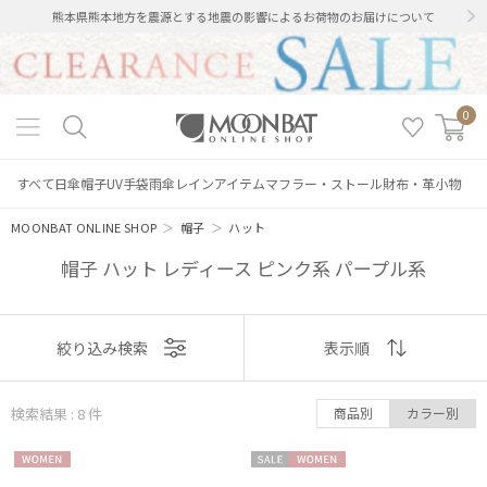
熊本県熊本地方を震源とする地震の影響によるお荷物のお届けについて
0
すべて
日傘
帽子
UV手袋
雨傘
レインアイテム
マフラー・ストール
財布・革小物
MOONBAT ONLINE SHOP
＞
帽子
＞
ハット
帽子 ハット レディース ピンク系 パープル系
表示
絞り込み検索
表示順
順
検索結果 : 8
件
商品別
カラー別
おすすめ
WOME
セー
WOME
新着
絞り込み