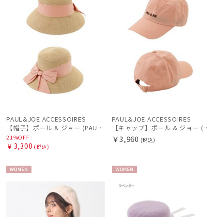
手袋・アームカバー
その他
カラー
PAUL&JOE ACCESSOIRES
PAUL&JOE ACCESSOIRES
【帽子】ポール & ジョー (PAUL & JOE ACCESSOIRES) リボン巻きハット 広つば
【キャップ】ポール & ジョー (PAUL & JOE ACCESSOIRES) キャップ ロゴ刺繍
21%OFF
￥3,960
(税込)
￥3,300
(税込)
WOME
WOME
N
N
価格・割引率