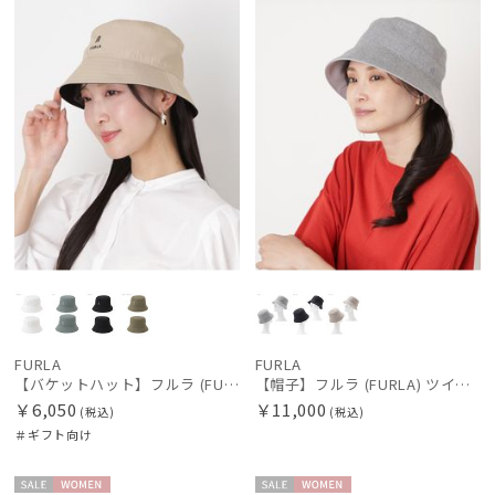
向け
N
N
価格の高い
順
価格の低い
順
絞り込み
人気順
売上点数順
お気に入り
レディース
メンズ
キッズ
順
カテゴリー
FURLA
FURLA
【バケットハット】フルラ (FURLA) ロゴ刺繍 リバーシブルバケットハット
【帽子】フルラ (FURLA) ツイードダウン ワンポイントロゴ UV 洗える
ブランド
￥6,050
￥11,000
(税込)
(税込)
＃ギフト向け
傘機能