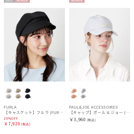
セー
WOME
WOME
ル
N
N
価格・割引率
在庫表示
販売状況
入荷状況
FURLA
PAUL&JOE ACCESSOIRES
【キャスケット】フルラ (FURLA) ロゴチャーム
【キャップ】ポール & ジョー (PAUL & JOE ACCESSOIRES) キャップ ロゴ刺繍
20%OFF
￥3,960
(税込)
￥7,920
(税込)