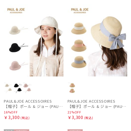
セー
WOME
セー
WOME
ル
N
ル
N
マフラー・ストール・スカーフ
帽子
手袋・アームカバー
その他
カラー
PAUL&JOE ACCESSOIRES
PAUL&JOE ACCESSOIRES
【帽子】ポール & ジョー (PAUL & JOE ACCESSOIRES) チューリップハット リボン
【帽子】ポール & ジョー (PAUL & JOE ACCESSOIRES) リボン巻きハット 広つば
16%OFF
21%OFF
￥3,300
￥3,300
(税込)
(税込)