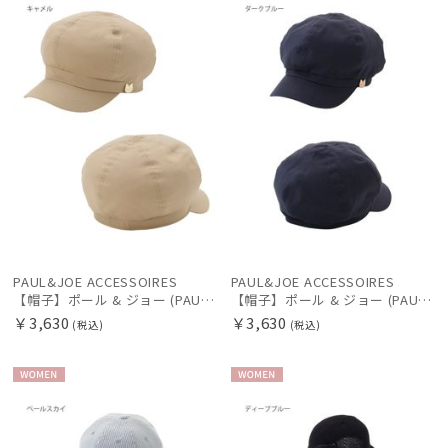
N
N
価格の高い
順
価格の低い
順
人気順
売上点数順
お気に入り
順
絞り込み
PAUL&JOE ACCESSOIRES
PAUL&JOE ACCESSOIRES
【帽子】ポール & ジョー (PAUL & JOE ACCESSOIRES) ロゴプレート 無地 キャスケット 【公式ムーンバット】 レディース
【帽子】ポール & ジョー (PAUL & JOE ACCESSOIRES) ロゴプレート 無地 キャスケット 【公式ムーンバット】 レディース
￥3,630
￥3,630
(税込)
(税込)
WOME
WOME
レディース
メンズ
キッズ
N
N