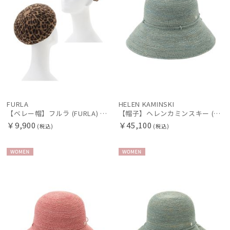
カラー
FURLA
HELEN KAMINSKI
【ベレー帽】フルラ (FURLA) バスクレオパードベレー ワンポイントチャーム
【帽子】ヘレンカミンスキー (HELEN KAMINSKI) ラフィアハット プロヴァンス Provence 10 【公式ムーンバット】
価格・割引率
￥9,900
￥45,100
(税込)
(税込)
在庫表示
WOME
WOME
N
N
販売状況
入荷状況