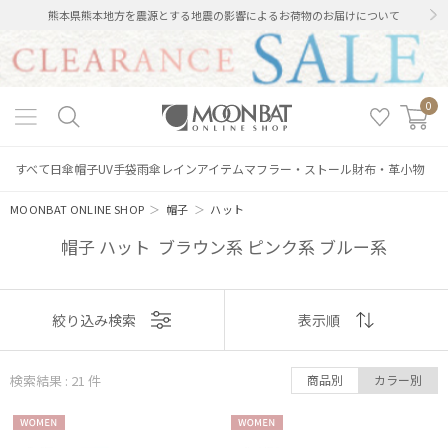
熊本県熊本地方を震源とする地震の影響によるお荷物のお届けについて
0
すべて
日傘
帽子
UV手袋
雨傘
レインアイテム
マフラー・ストール
財布・革小物
MOONBAT ONLINE SHOP
＞
帽子
＞
ハット
帽子 ハット ブラウン系 ピンク系 ブルー系
表示
絞り込み検索
表示順
順
検索結果 : 21
件
商品別
カラー別
おすすめ
WOME
WOME
新着