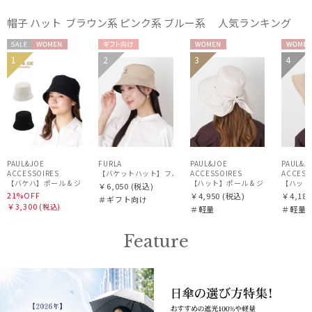
帽子 ハット ブラウン系 ピンク系 ブルー系 人気ランキング
セー
WOME
ギフト
WOME
WOM
1
2
3
4
WOME
ル
N
向け
N
N
N
PAUL&JOE
FURLA
PAUL&JOE
PAUL&J
ACCESSOIRES
【バケットハット】フルラ (FURLA) ロゴ刺繍 リバーシブルバ
ACCESSOIRES
ACCESS
【バケハ】ポール & ジョー (PAUL & JOE ACCESSOIRES) レースバケハ
【ハット】ポール & ジョー (PAUL &
【ハット】
￥6,050
(税込)
21%OFF
￥4,950
(税込)
￥4,180
＃ギフト向け
￥3,300
(税込)
＃軽量
＃軽量
Feature