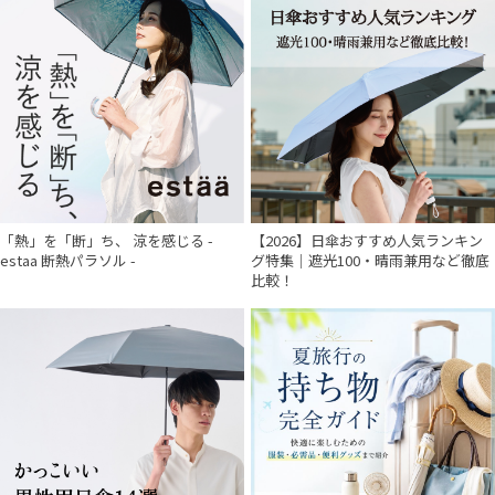
「熱」を「断」ち、 涼を感じる -
【2026】日傘おすすめ人気ランキン
estaa 断熱パラソル -
グ特集｜遮光100・晴雨兼用など徹底
比較！