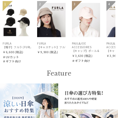
ギフト
WOME
ギフト
WOM
1
2
3
4
WOME
WOME
向け
N
向け
N
N
N
FURLA
FURLA
PAUL&JOE
PAUL&J
【帽子】フルラ (FURLA) スカーフキャップ ロゴ刺繍
ACCESSOIRES
【キャスケット】フルラ (FURLA) ツイードキャスケット 
ACCESS
【キャップ】ポール & ジョー (PAUL &
【キャップ
￥6,600
(税込)
￥9,900
(税込)
￥3,630
(税込)
￥3,960
＃UVカット
＃ギフト向け
＃ギフト向け
Feature