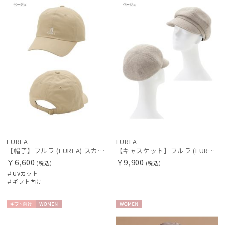
絞り込み
向け
N
N
価格の高い
順
価格の低い
順
レディース
メンズ
キッズ
人気順
カテゴリー
売上点数順
お気に入り
ブランド
順
FURLA
FURLA
【帽子】フルラ (FURLA) スカーフキャップ ロゴ刺繍
【キャスケット】フルラ (FURLA) ツイードキャスケット UV 洗える
傘機能
￥6,600
￥9,900
(税込)
(税込)
＃UVカット
＃ギフト向け
マフラー・ストール・スカーフ
ギフト
WOME
WOME
帽子
向け
N
N