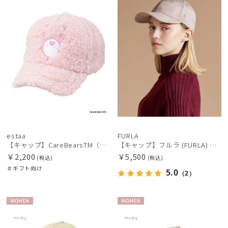
手袋・アームカバー
その他
カラー
estaa
FURLA
【キャップ】CareBearsTM（ケアベアTM） ボア
【キャップ】フルラ (FURLA) スエードキャップ FURLA刺繍 UV
￥2,200
￥5,500
(税込)
(税込)
＃ギフト向け
5.0
（2）
価格・割引率
WOME
WOME
N
N