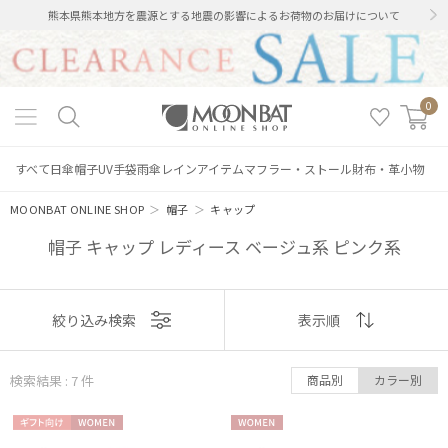
熊本県熊本地方を震源とする地震の影響によるお荷物のお届けについて
0
すべて
日傘
帽子
UV手袋
雨傘
レインアイテム
マフラー・ストール
財布・革小物
MOONBAT ONLINE SHOP
＞
帽子
＞
キャップ
帽子 キャップ レディース ベージュ系 ピンク系
表示
絞り込み検索
表示順
順
検索結果 : 7
件
商品別
カラー別
おすすめ
ギフト
WOME
WOME
新着