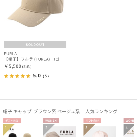
SOLDOUT
FURLA
【帽子】フルラ (FURLA) ロゴ刺繍キャップ UV , ウォッシャブル , FURLA刺繍 キャップ 【公式ムーンバット】 レディース UV ウォッシャブル 小つば プレゼント ギフト
￥5,500
(税込)
5.0
（5）
帽子 キャップ ブラウン系 ベージュ系 人気ランキング
ギフト
WOME
ギフト
WOM
1
2
3
4
WOME
WOME
向け
N
向け
N
N
N