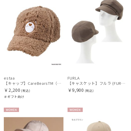
帽子
手袋・アームカバー
その他
カラー
estaa
FURLA
【キャップ】CareBearsTM（ケアベアTM） ボア
【キャスケット】フルラ (FURLA) ロゴ刺繍キャスケット UV 洗える
￥2,200
￥9,900
(税込)
(税込)
＃ギフト向け
WOME
WOME
N
N