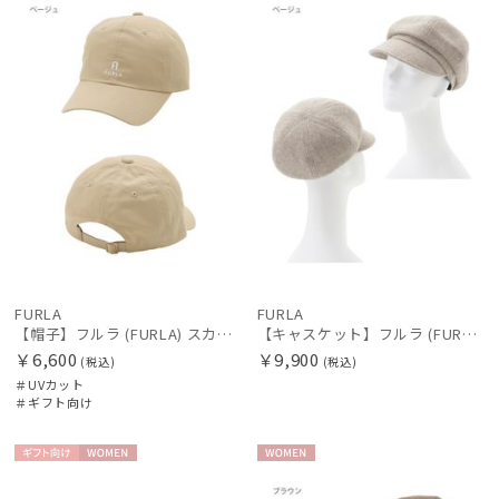
向け
N
N
価格の高い
絞り込み
順
価格の低い
順
人気順
レディース
メンズ
キッズ
売上点数順
カテゴリー
お気に入り
順
FURLA
FURLA
ブランド
【帽子】フルラ (FURLA) スカーフキャップ ロゴ刺繍
【キャスケット】フルラ (FURLA) ツイードキャスケット UV 洗える
￥6,600
￥9,900
(税込)
(税込)
＃UVカット
傘機能
＃ギフト向け
マフラー・ストール・スカーフ
ギフト
WOME
WOME
向け
N
N