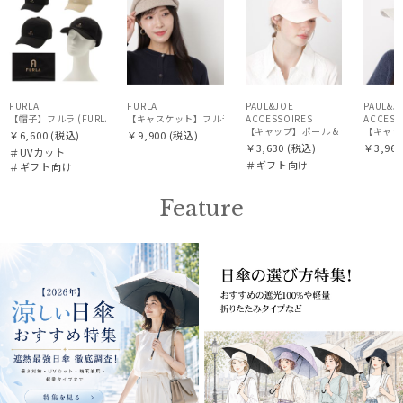
FURLA
FURLA
PAUL&JOE
PAUL&J
【帽子】フルラ (FURLA) スカーフキャップ ロゴ刺繍
ACCESSOIRES
【キャスケット】フルラ (FURLA) ツイードキャスケット 
ACCESS
【キャップ】ポール & ジョー (PAUL &
【キャップ
￥6,600
(税込)
￥9,900
(税込)
￥3,630
(税込)
￥3,960
＃UVカット
＃ギフト向け
＃ギフト向け
Feature