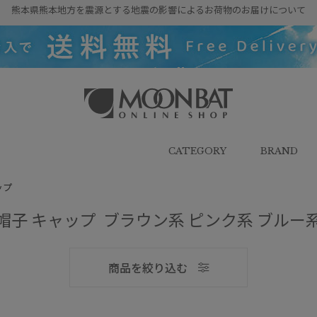
熊本県熊本地方を震源とする地震の影響によるお荷物のお届けについて
雨傘・日傘・マフラー・ストール・
帽子の通販｜MOONBAT ONLINE
SHOP（ムーンバットオンラインシ
CATEGORY
BRAND
ョップ）
ップ
帽子 キャップ ブラウン系 ピンク系 ブルー
メンズ
商品を絞り込む
ブランド