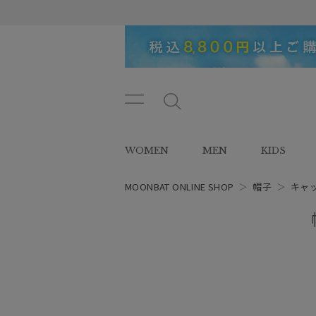
メニ
メ
ュー
ニ
ボタ
ュ
WOMEN
MEN
KIDS
ン
ー
ボ
タ
MOONBAT ONLINE SHOP
＞
帽子
＞
キャ
ン
レディース
スタイル