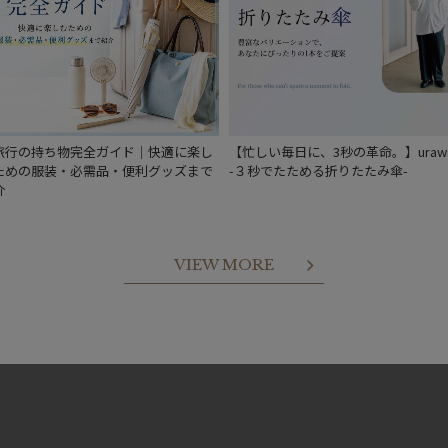
旅行の持ち物完全ガイド｜快適に楽し
【忙しい毎日に、3秒の革命。】urawa
ための服装・必需品・便利グッズまで
-３秒でたためる折りたたみ傘-
介
VIEW MORE