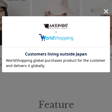
価格・割引率
価格 (円)
割引率 (%)
PAUL&JOE ACCESSOIRES
PAUL&JOE ACCESSOIR
刺繍
【キャスケット】フルラ (FURLA) ツイードキャスケット UV 洗える
【キャップ】ポール & ジョー (PAUL & JOE ACCESSOIRE
【キャップ】ポール & ジ
)
￥3,630
(税込)
￥3,960
(税込)
＃ギフト向け
在庫表示
在庫あり
Feature
販売状況