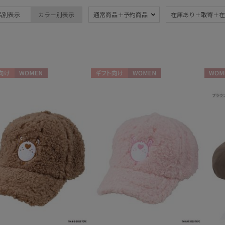
品別表示
カラー別表示
通常商品＋予約商品
在庫あり＋取寄＋在
ブランド
傘機能
BLUNT
晴雨兼用
遮
(382)
ブラント
一級遮光
UV
DAKS
(242)
(4
ダックス
向け
WOMEN
ギフト向け
WOMEN
WOME
耐風傘
ジャ
estaa
(34)
エスタ
暑さ対策
紫外
(318)
FLO(A)TUS
フロータス
親骨：～50cm
親骨
FURLA
55c
(358)
フルラ
Fuwacool®
親骨：61～
簡単
フワクール®
65cm
(1)
Gracy
グレイシー
3秒でたためる
ギフ
HANWAY
め
(19)
(2
ハンウェイ