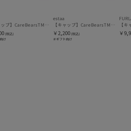
HELEN KAMINSKI
ヘレンカミンスキー
マフラー・ストール・スカーフ
HIROKO KOSHINO
estaa
FURL
ウォッシャブル
UV
ヒロコ コシノ
(1
【キャップ】CareBearsTM（ケアベアTM） ボア
【キャップ】CareBearsTM（ケアベアTM） ボア
(23)
LANVIN COLLECTION
00
￥2,200
￥9,9
(税込)
(税込)
ランバン コレクション
向け
＃ギフト向け
カシミヤ
シル
(24)
LANVIN en Bleu
ランバン オン ブルー
MACKINTOSH
帽子
PHILOSOPHY
マッキントッシュ フィロソフィー
ウォッシャブル
遮
MAGICAL TECH
(10)
マジカルテック
masu
紫外線対策
暑さ
(24)
マス
miel
ミエル
手袋・アームカバー
mila schon
ミラ・ショーン
紫外線対策
接触
(46)