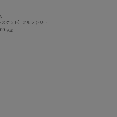
A
紫外線対策
0)
(2)
【キャスケット】フルラ (FURLA) ロゴ刺繍キャスケット UV 洗える
00
(税込)
ク
ウール
(128)
(14)
熱
遮光
(10)
(15)
対策
サイズ調整
(15)
(21)
冷感
ショート丈
(14)
(24)