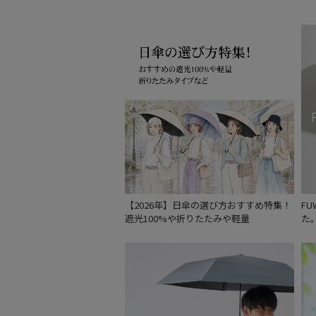
【2026年】日傘の選び方おすすめ特集！
F
遮光100%や折りたたみや軽量
た