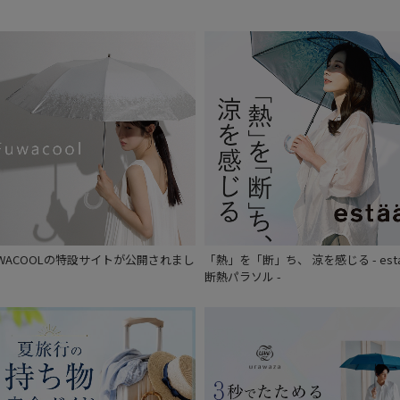
通常
入荷状況
予約
新着
UWACOOLの特設サイトが公開されまし
「熱」を「断」ち、 涼を感じる - est
。
断熱パラソル -