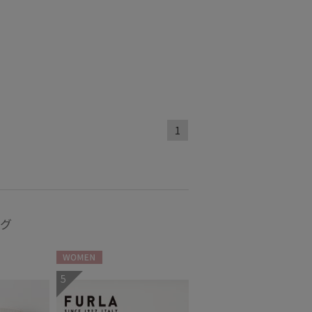
グ丈
5本指
(10)
(4)
し
UVカット
(38)
(46)
1
ィアで話題
日本製
(260)
ング
WOMEN
5