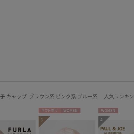
MIRACLE TECH
ミディアム丈
ロン
ミラクルテック
(12)
OTHER BRAND
アザーブランド
指切り
指無
(4)
PAUL&JOE ACCESSOIRES
ポールアンドジョー アクセソワ
POLO RALPH LAUREN
その他
ポロ ラルフ ローレン
SWASH LONDON
WEB限定
メデ
(31)
スウォッシュロンドン
(53)
urawaza
ウラワザ
ギフトにおすす
め
(425)
子 キャップ ブラウン系 ピンク系 ブルー系 人気ランキ
カラー
ギフト向け
WOMEN
WOMEN
3
4