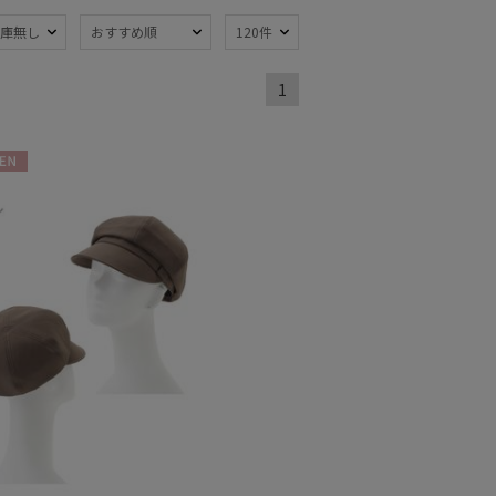
庫無し
おすすめ順
120件
熱
遮光
(260)
(192)
1
軽量
47)
(136)
N
ンプ式
超撥水
(25)
(6)
線対策
自動開閉傘
(340)
(22)
：51～
親骨：56～
m
60cm
(153)
(72)
開閉傘
メディアで話題
(90)
(1)
トにおすす
7)