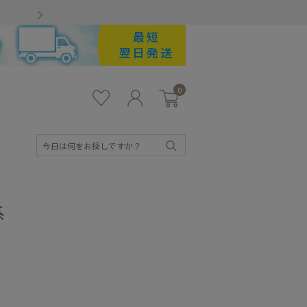
Gmailをお使いのお客様
0
お気
ロ
カー
に入
グ
ト
り
イ
ン
検
索
系
キッズ