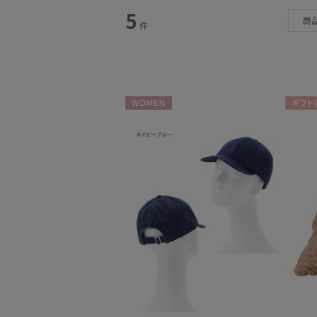
5
商
件
カテゴリー
雨傘
(224)
日傘
(411)
WOMEN
ギフト
レインアイテム
(81)
マフラー・ストール
(231)
帽子
(56)
手袋・アームカバー
(46)
その他
(18)