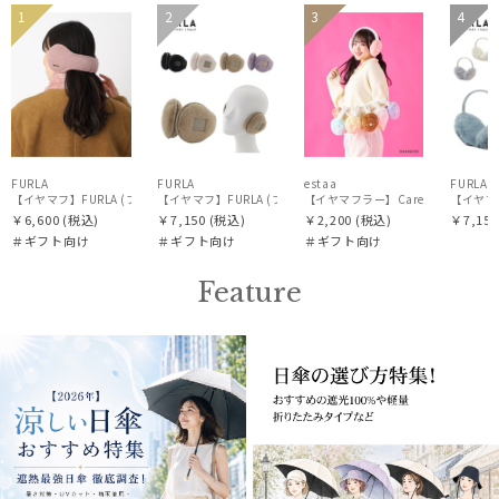
ギフト
ギフト
ギフト
WOM
1
2
3
4
WOME
WOME
WOME
向け
向け
向け
N
N
N
N
FURLA
FURLA
estaa
FURLA
【イヤマフ】FURLA (フルラ) コールテン×フェイクファー バックアームイヤマフ
【イヤマフ】FURLA (フルラ) フェイクファー バックアームイヤ
【イヤマフラー】CareBearsTM
￥6,600
(税込)
￥7,150
(税込)
￥2,200
(税込)
￥7,150
＃ギフト向け
＃ギフト向け
＃ギフト向け
Feature