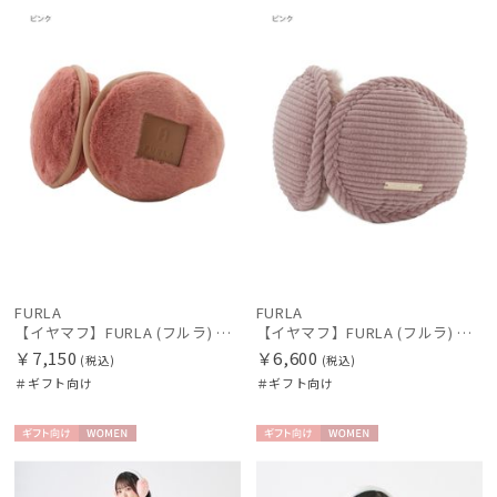
絞り込み
向け
N
向け
N
価格の高い
順
価格の低い
順
レディース
メンズ
キッズ
人気順
カテゴリー
売上点数順
お気に入り
ブランド
順
FURLA
FURLA
【イヤマフ】FURLA (フルラ) フェイクファー バックアームイヤマフ
【イヤマフ】FURLA (フルラ) コールテン×フェイクファー バックアームイヤマフ
傘機能
￥7,150
￥6,600
(税込)
(税込)
＃ギフト向け
＃ギフト向け
マフラー・ストール・スカーフ
ギフト
WOME
ギフト
WOME
向け
N
向け
N
帽子