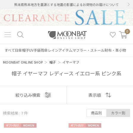
熊本県熊本地方を震源とする地震の影響によるお荷物のお届けについて
0
すべて
日傘
帽子
UV手袋
雨傘
レインアイテム
マフラー・ストール
財布・革小物
MOONBAT ONLINE SHOP
＞
帽子
＞
イヤーマフ
帽子 イヤーマフ レディース イエロー系 ピンク系
表示
絞り込み検索
表示順
順
検索結果 : 7
件
商品別
カラー別
おすすめ
ギフト
WOME
ギフト
WOME
新着