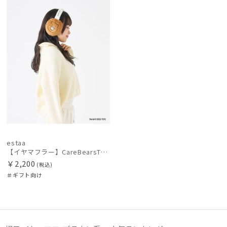
向け
N
価格の高い
順
カテゴリー
価格の低い
順
ブランド
人気順
傘機能
売上点数順
お気に入り
マフラー・ストール・スカーフ
順
estaa
【イヤマフラー】CareBearsTM（ケアベアTM） フェイクファー
帽子
￥2,200
(税込)
＃ギフト向け
その他
カラー