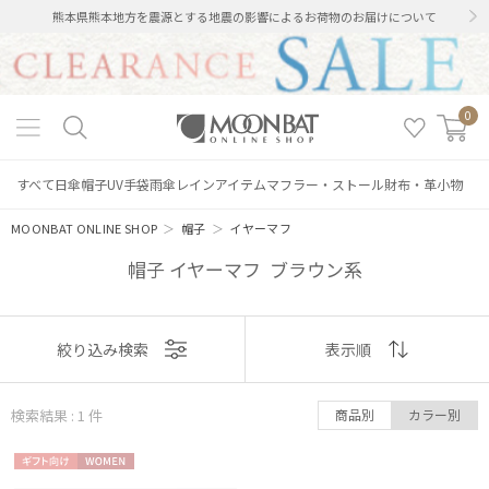
熊本県熊本地方を震源とする地震の影響によるお荷物のお届けについて
0
すべて
日傘
帽子
UV手袋
雨傘
レインアイテム
マフラー・ストール
財布・革小物
MOONBAT ONLINE SHOP
＞
帽子
＞
イヤーマフ
帽子 イヤーマフ ブラウン系
表示
絞り込み検索
表示順
絞り込み
順
検索結果 : 1
件
商品別
カラー別
おすすめ
ギフト
WOME
新着
レディース
メンズ
キッズ