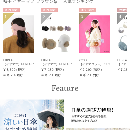
帽子 イヤーマフ ブラウン系 人気ランキング
ギフト
ギフト
ギフト
WOM
1
2
3
4
WOME
WOME
WOME
向け
向け
向け
N
N
N
N
FURLA
FURLA
estaa
FURLA
価格・割引率
【イヤマフ】FURLA (フルラ) コールテン×フェイクファー バックアームイヤマフ
【イヤマフ】FURLA (フルラ) フェイクファー バックアームイヤ
【イヤマフラー】CareBearsTM
￥6,600
(税込)
￥7,150
(税込)
￥2,200
(税込)
￥7,150
＃ギフト向け
＃ギフト向け
＃ギフト向け
在庫表示
Feature
販売状況
入荷状況