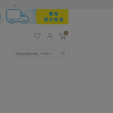
Gmailをお使いのお客様
0
お気
ロ
カー
に入
グ
ト
り
イ
ン
検
索
キッズ