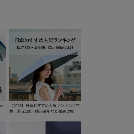
～
～
セール
aa
【2026】日傘おすすめ人気ランキング特
集｜遮光100・晴雨兼用など徹底比較！
もうすぐ
再入荷