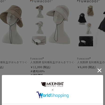
その他
ポロ ラルフ ローレン
SWASH LONDON
WEB限定
メデ
(5)
スウォッシュロンドン
(16)
urawaza
ギフトにおすす
ウラワザ
め
(106)
カラー
Fuwacool®
Fuwacool®
帽子【遮光100％帽子】フワクール® (Fuwacool®) 別売り3点セット
新先生がほんきでつくったUVカット100％帽子【遮光100％帽子】フワクール® (Fuwac
人気医師 友利新先生がほんきでつくったUVカット100％帽子【遮
人気医師 友利新先生のお
込)
￥11,000
(税込)
￥6,600
(税込)
＃遮光100%
＃送料無料
＃UVカット
＃ギフト向け
価格・割引率
価格 (円)