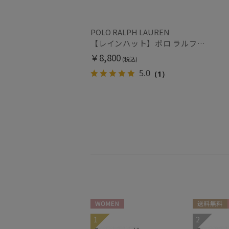
POLO RALPH LAUREN
【レインハット】ポロ ラルフ ローレン（POLO RALPH LAUREN）遮光ハット ポロポニー刺繍
￥8,800
(税込)
5.0
（1）
WOMEN
送料無料
1
2
WOMEN