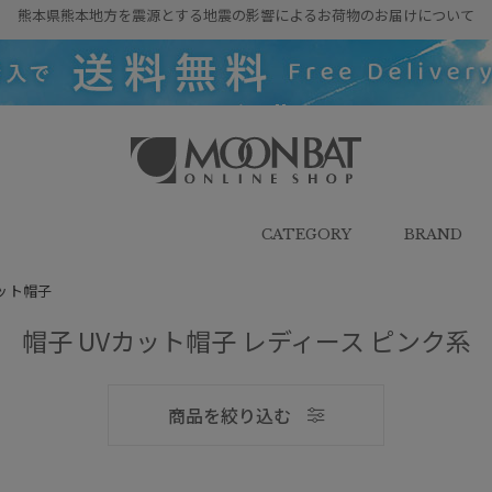
熊本県熊本地方を震源とする地震の影響によるお荷物のお届けについて
雨傘・日傘・マフラー・ストール・
帽子の通販｜MOONBAT ONLINE
SHOP（ムーンバットオンラインシ
CATEGORY
BRAND
ョップ）
ット帽子
帽子 UVカット帽子 レディース ピンク系
メンズ
商品を絞り込む
ブランド