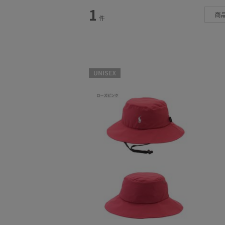
1
カテゴリー
商
件
雨傘
(51)
日傘
(64)
レインアイテム
(18)
UNISEX
マフラー・ストール
(65)
帽子
(14)
手袋・アームカバー
(19)
その他
(6)
財布・革小物
(1)