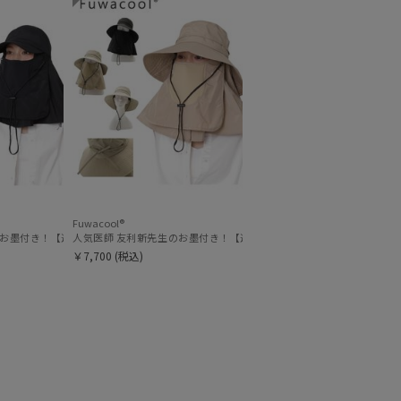
ィアで話題
日本製
(78)
Fuwacool®
ool®) リボンクロッシェ
光100％帽子】フワクール® (Fuwacool®) ジョッキーサンバイザー
墨付き！【遮光100％帽子】フワクール® (Fuwacool®) 日差しを完全遮断ガードキャッ
人気医師 友利新先生のお墨付き！【遮光100％帽子】フワクール® (Fuwa
￥7,700
(税込)