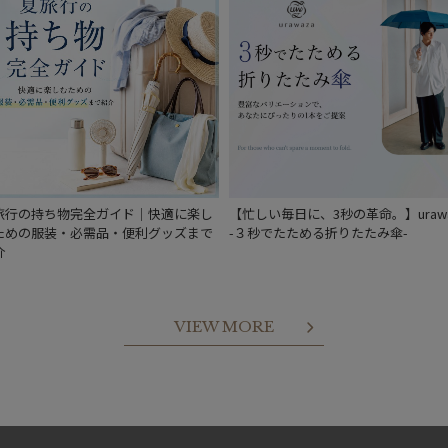
旅行の持ち物完全ガイド｜快適に楽し
【忙しい毎日に、3秒の革命。】urawa
ための服装・必需品・便利グッズまで
-３秒でたためる折りたたみ傘-
介
VIEW MORE