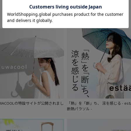
Feature
割引率 (%)
在庫表示
在庫あり
販売状況
通常
入荷状況
UWACOOLの特設サイトが公開されまし
「熱」を「断」ち、 涼を感じる - est
。
断熱パラソル -
予約
新着