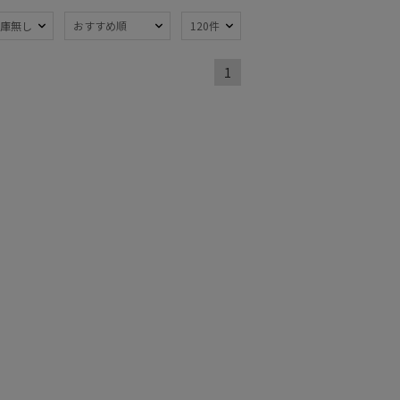
庫無し
おすすめ順
120件
熱
遮光
(47)
(34)
1
軽量
0)
(32)
ンプ式
超撥水
(8)
(3)
線対策
自動開閉傘
(49)
(7)
：51～
親骨：56～
m
60cm
(23)
(18)
でたためる
ギフトにおすす
め
(2)
カシミヤ
)
(2)