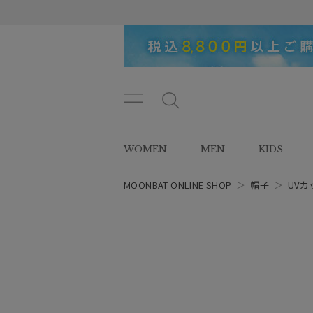
メニ
メ
ュー
ニ
ボタ
ュ
WOMEN
MEN
KIDS
ン
ー
ボ
タ
MOONBAT ONLINE SHOP
＞
帽子
＞
UVカ
ン
レディース
スタイル