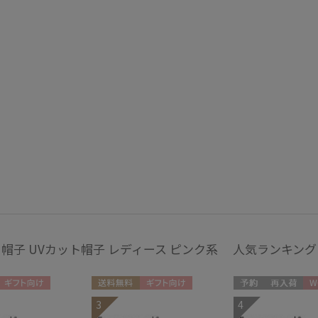
ランバン コレクション
(6)
LANVIN en Bleu
シルク
ウー
ランバン オン ブルー
(42)
MACKINTOSH
PHILOSOPHY
マッキントッシュ フィロソフィー
帽子
MAGICAL TECH
紫外線対策
サイ
(1)
マジカルテック
masu
マス
手袋・アームカバー
mila schon
ミラ・ショーン
紫外線対策
接触
(19)
MIRACLE TECH
ミラクルテック
ミディアム丈
ロン
(5)
帽子 UVカット帽子 レディース ピンク系 人気ランキング
OTHER BRAND
アザーブランド
指切り
指無
(2)
PAUL&JOE ACCESSOIRES
ポールアンドジョー アクセソワ
ギフト向け
送料無料
ギフト向け
予約
再入荷
WO
3
4
WOMEN
POLO RALPH LAUREN