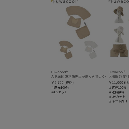
Fuwacool®
Fuwacool®
人気医師 友利新先生がほんきでつくったUVカット100％
人気医師 友利
￥2,750
(税込)
￥11,000
(税
＃遮光100%
＃遮光100%
＃UVカット
＃送料無料
＃UVカット
＃ギフト向け