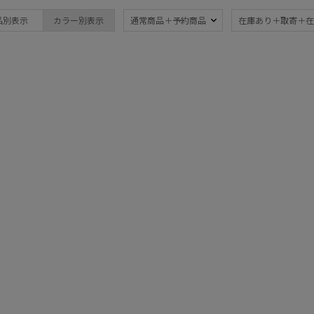
ブランド
傘機能
品別表示
カラー別表示
通常商品＋予約商品
在庫あり＋取寄＋在
BLUNT
晴雨兼用
遮
(63)
ブラント
一級遮光
UV
DAKS
(37)
(9
ダックス
耐風傘
ジャ
estaa
(11)
エスタ
暑さ対策
紫外
(50)
FLO(A)TUS
フロータス
親骨：～50cm
親骨
FURLA
55c
(63)
フルラ
Fuwacool®
簡単開閉傘
3秒
(14)
フワクール®
(6)
HANWAY
ハンウェイ
HELEN KAMINSKI
マフラー・ストール・スカーフ
ヘレンカミンスキー
LANVIN COLLECTION
ウォッシャブル
UV
(2