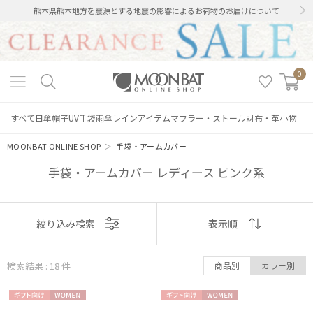
熊本県熊本地方を震源とする地震の影響によるお荷物のお届けについて
0
すべて
日傘
帽子
UV手袋
雨傘
レインアイテム
マフラー・ストール
財布・革小物
MOONBAT ONLINE SHOP
＞
手袋・アームカバー
手袋・アームカバー レディース ピンク系
表示
絞り込み検索
表示順
順
検索結果 : 18
件
商品別
カラー別
おすすめ
ギフト
WOME
ギフト
WOME
新着