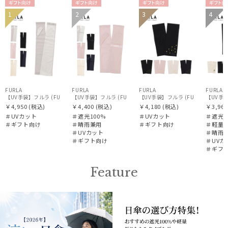
ギフト
ギフト
ギフト
ギフ
1
2
3
4
WOME
WOME
WOME
WOM
向け
向け
向け
向け
N
N
N
N
FURLA
FURLA
FURLA
FURLA
【UV手袋】フルラ (FURLA) ロング ＵＶ手袋 リボン 指無し
【UV手袋】フルラ (FURLA) ミディアム ＵＶ手袋 リボン 指無
【UV手袋】フルラ (FURLA) ショ
【UV手袋
￥4,950
(税込)
￥4,400
(税込)
￥4,180
(税込)
￥3,960
＃UVカット
＃遮光100%
＃UVカット
＃遮光1
＃ギフト向け
＃晴雨兼用
＃ギフト向け
＃軽量
＃UVカット
＃晴雨
＃ギフト向け
＃UVカ
＃ギフ
Feature