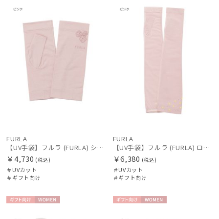
向け
N
向け
N
FURLA
FURLA
【UV手袋】フルラ (FURLA) ショート ＵＶ手袋 シアーフラワー 指無し 接触冷感
【UV手袋】フルラ (FURLA) ロング ＵＶ手袋 ミモザ 指無し 接触冷感
￥4,730
￥6,380
(税込)
(税込)
＃UVカット
＃UVカット
＃ギフト向け
＃ギフト向け
ギフト
WOME
ギフト
WOME
向け
N
向け
N