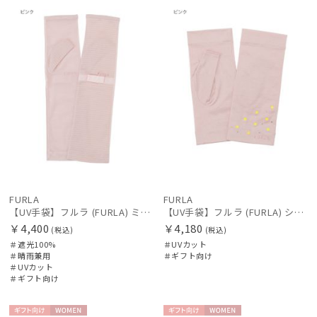
向け
N
向け
N
価格の高い
順
価格の低い
順
人気順
売上点数順
お気に入り
絞り込み
順
FURLA
FURLA
【UV手袋】フルラ (FURLA) ミディアム ＵＶ手袋 リボン 指無し
【UV手袋】フルラ (FURLA) ショート ＵＶ手袋 ミモザ 指無し 接触冷感
￥4,400
￥4,180
(税込)
(税込)
＃遮光100%
＃UVカット
レディース
メンズ
キッズ
＃晴雨兼用
＃ギフト向け
＃UVカット
＃ギフト向け
カテゴリー