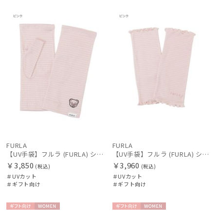
ギフト
WOME
ギフト
WOME
向け
N
向け
N
ブランド
傘機能
マフラー・ストール・スカーフ
帽子
手袋・アームカバー
FURLA
FURLA
【UV手袋】フルラ (FURLA) ショート ＵＶ手袋 ベア 指無し
【UV手袋】フルラ (FURLA) ショート ＵＶ手袋 フリル 指無し
￥3,850
￥3,960
その他
(税込)
(税込)
＃UVカット
＃UVカット
＃ギフト向け
＃ギフト向け
カラー
ギフト
WOME
ギフト
WOME