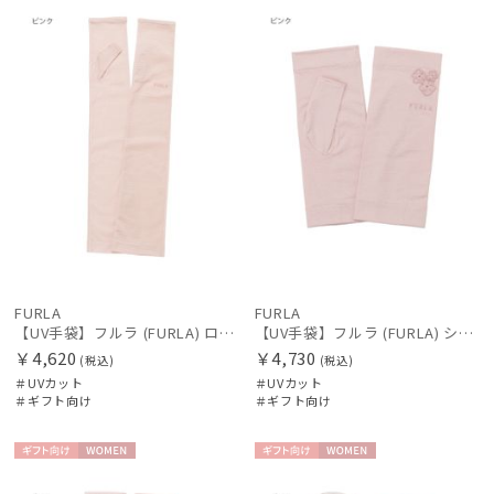
向け
N
向け
N
FURLA
FURLA
【UV手袋】フルラ (FURLA) ロング ＵＶ手袋 ロゴ刺繍 指無し
【UV手袋】フルラ (FURLA) ショート ＵＶ手袋 シアーフラワー 指無し 接触冷感
￥4,620
￥4,730
(税込)
(税込)
＃UVカット
＃UVカット
＃ギフト向け
＃ギフト向け
ギフト
WOME
ギフト
WOME
向け
N
向け
N