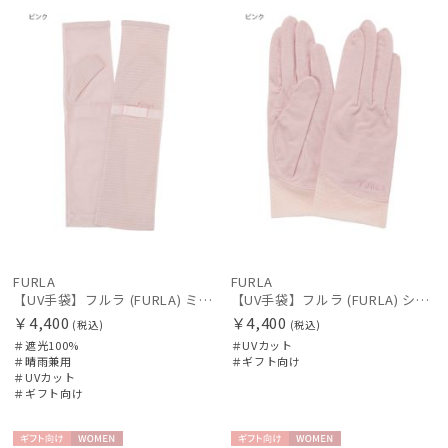
向け
N
向け
N
価格の高い
順
価格の低い
順
人気順
売上点数順
お気に入り
順
FURLA
FURLA
絞り込み
【UV手袋】フルラ (FURLA) ミディアム ＵＶ手袋 リボン 指無し
【UV手袋】フルラ (FURLA) ショート ＵＶ手袋 ロゴ刺繍 5本指 接触冷感
￥4,400
￥4,400
(税込)
(税込)
＃遮光100%
＃UVカット
＃晴雨兼用
＃ギフト向け
＃UVカット
＃ギフト向け
レディース
メンズ
キッズ