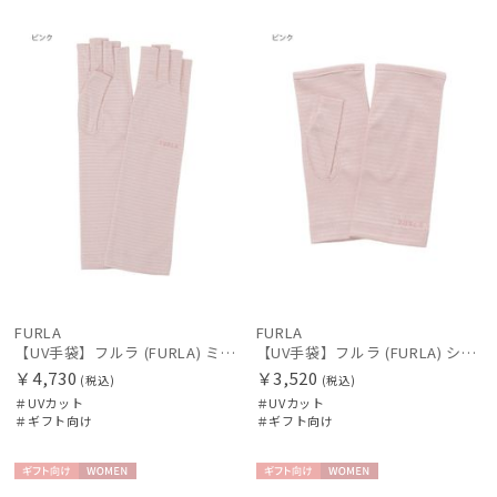
ギフト
WOME
ギフト
WOME
向け
N
向け
N
FURLA
FURLA
【UV手袋】フルラ (FURLA) ミディアム ＵＶ手袋 ロゴ刺繍 指切り
【UV手袋】フルラ (FURLA) ショート ＵＶ手袋 ロゴ刺繍 指無し
￥4,730
￥3,520
(税込)
(税込)
＃UVカット
＃UVカット
＃ギフト向け
＃ギフト向け
ギフト
WOME
ギフト
WOME