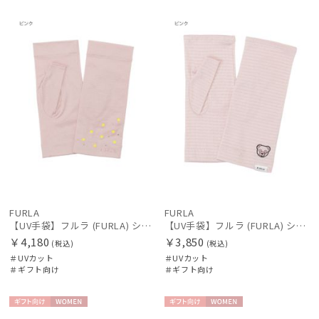
ギフト
WOME
ギフト
WOME
カテゴリー
向け
N
向け
N
ブランド
傘機能
マフラー・ストール・スカーフ
帽子
FURLA
FURLA
【UV手袋】フルラ (FURLA) ショート ＵＶ手袋 ミモザ 指無し 接触冷感
【UV手袋】フルラ (FURLA) ショート ＵＶ手袋 ベア 指無し
手袋・アームカバー
￥4,180
￥3,850
(税込)
(税込)
＃UVカット
＃UVカット
＃ギフト向け
＃ギフト向け
その他
ギフト
WOME
ギフト
WOME