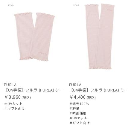
カラー
向け
N
向け
N
価格・割引率
FURLA
FURLA
【UV手袋】フルラ (FURLA) ショート ＵＶ手袋 フリル 指無し
【UV手袋】フルラ (FURLA) ミディアム ＵＶ手袋 フリル 指無し
在庫表示
￥3,960
￥4,400
(税込)
(税込)
＃UVカット
＃遮光100%
＃ギフト向け
＃軽量
販売状況
＃晴雨兼用
＃UVカット
＃ギフト向け
入荷状況