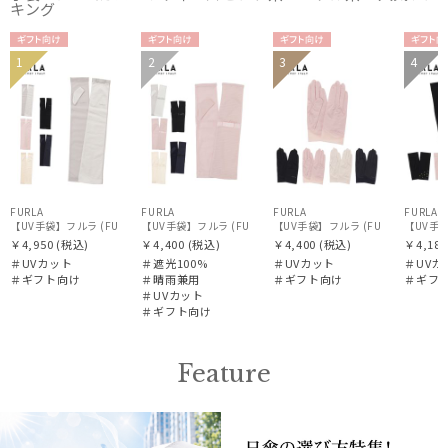
キング
ギフト
ギフト
ギフト
ギフ
1
2
3
4
WOME
WOME
WOME
WOM
向け
向け
向け
向け
N
N
N
N
FURLA
FURLA
FURLA
FURLA
【UV手袋】フルラ (FURLA) ロング ＵＶ手袋 リボン 指無し
【UV手袋】フルラ (FURLA) ミディアム ＵＶ手袋 リボン 指無
【UV手袋】フルラ (FURLA) ショ
【UV手袋
￥4,950
(税込)
￥4,400
(税込)
￥4,400
(税込)
￥4,180
＃UVカット
＃遮光100%
＃UVカット
＃UVカ
＃ギフト向け
＃晴雨兼用
＃ギフト向け
＃ギフ
＃UVカット
＃ギフト向け
Feature