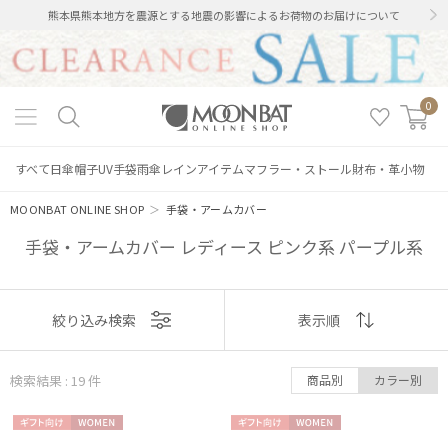
熊本県熊本地方を震源とする地震の影響によるお荷物のお届けについて
0
すべて
日傘
帽子
UV手袋
雨傘
レインアイテム
マフラー・ストール
財布・革小物
MOONBAT ONLINE SHOP
＞
手袋・アームカバー
手袋・アームカバー レディース ピンク系 パープル系
表示
絞り込み検索
表示順
順
検索結果 : 19
件
商品別
カラー別
おすすめ
ギフト
WOME
ギフト
WOME
新着