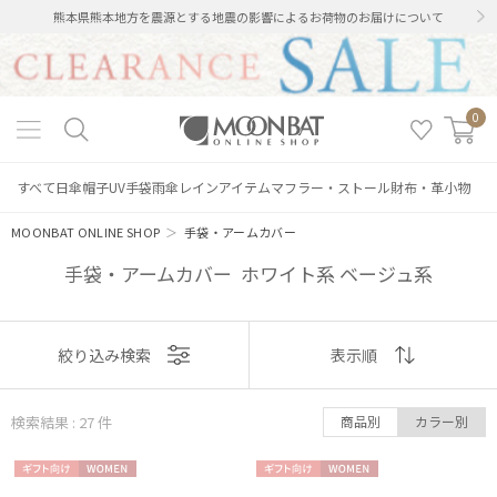
熊本県熊本地方を震源とする地震の影響によるお荷物のお届けについて
0
すべて
日傘
帽子
UV手袋
雨傘
レインアイテム
マフラー・ストール
財布・革小物
MOONBAT ONLINE SHOP
＞
手袋・アームカバー
手袋・アームカバー ホワイト系 ベージュ系
表示
絞り込み検索
表示順
順
検索結果 : 27
件
商品別
カラー別
おすすめ
ギフト
WOME
ギフト
WOME
新着