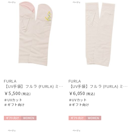
向け
N
向け
N
FURLA
FURLA
【UV手袋】フルラ (FURLA) ミディアム ＵＶ手袋 ミモザ 指無し 接触冷感
【UV手袋】フルラ (FURLA) ミディアム ＵＶ手袋 ロゴ刺繍 指無し 接触冷感
￥5,500
￥6,050
(税込)
(税込)
＃UVカット
＃UVカット
＃ギフト向け
＃ギフト向け
ギフト
WOME
ギフト
WOME
向け
N
向け
N