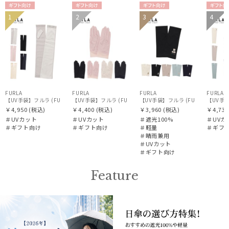
ギフト
ギフト
ギフト
ギフ
1
2
3
4
WOME
WOME
WOME
WOM
向け
向け
向け
向け
N
N
N
N
FURLA
FURLA
FURLA
FURLA
【UV手袋】フルラ (FURLA) ロング ＵＶ手袋 リボン 指無し
【UV手袋】フルラ (FURLA) ショート ＵＶ手袋 ロゴ刺繍 5本指
【UV手袋】フルラ (FURLA) ショ
【UV手袋
￥4,950
(税込)
￥4,400
(税込)
￥3,960
(税込)
￥4,730
＃UVカット
＃UVカット
＃遮光100%
＃UVカ
＃ギフト向け
＃ギフト向け
＃軽量
＃ギフ
＃晴雨兼用
＃UVカット
＃ギフト向け
Feature