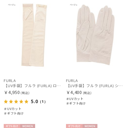
向け
N
向け
N
価格の高い
順
価格の低い
順
人気順
売上点数順
お気に入り
順
FURLA
FURLA
【UV手袋】フルラ (FURLA) ロング ＵＶ手袋 リボン 指無し
【UV手袋】フルラ (FURLA) ショート ＵＶ手袋 ロゴ刺繍 5本指 接触冷感
￥4,950
￥4,400
(税込)
(税込)
＃UVカット
5.0
（1）
＃ギフト向け
＃UVカット
＃ギフト向け