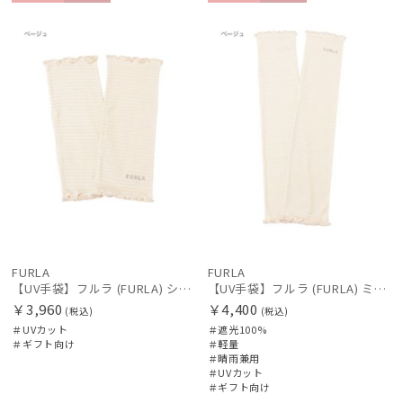
ギフト
WOME
ギフト
WOME
向け
N
向け
N
FURLA
FURLA
【UV手袋】フルラ (FURLA) ショート ＵＶ手袋 フリル 指無し
【UV手袋】フルラ (FURLA) ミディアム ＵＶ手袋 フリル 指無し
￥3,960
￥4,400
(税込)
(税込)
＃UVカット
＃遮光100%
＃ギフト向け
＃軽量
＃晴雨兼用
＃UVカット
＃ギフト向け