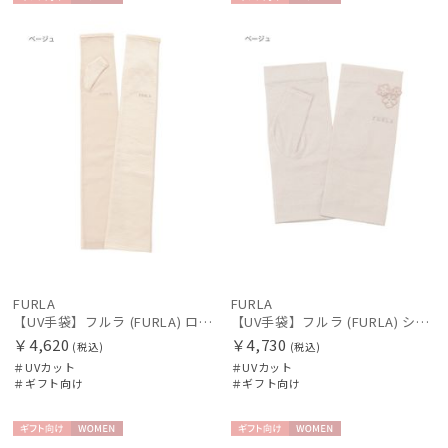
ギフト
WOME
ギフト
WOME
向け
N
向け
N
FURLA
FURLA
【UV手袋】フルラ (FURLA) ロング ＵＶ手袋 ロゴ刺繍 指無し
【UV手袋】フルラ (FURLA) ショート ＵＶ手袋 シアーフラワー 指無し 接触冷感
￥4,620
￥4,730
(税込)
(税込)
＃UVカット
＃UVカット
＃ギフト向け
＃ギフト向け
ギフト
WOME
ギフト
WOME