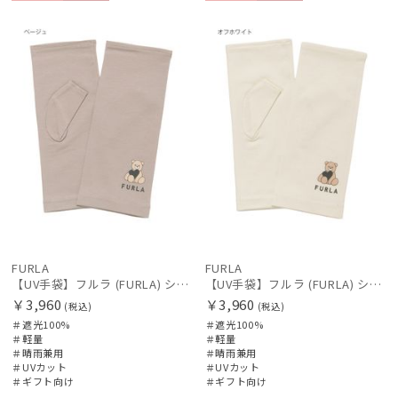
絞り込み
ギフト
WOME
ギフト
WOME
向け
N
向け
N
レディース
メンズ
キッズ
カテゴリー
ブランド
FURLA
FURLA
傘機能
【UV手袋】フルラ (FURLA) ショート ＵＶ手袋 ハートベア 指無し
【UV手袋】フルラ (FURLA) ショート ＵＶ手袋 ハートベア 指無し
￥3,960
￥3,960
(税込)
(税込)
＃遮光100%
＃遮光100%
マフラー・ストール・スカーフ
＃軽量
＃軽量
＃晴雨兼用
＃晴雨兼用
＃UVカット
＃UVカット
＃ギフト向け
＃ギフト向け
帽子