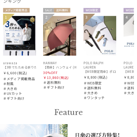
ンキング
カラー
メディア掲
セー
送料無
WEB限
WEB
1
2
3
4
ギフト
MEN
ギフト
送料無
UNISE
送料
載商品
ル
料
定
定
WOME
向け
向け
料
X
料
N
urawaza
HANWAY
POLO RALPH
POLO R
【3秒でたためる折りたたみ雨傘】urawaza 無双（ウラワザ）プレーン58 耐風 大きめ
LAUREN
【雨傘】ハンウェイ (HANWAY) 日本製
LAUREN
【WEB限定雨傘】ポロ ラルフ ローレン（P
【WEB限
30%OFF
￥6,600
(税込)
￥8,800
(税込)
￥8,800
￥13,860
(税込)
＃メディア掲載商品
＃送料無料
＃WEB限定
＃WEB
＃耐風
価格・割引率
＃ギフト向け
＃送料無料
＃送料
＃大きめ
＃大きめ
＃大き
＃UVカット
＃ワンタッチ
＃ギフト向け
在庫表示
Feature
販売状況