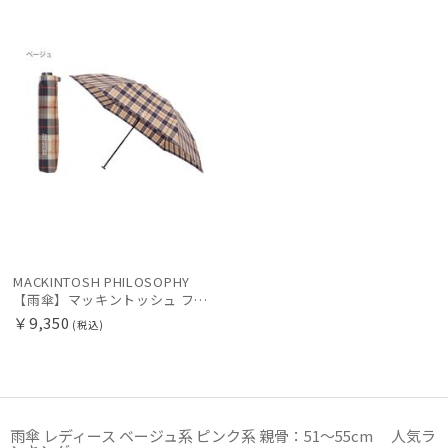
レディース
メンズ
キッズ
X
価格の高い
順
カテゴリー
価格の低い
順
ブランド
人気順
傘機能
売上点数順
お気に入り
マフラー・ストール・スカーフ
順
MACKINTOSH PHILOSOPHY
【雨傘】マッキントッシュ フィロソフィー (MACKINTOSH PHILOSOPHY) バーブレラ 軽量 ハウスチェック
帽子
￥9,350
(税込)
手袋・アームカバー
その他
雨傘 レディース ベージュ系 ピンク系 親骨：51～55cm 人気ラ