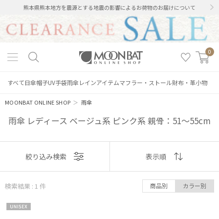
熊本県熊本地方を震源とする地震の影響によるお荷物のお届けについて
0
すべて
日傘
帽子
UV手袋
雨傘
レインアイテム
マフラー・ストール
財布・革小物
MOONBAT ONLINE SHOP
＞
雨傘
雨傘 レディース ベージュ系 ピンク系 親骨：51～55cm
表示
絞り込み検索
表示順
絞り込み
順
検索結果 : 1
件
商品別
カラー別
おすすめ
UNISE
新着