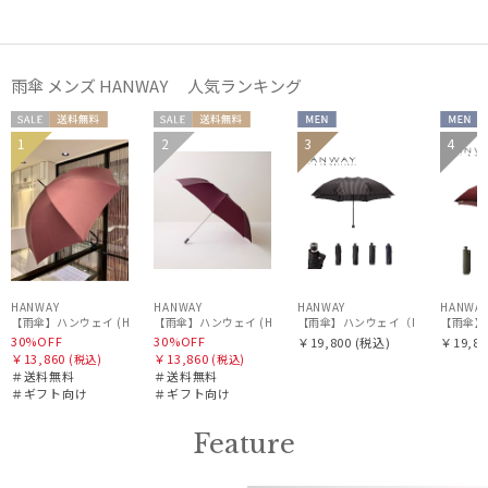
ポロ ラルフ ローレン
urawaza
ウラワザ
雨傘 メンズ HANWAY 人気ランキング
傘機能
セー
送料無
セー
送料無
MEN
MEN
1
2
3
4
ギフト
ギフト
ル
料
ル
料
WOME
WOME
向け
向け
N
N
その他
カラー
HANWAY
HANWAY
HANWAY
HANWA
【雨傘】ハンウェイ (HANWAY) 日本製
【雨傘】ハンウェイ（HANWAY）Metr
【雨傘】ハンウェイ (HANWAY) 日本製
【雨傘】 
価格・割引率
30%OFF
30%OFF
￥19,800
(税込)
￥19,80
￥13,860
￥13,860
(税込)
(税込)
＃送料無料
＃送料無料
＃ギフト向け
＃ギフト向け
在庫表示
Feature
販売状況