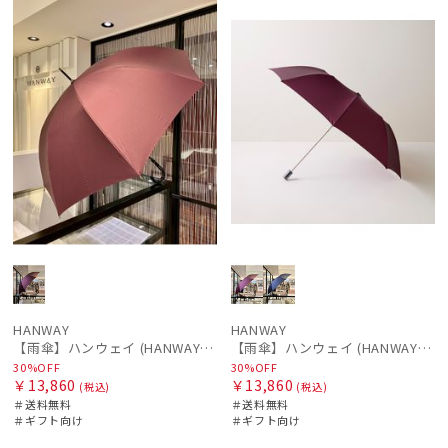
レディース
メンズ
キッズ
ル
料
向け
N
ル
料
向け
N
価格の高い
順
カテゴリー
価格の低い
順
ブランド
人気順
HANWAY
売上点数順
ハンウェイ
お気に入り
MACKINTOSH PHILOSOPHY
順
マッキントッシュ フィロソフィー
mila schon
ミラ・ショーン
HANWAY
HANWAY
【雨傘】ハンウェイ (HANWAY) 日本製
【雨傘】ハンウェイ (HANWAY) 日本製
OTHER BRAND
30%OFF
30%OFF
￥13,860
￥13,860
(税込)
(税込)
アザーブランド
＃送料無料
＃送料無料
＃ギフト向け
＃ギフト向け
POLO RALPH LAUREN