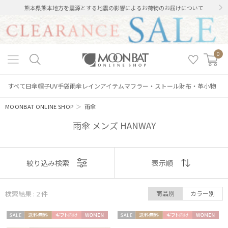
熊本県熊本地方を震源とする地震の影響によるお荷物のお届けについて
0
すべて
日傘
帽子
UV手袋
雨傘
レインアイテム
マフラー・ストール
財布・革小物
MOONBAT ONLINE SHOP
＞
雨傘
雨傘 メンズ HANWAY
表示
絞り込み検索
表示順
絞り込み
順
検索結果 : 2
件
商品別
カラー別
おすすめ
セー
送料無
ギフト
WOME
セー
送料無
ギフト
WOME
新着