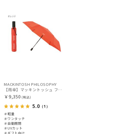
向け
X
レディース
メンズ
キッズ
価格の高い
順
カテゴリー
価格の低い
順
ブランド
人気順
売上点数順
傘機能
お気に入り
順
その他
MACKINTOSH PHILOSOPHY
【雨傘】マッキントッシュ フィロソフィー (MACKINTOSH PHILOSOPHY) Birbrella AUTO-JUMP バーブレラ 自動開閉 折りたたみ
カラー
￥9,350
(税込)
5.0
（1）
＃軽量
＃ワンタッチ
＃自動開閉
＃UVカット
＃ギフト向け