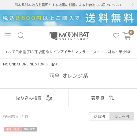
熊本県熊本地方を震源とする地震の影響によるお荷物のお届けについて
0
すべて
日傘
帽子
UV手袋
雨傘
レインアイテム
マフラー・ストール
財布・革小物
MOONBAT ONLINE SHOP
＞
雨傘
雨傘 オレンジ系
表示
絞り込み検索
表示順
順
絞り込み
検索結果 : 1
件
商品別
カラー別
おすすめ
ギフト
UNISE
新着