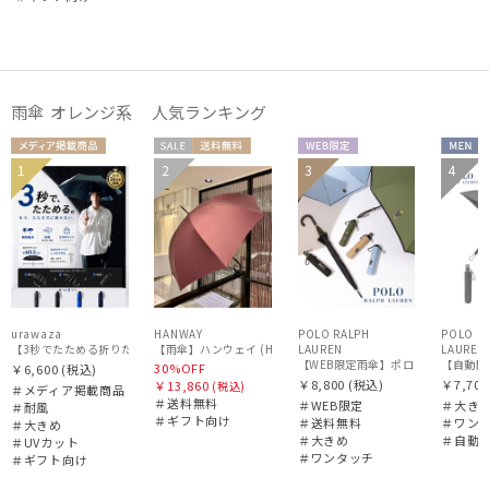
雨傘 オレンジ系 人気ランキング
価格・割引率
メディア掲
セー
送料無
WEB限
MEN
1
2
3
4
ギフト
MEN
ギフト
送料無
UNISE
載商品
ル
料
定
在庫表示
WOME
向け
向け
料
X
N
販売状況
入荷状況
urawaza
HANWAY
POLO RALPH
POLO R
【3秒でたためる折りたたみ雨傘】urawaza 無双（ウラワザ）プレーン58 耐風 大きめ
LAUREN
【雨傘】ハンウェイ (HANWAY) 日本製
LAUREN
【WEB限定雨傘】ポロ ラルフ ローレン（P
【自動開閉
30%OFF
￥6,600
(税込)
￥8,800
(税込)
￥7,700
￥13,860
(税込)
＃メディア掲載商品
＃送料無料
＃WEB限定
＃大き
＃耐風
＃ギフト向け
＃送料無料
＃ワン
＃大きめ
＃大きめ
＃自動
＃UVカット
＃ワンタッチ
＃ギフト向け