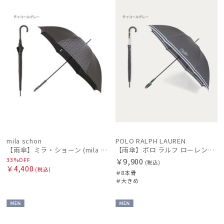
ル
価格の高い
レディース
メンズ
キッズ
順
価格の低い
順
カテゴリー
人気順
ブランド
売上点数順
傘機能
お気に入り
順
mila schon
POLO RALPH LAUREN
マフラー・ストール・スカーフ
【雨傘】ミラ・ショーン (mila schon) ロゴジャガード 耐風傘 ジャンプ式 親骨：61～65cm
【雨傘】ポロ ラルフ ローレン（POLO RALPH LAUREN）ボーダー 大きめ65cm
33%OFF
￥9,900
(税込)
￥4,400
(税込)
＃8本骨
帽子
＃大きめ
手袋・アームカバー
MEN
MEN