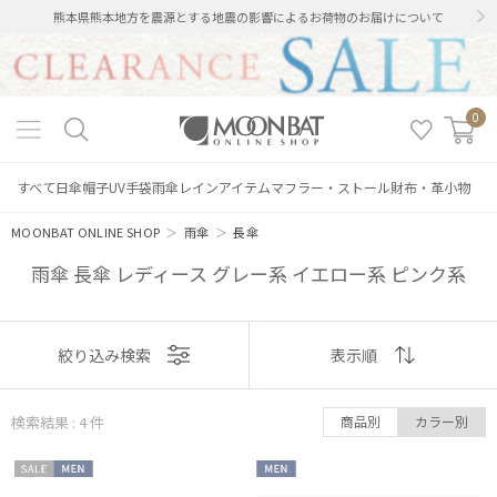
熊本県熊本地方を震源とする地震の影響によるお荷物のお届けについて
0
すべて
日傘
帽子
UV手袋
雨傘
レインアイテム
マフラー・ストール
財布・革小物
MOONBAT ONLINE SHOP
＞
雨傘
＞
長傘
雨傘 長傘 レディース グレー系 イエロー系 ピンク系
表示
絞り込み検索
表示順
順
絞り込み
検索結果 : 4
件
商品別
カラー別
おすすめ
セー
MEN
MEN
新着