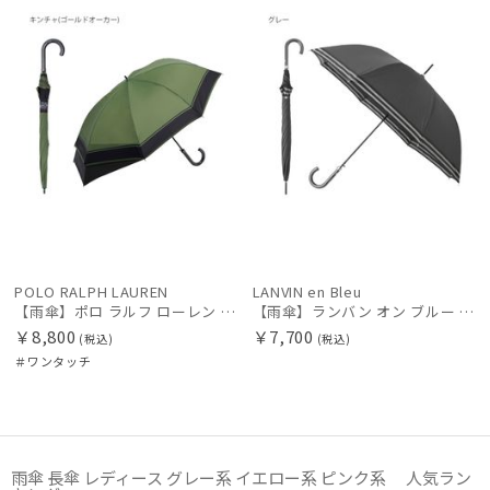
その他
カラー
POLO RALPH LAUREN
LANVIN en Bleu
【雨傘】ポロ ラルフ ローレン (POLO RALPH LAUREN) バックパッカー リュックが濡れにくい後ろが伸びる傘
【雨傘】ランバン オン ブルー (LANVIN en Bleu) 裾ボーダー 耐風傘 ジャンプ式 ギフト親骨：61～65cm
￥8,800
￥7,700
(税込)
(税込)
価格・割引率
＃ワンタッチ
在庫表示
雨傘 長傘 レディース グレー系 イエロー系 ピンク系 人気ラン