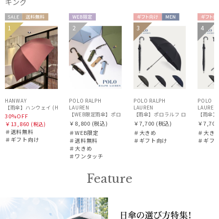
キング
販売状況
セー
送料無
WEB限
ギフト
MEN
ギフ
1
2
3
4
ギフト
送料無
UNISE
入荷状況
ル
料
定
向け
向け
WOME
向け
料
X
N
HANWAY
POLO RALPH
POLO RALPH
POLO R
LAUREN
【雨傘】ハンウェイ (HANWAY) 日本製
LAUREN
LAUREN
【WEB限定雨傘】ポロ ラルフ ローレン（POLO RALPH LAUREN
【雨傘】ポロラルフ ローレン (POLO 
【雨傘】ポ
30%OFF
￥8,800
(税込)
￥7,700
(税込)
￥7,700
￥13,860
(税込)
＃送料無料
＃WEB限定
＃大きめ
＃大き
＃ギフト向け
＃送料無料
＃ギフト向け
＃ギフ
＃大きめ
＃ワンタッチ
Feature