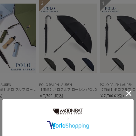
3
4
ミディアム丈
ロン
ミラクルテック
(11)
OTHER BRAND
アザーブランド
指切り
指無
(4)
PAUL&JOE ACCESSOIRES
ポールアンドジョー アクセソワ
POLO RALPH LAUREN
その他
ポロ ラルフ ローレン
SWASH LONDON
WEB限定
メデ
(34)
スウォッシュロンドン
(31)
urawaza
ウラワザ
ギフトにおすす
LAUREN
POLO RALPH LAUREN
POLO RALPH LAUREN
め
(254)
】ポロ ラルフ ローレン（POLO RALPH LAUREN）FLAG ベア
【雨傘】ポロラルフ ローレン (POLO RALPH LAUREN) 
【雨傘】ポロラルフ ローレ
)
￥7,700
(税込)
￥7,700
(税込)
＃大きめ
＃大きめ
＃ギフト向け
＃ギフト向け
カラー