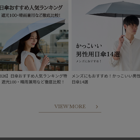
入荷状況
予約
新着
2026】日傘おすすめ人気ランキング特
メンズにもおすすめ！かっこいい男
｜遮光100・晴雨兼用など徹底比較！
日傘14選
VIEW MORE