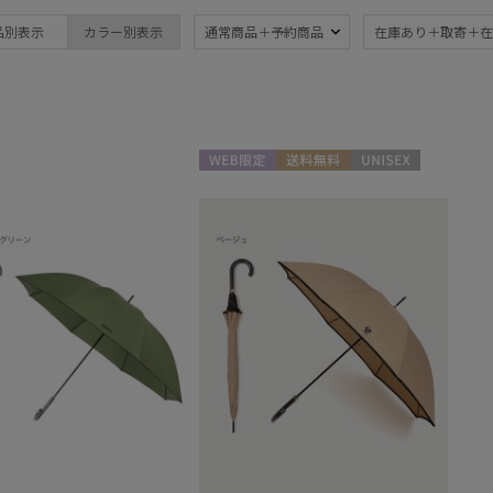
ブランド
傘機能
品別表示
カラー別表示
通常商品＋予約商品
在庫あり＋取寄＋在
BLUNT
晴雨兼用
遮
(163)
ブラント
一級遮光
UV
DAKS
(92)
(1
ダックス
耐風傘
ジャ
estaa
(20)
WEB限定
送料無料
UNISEX
エスタ
暑さ対策
紫外
(139)
FLO(A)TUS
フロータス
親骨：～50cm
親骨
FURLA
55c
(142)
フルラ
Fuwacool®
親骨：61～
親骨
フワクール®
65cm
70c
(3)
Gracy
グレイシー
3秒でたためる
ギフ
HANWAY
め
(12)
(1
ハンウェイ
HELEN KAMINSKI