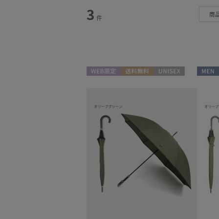
3
カテゴリー
商
件
雨傘
(139)
日傘
(168)
レインアイテム
(48)
WEB限定
送料無料
UNISEX
MEN
マフラー・ストール
(131)
帽子
(79)
雨傘
(11)
手袋・アームカバー
(42)
日傘
(7)
レインアイテム
(2)