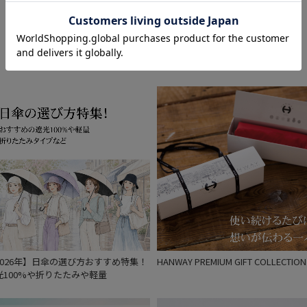
Feature
価格・割引率
価格 (円)
割引率 (%)
在庫表示
在庫あり
2026年】日傘の選び方おすすめ特集！
HANWAY PREMIUM GIFT COLLECTION
光100%や折りたたみや軽量
販売状況
通常