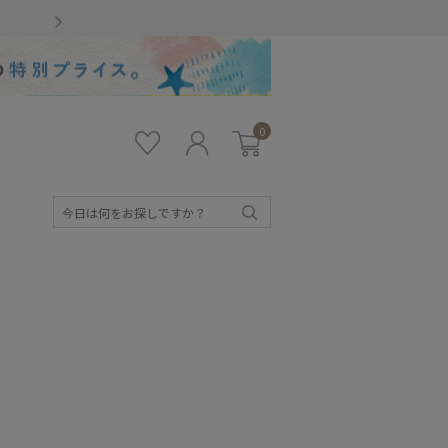
Gmailをお使いのお客様
0
お気
ロ
カー
に入
グ
ト
り
イ
ン
検
索
キッズ