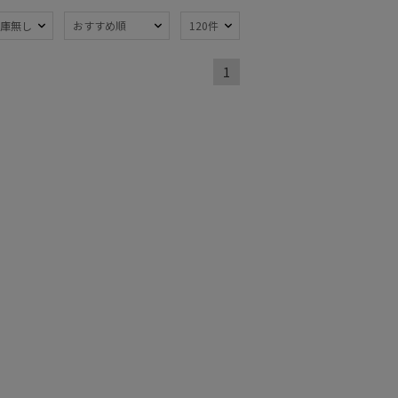
庫無し
おすすめ順
120件
熱
遮光
(120)
(93)
1
軽量
98)
(68)
ンプ式
超撥水
(16)
(6)
線対策
自動開閉傘
(140)
(19)
：51～
親骨：56～
m
60cm
(93)
(58)
：66～
簡単開閉傘
(56)
m
(1)
トにおすす
5)