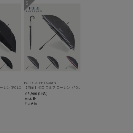
5
グ丈
5本指
(9)
(4)
し
UVカット
(34)
(42)
ィアで話題
日本製
(163)
POLO RALPH LAUREN
ワンポイントポロポニー 大きめ65cm
ン (POLO RALPH LAUREN) ストライプ 大きめ70cm
【雨傘】ポロ ラルフ ローレン（POLO RALPH LAUREN）ボーダー 大き
￥9,900
(税込)
＃8本骨
＃大きめ