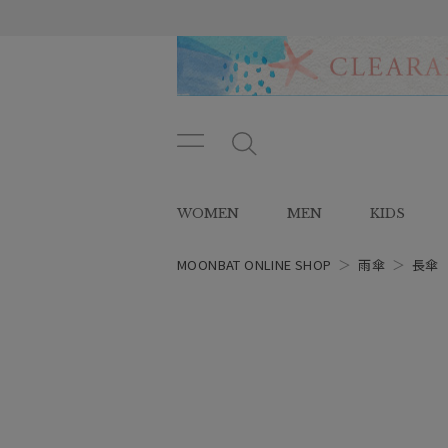
メニ
メ
ュー
ニ
ボタ
ュ
WOMEN
MEN
KIDS
ン
ー
ボ
タ
MOONBAT ONLINE SHOP
＞
雨傘
＞
長傘
ン
レディース
スタイル