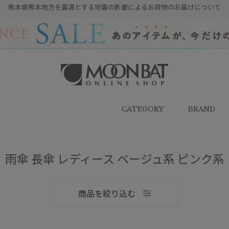
熊本県熊本地方を震源とする地震の影響によるお荷物のお届けについて
雨傘・日傘・マフラー・ストール・
帽子の通販｜MOONBAT ONLINE
SHOP（ムーンバットオンラインシ
CATEGORY
BRAND
ョップ）
雨傘 長傘 レディース ベージュ系 ピンク系
メンズ
商品を絞り込む
ブランド