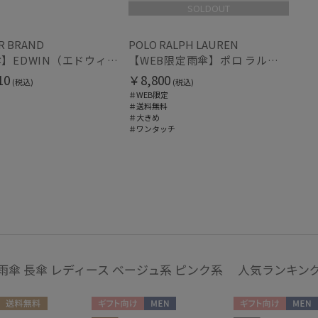
SOLDOUT
ヘレンカミンスキー
マフラー・ストール・スカーフ
HIROKO KOSHINO
ウォッシャブル
UV
ヒロコ コシノ
R BRAND
POLO RALPH LAUREN
(3
(15)
【雨傘】EDWIN（エドウィン）ボタンジャンプ傘 パイピング×ロゴ 耐風 大きめ
【WEB限定雨傘】ポロ ラルフ ローレン（POLO RALPH LAUREN）FLAG ベア
LANVIN COLLECTION
ランバン コレクション
10
￥8,800
(税込)
(税込)
カシミヤ
シル
(12)
＃WEB限定
LANVIN en Bleu
＃送料無料
ランバン オン ブルー
＃大きめ
＃ワンタッチ
MACKINTOSH
帽子
PHILOSOPHY
マッキントッシュ フィロソフィー
ウォッシャブル
遮
MAGICAL TECH
(23)
マジカルテック
masu
紫外線対策
暑さ
(47)
マス
miel
ミエル
雨傘 長傘 レディース ベージュ系 ピンク系 人気ランキン
手袋・アームカバー
mila schon
ミラ・ショーン
紫外線対策
接触
(42)
MIRACLE TECH
送料無料
ギフト向け
MEN
ギフト向け
MEN