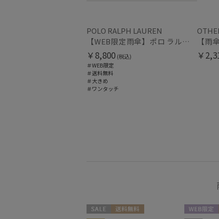
その他
(7)
POLO RALPH LAUREN
OTHE
財布・革小物
(1)
【WEB限定雨傘】ポロ ラルフ ローレン（POLO RALPH LAUREN）FLAG ベア
￥8,800
￥2,3
(税込)
＃WEB限定
＃送料無料
＃大きめ
＃ワンタッチ
セール
送料無料
WEB限定