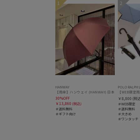
1
2
ギフト向け
WOMEN
UNISEX
HANWAY
POLO RALPH 
【雨傘】ハンウェイ (HANWAY) 日本製
【WEB限定雨傘
30%OFF
￥8,800
(税込
￥13,860
(税込)
＃WEB限定
＃送料無料
＃送料無料
＃ギフト向け
＃大きめ
＃ワンタッチ