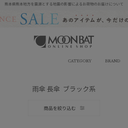
熊本県熊本地方を震源とする地震の影響によるお荷物のお届けについて
雨傘・日傘・マフラー・ストール・
帽子の通販｜MOONBAT ONLINE
SHOP（ムーンバットオンラインシ
CATEGORY
BRAND
ョップ）
雨傘 長傘 ブラック系
メンズ
商品を絞り込む
ブランド