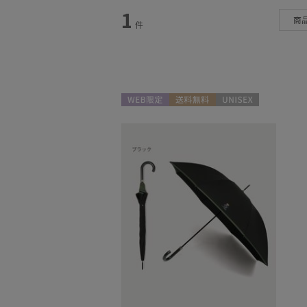
1
カテゴリー
商
件
日傘
(8)
レインアイテム
(2)
マフラー・ストール
(4)
WEB限定
送料無料
UNISEX
帽子
(3)