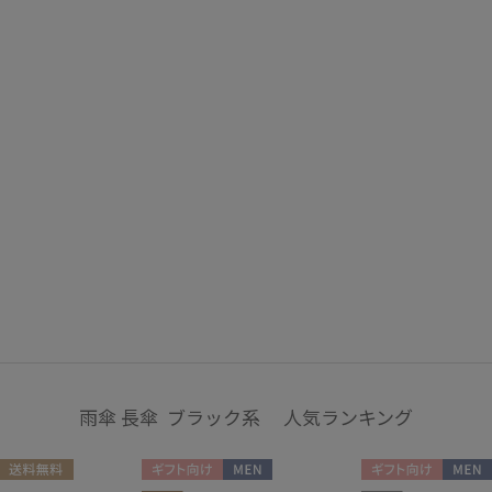
ウォッシャブル
遮
(1)
紫外線対策
暑さ
(3)
その他
WEB限定
メデ
(14)
(1)
カラー
雨傘 長傘 ブラック系 人気ランキング
送料無料
ギフト向け
MEN
ギフト向け
MEN