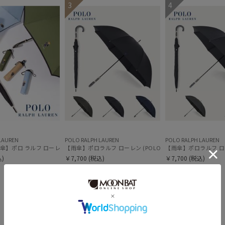
3
4
価格・割引率
価格 (円)
割引率 (%)
在庫表示
LAUREN
POLO RALPH LAUREN
POLO RALPH LAUREN
】ポロ ラルフ ローレン（POLO RALPH LAUREN）FLAG ベア
【雨傘】ポロラルフ ローレン (POLO RALPH LAUREN) 
【雨傘】ポロラルフ ローレ
在庫あり
)
￥7,700
(税込)
￥7,700
(税込)
＃大きめ
＃大きめ
＃ギフト向け
＃ギフト向け
販売状況
通常
入荷状況