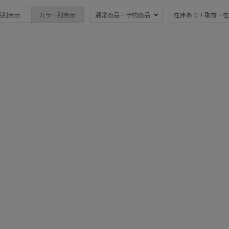
ブランド
傘機能
品別表示
カラー別表示
通常商品＋予約商品
在庫あり＋取寄＋在
estaa
晴雨兼用
遮
(8)
エスタ
一級遮光
UV
FURLA
(7)
(8
フルラ
紫外線対策
親骨
LANVIN en Bleu
(8)
ランバン オン ブルー
(8)
miel
ギフトにおすす
ミエル
め
(2)
POLO RALPH LAUREN
ポロ ラルフ ローレン
マフラー・ストール・スカーフ
ウォッシャブル
カシ
(1)
帽子