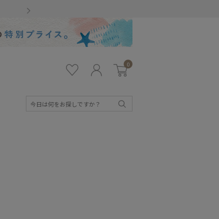
Gmailをお使いのお客様
0
お気
ロ
カー
に入
グ
ト
り
イ
ン
検
索
キッズ