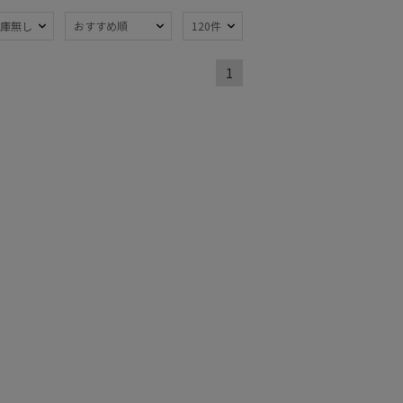
庫無し
おすすめ順
120件
熱
遮光
(5)
(1)
1
暑さ対策
)
(8)
：～50cm
簡単開閉傘
(5)
ミヤ
ウール
(1)
(1)