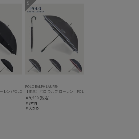
5
～
～
POLO RALPH LAUREN
ワンポイントポロポニー 大きめ65cm
ン (POLO RALPH LAUREN) ストライプ 大きめ70cm
【雨傘】ポロ ラルフ ローレン（POLO RALPH LAUREN）ボーダー 大き
￥9,900
(税込)
＃8本骨
＃大きめ
セール