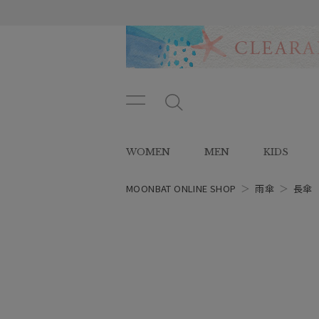
メニ
メ
ュー
ニ
ボタ
ュ
WOMEN
MEN
KIDS
ン
ー
ボ
タ
MOONBAT ONLINE SHOP
＞
雨傘
＞
長傘
ン
レディース
スタイル