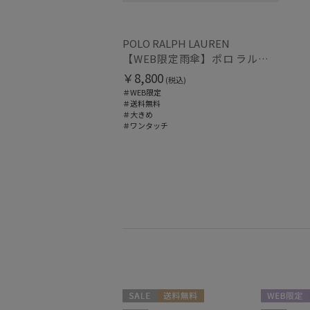
POLO RALPH LAUREN
【WEB限定雨傘】ポロ ラルフ ローレン（POLO RALPH LAUREN）FLAG ベア
￥8,800
(税込)
＃WEB限定
＃送料無料
＃大きめ
＃ワンタッチ
セール
送料無料
WEB限定