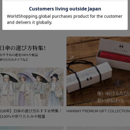
予約
Feature
新着
2026年】日傘の選び方おすすめ特集！
HANWAY PREMIUM GIFT COLLECTION
光100%や折りたたみや軽量