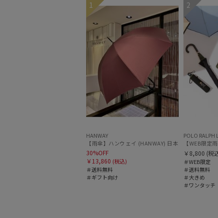
1
2
ギフト向け
WOMEN
UNISEX
HANWAY
POLO RALPH 
【雨傘】ハンウェイ (HANWAY) 日本製
【WEB限定雨傘
30%OFF
￥8,800
(税込
￥13,860
(税込)
＃WEB限定
＃送料無料
＃送料無料
＃ギフト向け
＃大きめ
＃ワンタッチ