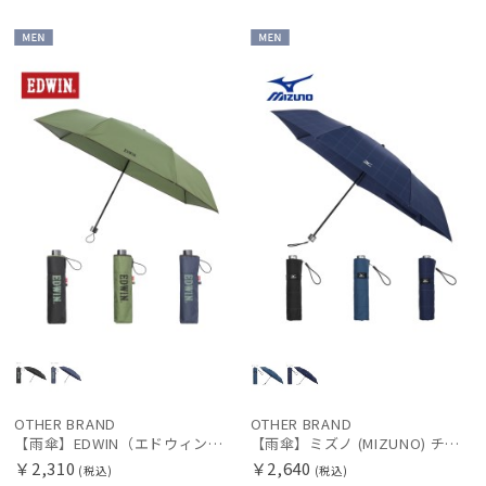
ヘレンカミンスキー
HIROKO KOSHINO
MEN
MEN
ヒロコ コシノ
LANVIN COLLECTION
ランバン コレクション
LANVIN en Bleu
ランバン オン ブルー
MACKINTOSH PHILOSOPHY
マッキントッシュ フィロソフィー
MAGICAL TECH
マジカルテック
masu
マス
OTHER BRAND
OTHER BRAND
【雨傘】EDWIN（エドウィン）折りたたみ傘 パイピング×ロゴ 耐風 大きめ60
【雨傘】ミズノ (MIZUNO) チェック柄 折りたたみ傘 【公式ムーンバット】 メンズ 耐風
miel
￥2,310
￥2,640
(税込)
(税込)
ミエル