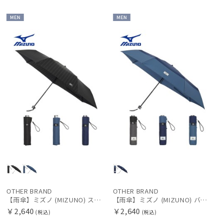
mila schon
MEN
MEN
ミラ・ショーン
MIRACLE TECH
ミラクルテック
OTHER BRAND
アザーブランド
PAUL&JOE ACCESSOIRES
ポールアンドジョー アクセソワ
POLO RALPH LAUREN
ポロ ラルフ ローレン
SWASH LONDON
スウォッシュロンドン
OTHER BRAND
OTHER BRAND
【雨傘】ミズノ (MIZUNO) ストライプ柄 折りたたみ傘 【公式ムーンバット】 メンズ 耐風
【雨傘】ミズノ (MIZUNO) バイカラー 折りたたみ傘 【公式ムーンバット】 メンズ 耐風
urawaza
￥2,640
￥2,640
(税込)
(税込)
ウラワザ