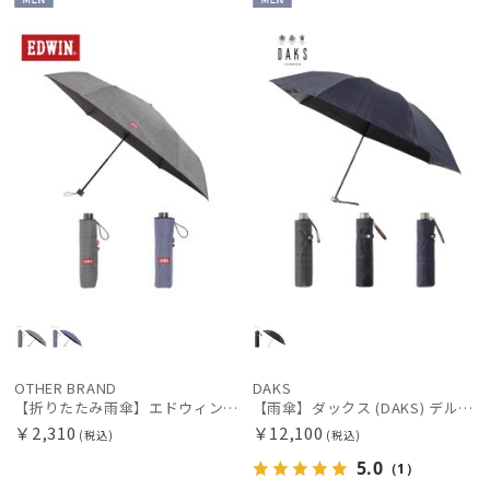
絞り込み
MEN
MEN
新着
価格の高い
順
価格の低い
順
レディース
メンズ
キッズ
人気順
カテゴリー
売上点数順
お気に入り
ブランド
順
BLUNT
ブラント
OTHER BRAND
DAKS
DAKS
【折りたたみ雨傘】エドウィン (EDWIN) シャンブレー
【雨傘】ダックス (DAKS) デルタプリント遮光ラミネート チェック 折りたたみ傘 遮熱遮光 耐風傘 ゲリラ豪雨対応傘
￥2,310
￥12,100
ダックス
(税込)
(税込)
5.0
（1）
estaa