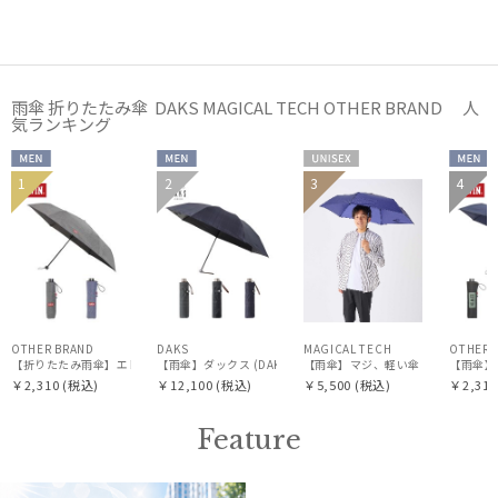
傘機能
雨傘 折りたたみ傘 DAKS MAGICAL TECH OTHER BRAND 人
マフラー・ストール・スカーフ
気ランキング
MEN
MEN
UNISE
MEN
1
2
3
4
帽子
X
その他
カラー
OTHER BRAND
DAKS
MAGICAL TECH
OTHER 
【折りたたみ雨傘】エドウィン (EDWIN) シャンブレー
【雨傘】ダックス (DAKS) デルタプリント遮光
【雨傘】
￥2,310
(税込)
￥12,100
(税込)
￥5,500
(税込)
￥2,310
価格・割引率
Feature
在庫表示