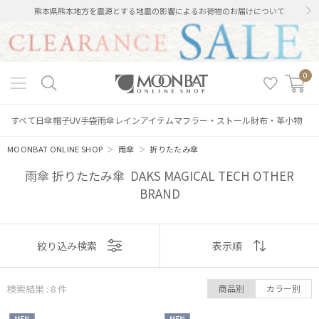
熊本県熊本地方を震源とする地震の影響によるお荷物のお届けについて
0
すべて
日傘
帽子
UV手袋
雨傘
レインアイテム
マフラー・ストール
財布・革小物
MOONBAT ONLINE SHOP
＞
雨傘
＞
折りたたみ傘
雨傘 折りたたみ傘 DAKS MAGICAL TECH OTHER
BRAND
表示
絞り込み検索
表示順
順
検索結果 : 8
件
商品別
カラー別
おすすめ