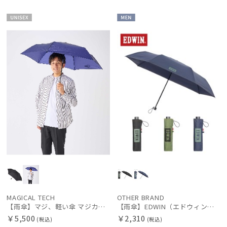
エスタ
FLO(A)TUS
UNISE
MEN
X
フロータス
FURLA
フルラ
Fuwacool®
フワクール®
Gracy
グレイシー
HANWAY
ハンウェイ
HANWAY（ギフト）
ハンウェイギフト
MAGICAL TECH
OTHER BRAND
【雨傘】マジ、軽い傘 マジカルテック (MAGICAL TECH) 自動開閉折りたたみ傘 無地【公式ムーンバット】 レディース メンズ ユニセックス 男女兼用 晴雨兼用 超軽量 UV
【雨傘】EDWIN（エドウィン）折りたたみ傘 ステッチ×ロゴ 耐風 大きめ60
HELEN KAMINSKI
￥5,500
￥2,310
(税込)
(税込)