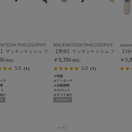
(6)
ポールアンドジョー アクセソワ
POLO RALPH LAUREN
指切り
指無
(2)
ポロ ラルフ ローレン
SWASH LONDON
スウォッシュロンドン
その他
urawaza
INTOSH PHILOSOPHY
MACKINTOSH PHILOSOPHY
uraw
WEB限定
メデ
(21)
ウラワザ
【雨傘】マッキントッシュ フィロソフィー (MACKINTOSH PHILOSOPHY) Birbrella AUTO-JUMP バーブレラ 自動開閉 折りたたみ
【雨傘】マッキントッシュ フィロソフィー (MACKINTOSH PHILOSOPHY) Birbrella AUTO-JUMP バーブレラ 自動開閉 折りたたみ
(13)
50
￥9,350
￥5,9
(税込)
(税込)
ギフトにおすす
5.0
5.0
（1）
（1）
め
(166)
＃軽量
ッチ
＃ワンタッチ
閉
＃自動開閉
ット
＃UVカット
カラー
向け
＃ギフト向け
UNISEX