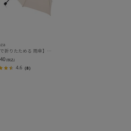
(5)
(2)
し
UVカット
(19)
(23)
aza
ィアで話題
日本製
(87)
【3秒で折りたためる 雨傘】urawaza(ウラワザ) slim 60cmUV プレーン UV加工 大きめ60cm
40
(税込)
4.6
（8）