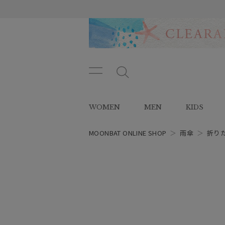
メニ
メ
ュー
ニ
ボタ
ュ
WOMEN
MEN
KIDS
ン
ー
ボ
タ
MOONBAT ONLINE SHOP
＞
雨傘
＞
折り
ン
レディース