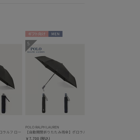
もうすぐ
再入荷
ギフト向け
MEN
5
POLO RALPH LAUREN
チ開閉 大きめ60cm
ルフ ローレン (POLO RALPH LAUREN) ワンポイントポロポニー 大きめ60cm
【自動開閉折りたたみ雨傘】ポロラルフ ローレン (POLO RALPH LA
￥7,700
(税込)