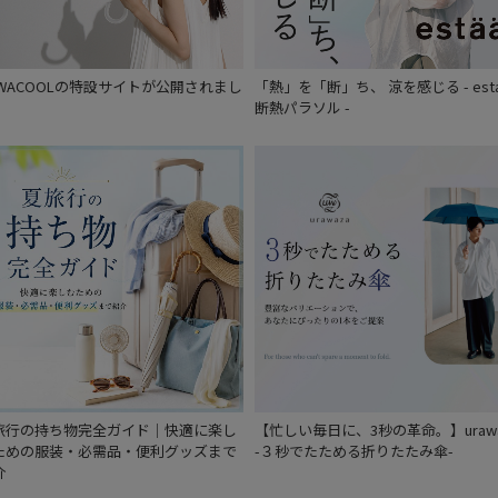
UWACOOLの特設サイトが公開されまし
「熱」を「断」ち、 涼を感じる - est
。
断熱パラソル -
旅行の持ち物完全ガイド｜快適に楽し
【忙しい毎日に、3秒の革命。】urawa
ための服装・必需品・便利グッズまで
-３秒でたためる折りたたみ傘-
介