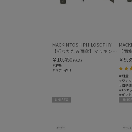
MACKINTOSH PHILOSOPHY
MACK
【折りたたみ雨傘】マッキントッシュ フィロソフィー（MACKINTOSH PHILOSOPHY）バーブレラ ランニングテリア
￥10,450
￥9,3
(税込)
＃軽量
＃ギフト向け
＃軽量
＃ワンタ
＃自動開
＃UVカ
＃ギフト
UNISEX
UNISEX