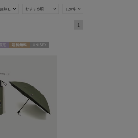
庫無し
おすすめ順
120件
1
熱
遮光
(84)
(72)
軽量
18)
(36)
限定
送料無料
UNISEX
ンプ式
超撥水
(8)
(2)
線対策
自動開閉傘
(97)
(7)
：51～
親骨：56～
m
60cm
(68)
(33)
でたためる
ギフトにおすす
め
(12)