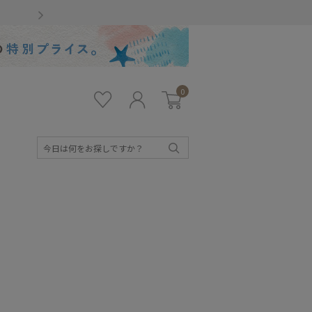
Gmailをお使いのお客様
0
お気
ロ
カー
に入
グ
ト
り
イ
ン
検
索
キッズ