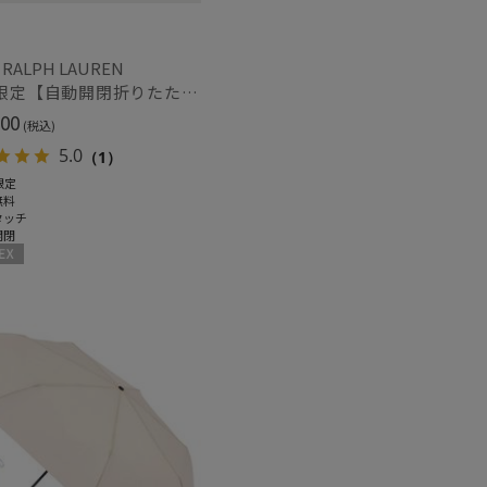
紫外線対策
)
(1)
 RALPH LAUREN
WEB限定【自動開閉折りたたみ傘】ポロ ラルフ ローレン（POLO RALPH LAUREN）FLAG ベア ワンタッチ開閉
ク
ウール
(30)
(6)
00
(税込)
5.0
（1）
限定
無料
タッチ
開閉
熱
遮光
(30)
(38)
X
対策
サイズ調整
(38)
(36)
冷感
ショート丈
(7)
(12)
グ丈
5本指