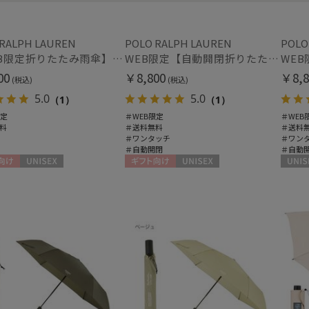
マフラー・ストール・スカーフ
ヘレンカミンスキー
HIROKO KOSHINO
ウォッシャブル
UV
(1
ヒロコ コシノ
 RALPH LAUREN
POLO RALPH LAUREN
POLO
(9)
【WEB限定折りたたみ雨傘】ポロ ラルフ ローレン（POLO RALPH LAUREN）FLAG ベア 簡単開閉
WEB限定【自動開閉折りたたみ傘】ポロ ラルフ ローレン（POLO RALPH LAUREN）FLAG ベア ワンタッチ開閉
LANVIN COLLECTION
カシミヤ
シル
ランバン コレクション
(9)
00
￥8,800
￥8,8
(税込)
(税込)
LANVIN en Bleu
5.0
5.0
（1）
（1）
ランバン オン ブルー
限定
＃WEB限定
＃WEB
MACKINTOSH
帽子
料
＃送料無料
＃送料
＃ワンタッチ
＃ワン
PHILOSOPHY
＃自動開閉
＃自動
ウォッシャブル
遮
マッキントッシュ フィロソフィー
(23)
MAGICAL TECH
向け
UNISEX
ギフト向け
UNISEX
UNISE
マジカルテック
紫外線対策
暑さ
(44)
miel
ミエル
mila schon
手袋・アームカバー
ミラ・ショーン
OTHER BRAND
紫外線対策
接触
(23)
アザーブランド
PAUL&JOE ACCESSOIRES
ミディアム丈
ロン