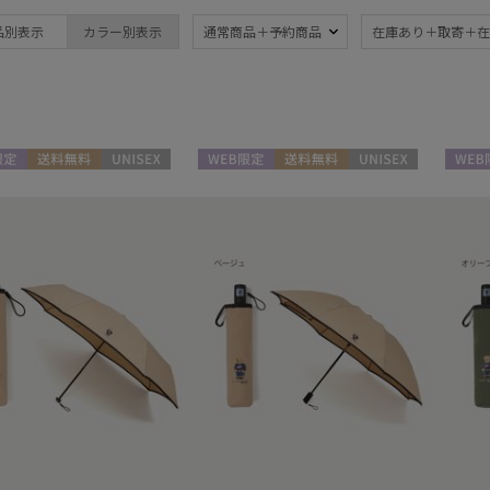
ブランド
品別表示
カラー別表示
通常商品＋予約商品
在庫あり＋取寄＋在
ブランド
傘機能
DAKS
晴雨兼用
遮
(106)
ダックス
一級遮光
UV
estaa
(60)
(1
定
送料無料
UNISEX
WEB限定
送料無料
UNISEX
WEB
エスタ
耐風傘
ジャ
FLO(A)TUS
(9)
フロータス
暑さ対策
紫外
(96)
FURLA
フルラ
親骨：～50cm
親骨
Fuwacool®
55c
(91)
フワクール®
Gracy
簡単開閉傘
3秒
(41)
グレイシー
(5)
HANWAY
ハンウェイ
HELEN KAMINSKI