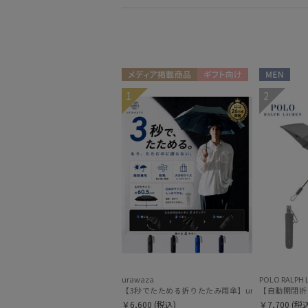
メディア掲載商品
ギフト向け
MEN
1
2
MEN
urawaza
POLO RALPH 
【3秒でたためる折りたたみ雨傘】urawaza 無双
【自動開閉折り
￥6,600
(税込)
￥7,700
(税込