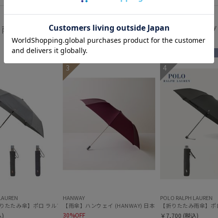
入荷状況
予約
雨傘 折りたたみ傘 ベージュ系 カーキ系 人気ランキング
新着
セール
送料無料
ギフト向け
MEN
3
4
ギフト向け
WOMEN
LAUREN
HANWAY
POLO RALPH LAUREN
（ウラワザ）プレーン58 耐風 大きめ
たたみ傘】ポロ ラルフ ローレン (POLO RALPH LAUREN) ストライプ ワンタッ
【雨傘】ハンウェイ (HANWAY) 日本製
【折りたたみ雨傘】ポロラ
30%OFF
)
￥7,700
(税込)