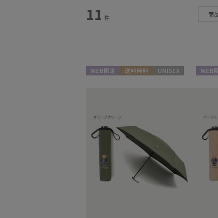
スタイル
11
商
件
カテゴリー
雨傘
(92)
日傘
(114)
WEB限定
送料無料
UNISEX
WEB限
レインアイテム
(35)
マフラー・ストール
(63)
帽子
(63)
手袋・アームカバー
(23)
その他
(1)