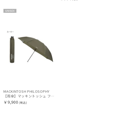
その他
UNISE
X
カラー
価格・割引率
MACKINTOSH PHILOSOPHY
【雨傘】マッキントッシュ フィロソフィー (MACKINTOSH PHILOSOPHY) バーブレラ 軽量 無地 ロゴ 60cm
￥9,900
(税込)
在庫表示