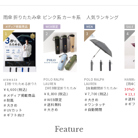
販売状況
雨傘 折りたたみ傘 ピンク系 カーキ系 人気ランキング
入荷状況
メディア掲
WEB限
MEN
セー
1
2
3
4
ギフト
MEN
送料無
UNISE
ギフ
載商品
定
ル
WOM
向け
料
X
向け
N
urawaza
POLO RALPH
POLO RALPH
HANWA
【3秒でたためる折りたたみ雨傘】urawaza 無双（ウラワザ）プレーン58 耐風 大きめ
LAUREN
LAUREN
【WEB限定折りたたみ雨傘】ポロ ラルフ ローレン（POLO RALPH
【自動開閉折りたたみ傘】ポロ ラルフ ロ
30%OF
￥6,600
(税込)
￥8,800
(税込)
￥7,700
(税込)
￥13,86
＃メディア掲載商品
＃送料
＃WEB限定
＃大きめ
＃耐風
＃ギフ
＃送料無料
＃ワンタッチ
＃大きめ
＃大きめ
＃自動開閉
＃UVカット
＃ギフト向け
Feature