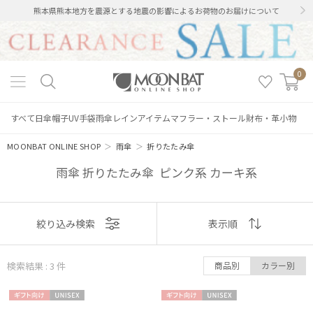
熊本県熊本地方を震源とする地震の影響によるお荷物のお届けについて
0
すべて
日傘
帽子
UV手袋
雨傘
レインアイテム
マフラー・ストール
財布・革小物
MOONBAT ONLINE SHOP
＞
雨傘
＞
折りたたみ傘
雨傘 折りたたみ傘 ピンク系 カーキ系
表示
絞り込み検索
表示順
順
絞り込み
検索結果 : 3
件
商品別
カラー別
おすすめ
ギフト
UNISE
ギフト
UNISE
新着