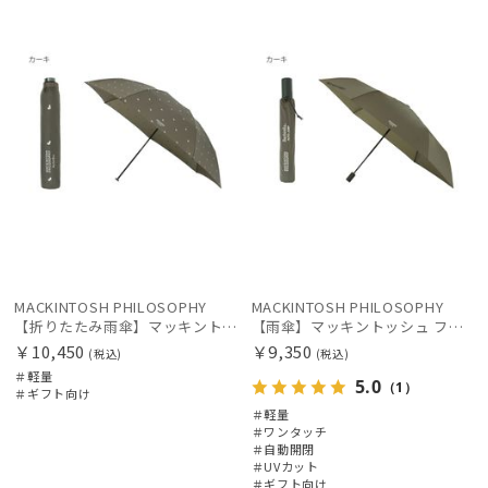
向け
X
向け
X
価格の高い
順
レディース
メンズ
キッズ
価格の低い
順
カテゴリー
人気順
ブランド
売上点数順
お気に入り
傘機能
順
MACKINTOSH PHILOSOPHY
MACKINTOSH PHILOSOPHY
マフラー・ストール・スカーフ
【折りたたみ雨傘】マッキントッシュ フィロソフィー（MACKINTOSH PHILOSOPHY）バーブレラ ランニングテリア
【雨傘】マッキントッシュ フィロソフィー (MACKINTOSH PHILOSOPHY) Birbrella AUTO-JUMP バーブレラ 自動開閉 折りたたみ
￥10,450
￥9,350
(税込)
(税込)
＃軽量
5.0
（1）
帽子
＃ギフト向け
＃軽量
＃ワンタッチ
＃自動開閉
手袋・アームカバー
＃UVカット
＃ギフト向け