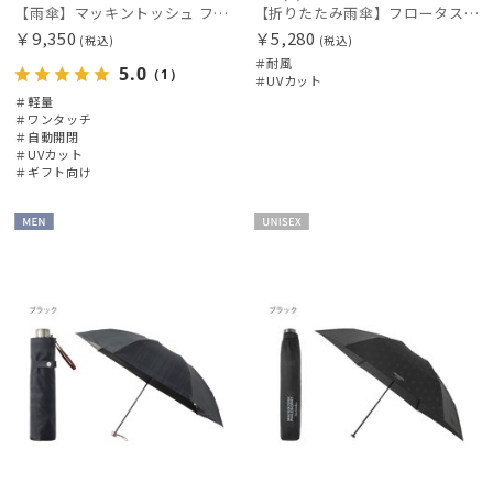
【雨傘】マッキントッシュ フィロソフィー (MACKINTOSH PHILOSOPHY) Birbrella AUTO-JUMP バーブレラ 自動開閉 折りたたみ
【折りたたみ雨傘】フロータス（FLO(A)TUS）プレーン60 超撥水傘 晴雨兼用 UV対応 耐風 大きめ
￥9,350
￥5,280
(税込)
(税込)
＃耐風
5.0
（1）
＃UVカット
＃軽量
＃ワンタッチ
＃自動開閉
＃UVカット
＃ギフト向け
MEN
UNISE
X