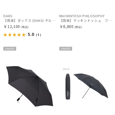
DAKS
MACKINTOSH PHILOSOPHY
【雨傘】ダックス (DAKS) デルタプリント遮光ラミネート チェック 折りたたみ傘 遮熱遮光 耐風傘 ゲリラ豪雨対応傘
【雨傘】マッキントッシュ フィロソフィー (MACKINTOSH PHILOSOPHY) 親骨：51～55cm無地 BEAR
￥12,100
￥8,800
(税込)
(税込)
5.0
（1）
UNISE
UNISE
X
X