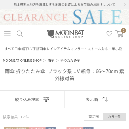
熊本県熊本地方を震源とする地震の影響によるお荷物のお届けについて
0
すべて
日傘
帽子
UV手袋
雨傘
レインアイテム
マフラー・ストール
財布・革小物
MOONBAT ONLINE SHOP
＞
雨傘
＞
折りたたみ傘
雨傘 折りたたみ傘 ブラック系 UV 親骨：66～70cm 紫
外線対策
表示
絞り込み検索
表示順
順
検索結果 : 12
件
商品別
カラー別
おすすめ