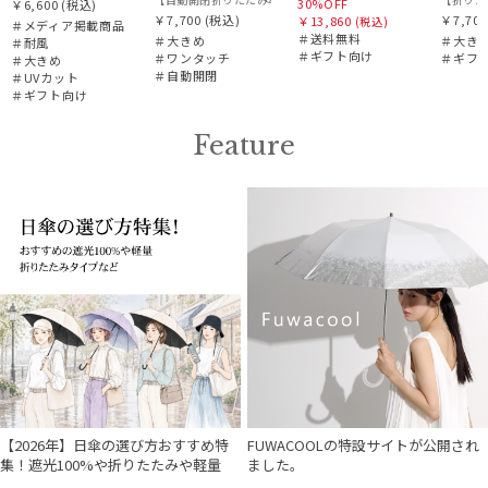
30%OFF
￥6,600
(税込)
￥7,700
(税込)
￥7,700
￥13,860
(税込)
＃メディア掲載商品
＃送料無料
＃大きめ
＃大き
＃耐風
＃ギフト向け
＃ワンタッチ
＃ギフ
＃大きめ
＃自動開閉
＃UVカット
＃ギフト向け
Feature
【2026年】日傘の選び方おすすめ特
FUWACOOLの特設サイトが公開され
集！遮光100%や折りたたみや軽量
ました。