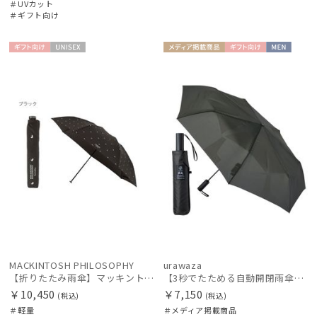
＃UVカット
＃ギフト向け
マフラー・ストール・スカーフ
ギフト
UNISE
メディア掲
ギフト
MEN
向け
X
載商品
向け
帽子
手袋・アームカバー
その他
カラー
MACKINTOSH PHILOSOPHY
urawaza
【折りたたみ雨傘】マッキントッシュ フィロソフィー（MACKINTOSH PHILOSOPHY）バーブレラ ランニングテリア
【3秒でたためる自動開閉雨傘】urawaza 無双（ウラワザ）Auto58 ワンタッチ開閉 大きめ 耐風
￥10,450
￥7,150
(税込)
(税込)
＃軽量
＃メディア掲載商品