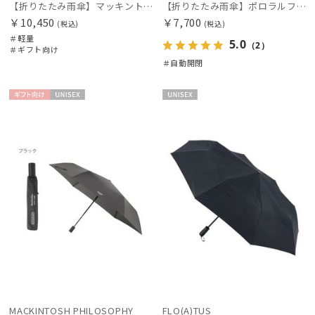
【折りたたみ雨傘】マッキントッシュ フィロソフィー（MACKINTOSH PHILOSOPHY）バーブレラ コーギー
【折りたたみ雨傘】ポロラルフ ローレン (POLO RALPH LAUREN) ワンポイントポロポニー 大きめ70cm
￥10,450
￥7,700
(税込)
(税込)
＃軽量
5.0
（2）
＃ギフト向け
＃自動開閉
ギフト
UNISE
UNISE
向け
X
X
MACKINTOSH PHILOSOPHY
FLO(A)TUS