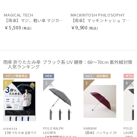
MAGICAL TECH
MACKINTOSH PHILOSOPHY
【雨傘】マジ、軽い傘 マジカルテック (MAGICAL TECH) 自動開閉折りたたみ傘 無地【公式ムーンバット】 レディース メンズ ユニセックス 男女兼用 晴雨兼用 超軽量 UV
【雨傘】マッキントッシュ フィロソフィー (MACKINTOSH PHILOSOPHY) バーブレラ 軽量 無地 ロゴ 60cm
￥5,500
￥9,900
(税込)
(税込)
雨傘 折りたたみ傘 ブラック系 UV 親骨：66～70cm 紫外線対策
人気ランキング
メディア掲
MEN
セー
送料無
ギフ
1
2
3
4
ギフト
MEN
ギフト
載商品
ル
料
向け
WOME
向け
向け
N
urawaza
POLO RALPH
HANWAY
POLO R
【3秒でたためる折りたたみ雨傘】urawaza 無双（ウラワザ）プレーン58 耐風 大きめ
LAUREN
LAUREN
【雨傘】ハンウェイ (HANWA
【自動開閉折りたたみ傘】ポロ ラルフ ローレン (POLO RALPH
【折りたた