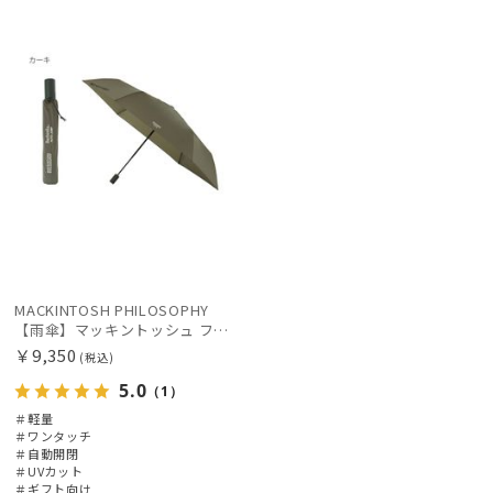
向け
X
レディース
メンズ
キッズ
価格の高い
順
カテゴリー
価格の低い
順
ブランド
人気順
売上点数順
傘機能
お気に入り
順
その他
MACKINTOSH PHILOSOPHY
【雨傘】マッキントッシュ フィロソフィー (MACKINTOSH PHILOSOPHY) Birbrella AUTO-JUMP バーブレラ 自動開閉 折りたたみ
カラー
￥9,350
(税込)
5.0
（1）
＃軽量
＃ワンタッチ
＃自動開閉
＃UVカット
＃ギフト向け