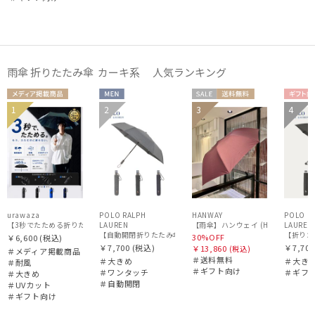
雨傘 折りたたみ傘 カーキ系 人気ランキング
価格・割引率
メディア掲
MEN
セー
送料無
ギフ
1
2
3
4
ギフト
MEN
ギフト
載商品
ル
料
向け
在庫表示
WOME
向け
向け
N
販売状況
入荷状況
urawaza
POLO RALPH
HANWAY
POLO R
【3秒でたためる折りたたみ雨傘】urawaza 無双（ウラワザ）プレーン58 耐風 大きめ
LAUREN
LAUREN
【雨傘】ハンウェイ (HANWA
【自動開閉折りたたみ傘】ポロ ラルフ ローレン (POLO RALPH
【折りたた
30%OFF
￥6,600
(税込)
￥7,700
(税込)
￥7,700
￥13,860
(税込)
＃メディア掲載商品
＃送料無料
＃大きめ
＃大き
＃耐風
＃ギフト向け
＃ワンタッチ
＃ギフ
＃大きめ
＃自動開閉
＃UVカット
＃ギフト向け