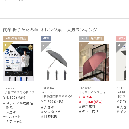
雨傘 折りたたみ傘 オレンジ系 人気ランキング
価格・割引率
メディア掲
MEN
セー
送料無
ギフ
1
2
3
4
ギフト
MEN
ギフト
載商品
ル
料
向け
在庫表示
WOME
向け
向け
N
販売状況
入荷状況
urawaza
POLO RALPH
HANWAY
POLO R
【3秒でたためる折りたたみ雨傘】urawaza 無双（ウラワザ）プレーン58 耐風 大きめ
LAUREN
LAUREN
【雨傘】ハンウェイ (HANWA
【自動開閉折りたたみ傘】ポロ ラルフ ローレン (POLO RALPH
【折りたた
30%OFF
￥6,600
(税込)
￥7,700
(税込)
￥7,700
￥13,860
(税込)
＃メディア掲載商品
＃送料無料
＃大きめ
＃大き
＃耐風
＃ギフト向け
＃ワンタッチ
＃ギフ
＃大きめ
＃自動開閉
＃UVカット
＃ギフト向け