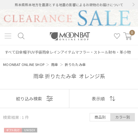
熊本県熊本地方を震源とする地震の影響によるお荷物のお届けについて
0
すべて
日傘
帽子
UV手袋
雨傘
レインアイテム
マフラー・ストール
財布・革小物
MOONBAT ONLINE SHOP
＞
雨傘
＞
折りたたみ傘
雨傘 折りたたみ傘 オレンジ系
表示
絞り込み検索
表示順
順
絞り込み
検索結果 : 1
件
商品別
カラー別
おすすめ
ギフト
UNISE
新着