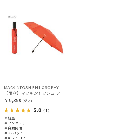
向け
X
レディース
メンズ
キッズ
価格の高い
順
カテゴリー
価格の低い
順
ブランド
人気順
売上点数順
傘機能
お気に入り
順
その他
MACKINTOSH PHILOSOPHY
【雨傘】マッキントッシュ フィロソフィー (MACKINTOSH PHILOSOPHY) Birbrella AUTO-JUMP バーブレラ 自動開閉 折りたたみ
カラー
￥9,350
(税込)
5.0
（1）
＃軽量
＃ワンタッチ
＃自動開閉
＃UVカット
＃ギフト向け