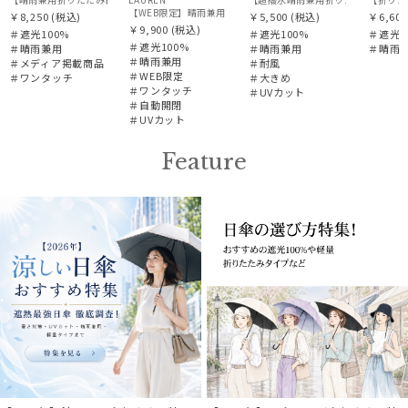
【WEB限定】晴雨兼用自動開閉日傘 ポロ ラルフ ローレン（POLO R
￥8,250
(税込)
￥5,500
(税込)
￥6,600
￥9,900
(税込)
＃遮光100%
＃遮光100%
＃遮光1
＃遮光100%
＃晴雨兼用
＃晴雨兼用
＃晴雨
＃晴雨兼用
＃メディア掲載商品
＃耐風
＃WEB限定
＃ワンタッチ
＃大きめ
＃ワンタッチ
＃UVカット
＃自動開閉
＃UVカット
Feature