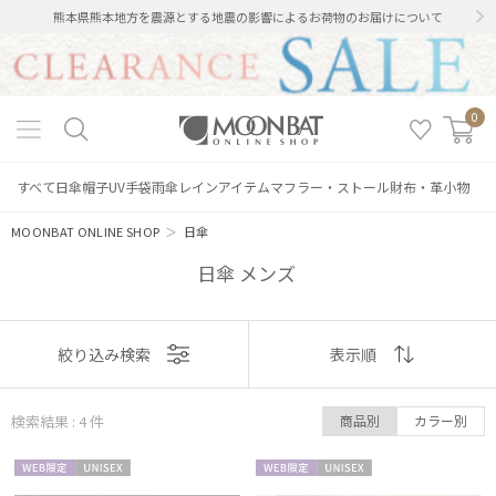
熊本県熊本地方を震源とする地震の影響によるお荷物のお届けについて
0
すべて
日傘
帽子
UV手袋
雨傘
レインアイテム
マフラー・ストール
財布・革小物
MOONBAT ONLINE SHOP
＞
日傘
日傘 メンズ
表示
絞り込み検索
表示順
順
検索結果 : 4
件
商品別
カラー別
おすすめ
WEB限
UNISE
WEB限
UNISE
新着