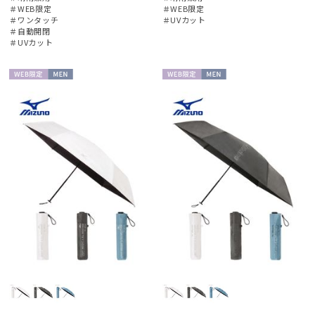
＃WEB限定
＃WEB限定
＃ワンタッチ
＃UVカット
＃自動開閉
カラー
＃UVカット
価格・割引率
WEB限
MEN
WEB限
MEN
定
定
在庫表示
販売状況
入荷状況