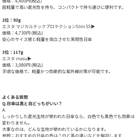
価格：4,400円(税込）
超軽量で高い遮光性を持ち、コンパクトで持ち運びに便利です。
2位：93g
エスタ マジカルテックプロテクションSlim 55▶︎
価格：4,730円 (税込)
安心のサイズ感と軽量を両立させた実用性日傘
3位：117g
エスタ masu▶︎
価格：3,080円 (税込)
手頃な価格で、軽量かつ効果的な紫外線対策が可能です。
よくある質問
Q.日傘は黒と白どっちがいい？
A.
しっかりした遮光生地が使われた日傘なら、白色でも黒色でも効果は
変わりません。
大事なのは、どんな生地が使われているかになります。
参照：
おすすめの日傘の色は？白と黒の違いなどを解説します