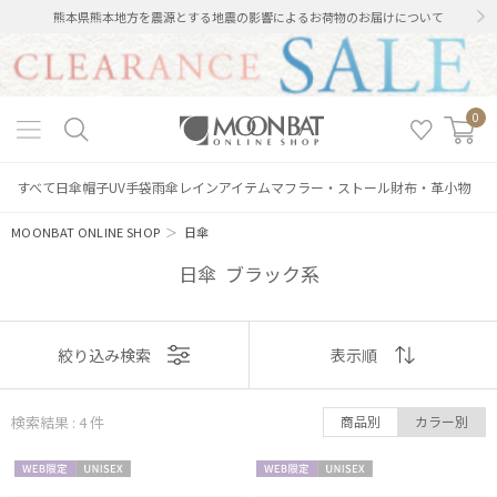
熊本県熊本地方を震源とする地震の影響によるお荷物のお届けについて
0
すべて
日傘
帽子
UV手袋
雨傘
レインアイテム
マフラー・ストール
財布・革小物
MOONBAT ONLINE SHOP
＞
日傘
日傘 ブラック系
表示
絞り込み検索
表示順
順
検索結果 : 4
件
商品別
カラー別
おすすめ
WEB限
UNISE
WEB限
UNISE
新着