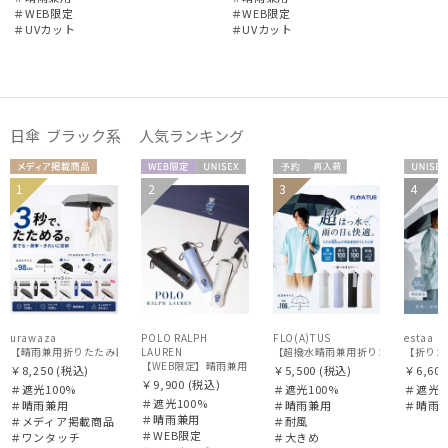
＃WEB限定
＃WEB限定
販売状況
＃UVカット
＃UVカット
入荷状況
日傘 ブラック系 人気ランキング
メディア掲
WEB限
UNISE
予約
再入
UNIS
1
2
3
4
UNISE
UNISE
載商品
定
X
荷
X
X
X
urawaza
POLO RALPH
FLO(A)TUS
estaa
LAUREN
【超撥水晴雨兼用折りたたみ日傘】フロータ
【WEB限定】晴雨兼用自動開閉日傘 ポロ ラルフ ローレン（POLO R
￥8,250
(税込)
￥5,500
(税込)
￥6,600
￥9,900
(税込)
＃遮光100%
＃遮光100%
＃遮光1
＃遮光100%
＃晴雨兼用
＃晴雨兼用
＃晴雨
＃晴雨兼用
＃メディア掲載商品
＃耐風
＃WEB限定
＃ワンタッチ
＃大きめ