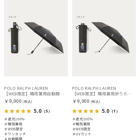
定
X
定
X
価格の高い
順
絞り込み
価格の低い
順
人気順
レディース
メンズ
キッズ
売上点数順
お気に入り
カテゴリー
順
POLO RALPH LAUREN
POLO RALPH LAUREN
【WEB限定】晴雨兼用自動開閉日傘 ポロ ラルフ ローレン（POLO RALPH LAUREN）ベア 遮光100 UV100 ワンタッチ開閉
【WEB限定】晴雨兼用折りたたみ日傘 ポロ ラルフ ローレン（POLO RALPH LAUREN）ベア 遮光100 UV100
ブランド
￥9,900
￥9,900
(税込)
(税込)
5.0
5.0
（5）
（1）
傘機能
＃遮光100%
＃遮光100%
＃晴雨兼用
＃晴雨兼用
＃WEB限定
＃WEB限定
マフラー・ストール・スカーフ
＃ワンタッチ
＃UVカット
＃自動開閉