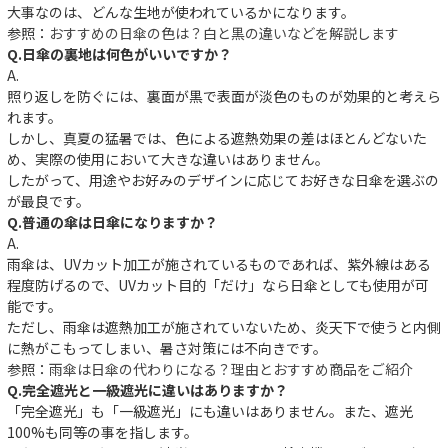
大事なのは、どんな生地が使われているかになります。
参照：
おすすめの日傘の色は？白と黒の違いなどを解説します
Q.日傘の裏地は何色がいいですか？
A.
照り返しを防ぐには、裏面が黒で表面が淡色のものが効果的と考えら
れます。
しかし、真夏の猛暑では、色による遮熱効果の差はほとんどないた
め、実際の使用において大きな違いはありません。
したがって、用途やお好みのデザインに応じてお好きな日傘を選ぶの
が最良です。
Q.普通の傘は日傘になりますか？
A.
雨傘は、UVカット加工が施されているものであれば、紫外線はある
程度防げるので、UVカット目的「だけ」なら日傘としても使用が可
能です。
ただし、雨傘は遮熱加工が施されていないため、炎天下で使うと内側
に熱がこもってしまい、暑さ対策には不向きです。
参照：
雨傘は日傘の代わりになる？理由とおすすめ商品をご紹介
Q.完全遮光と一級遮光に違いはありますか？
「完全遮光」も「一級遮光」にも違いはありません。また、遮光
100%も同等の事を指します。