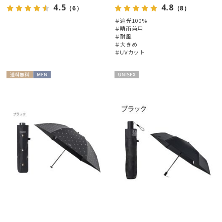
4.5
4.8
（6）
（8）
＃遮光100%
＃晴雨兼用
＃耐風
＃大きめ
＃UVカット
レディース
メンズ
キッズ
送料無
MEN
UNISE
カテゴリー
料
X
ブランド
傘機能
マフラー・ストール・スカーフ
帽子