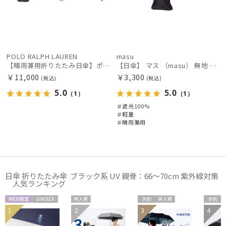
POLO RALPH LAUREN
masu
【晴雨兼用折りたたみ日傘】ポロ ラルフ ローレン (POLO RALPH LAUREN) ラルフローレンリゾート 雨の日OK 軽量 一級遮光99.99% 遮熱 UV 晴雨兼用
【日傘】 マス （masu） 無地 折りたたみ傘 【公式ムーンバット】 メンズ UV 晴雨兼用 プレゼント ギフト 軽量 晴雨兼用 グラスファイバー 楽々開閉
￥11,000
￥3,300
(税込)
(税込)
5.0
5.0
（1）
（1）
＃遮光100%
＃軽量
＃晴雨兼用
日傘 折りたたみ傘 ブラック系 UV 親骨：66～70cm 紫外線対策
人気ランキング
WEB限
UNISE
再入
予約
再入
予約
1
2
3
4
メディア掲
UNISE
送料
定
X
荷
荷
UNISE
載商品
X
料