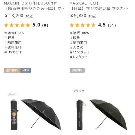
MACKINTOSH PHILOSOPHY
MAGICAL TECH
【晴雨兼用折りたたみ日傘】マッキントッシュ フィロソフィー (MACKINTOSH PHILOSOPHY)コーギー 雨の日OK 軽量 遮光100％ 遮熱 UV
【日傘】マジで軽い傘 マジカルテックプロテクション(MAGICAL TECH PROTECTION) 58cm 晴雨兼用傘自動開閉折りたたみ日傘 一級遮光100% UV 軽量 機能性 大きめ 人気
手袋・アームカバー
￥13,200
￥5,830
(税込)
(税込)
5.0
4.5
（8）
（51）
その他
＃遮光100%
＃遮光100%
＃軽量
＃軽量
＃晴雨兼用
＃晴雨兼用
＃送料無料
＃大きめ
カラー
＃UVカット
＃ワンタッチ
＃UVカット
送料無
MEN
UNISE
料
X
価格・割引率