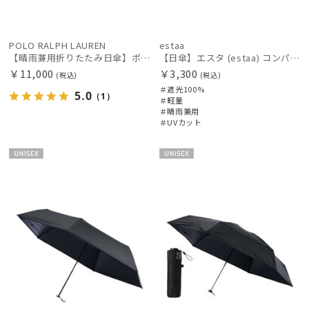
POLO RALPH LAUREN
estaa
【晴雨兼用折りたたみ日傘】ポロ ラルフ ローレン (POLO RALPH LAUREN) ポロポニー刺繍 雨の日OK 一級遮光99.99% 遮熱 UV 晴雨兼用
【日傘】エスタ (estaa) コンパクトワイド54 折りたたみ傘 軽量 晴雨兼用 遮光100％ UV100%
￥11,000
￥3,300
(税込)
(税込)
＃遮光100%
5.0
（1）
＃軽量
＃晴雨兼用
＃UVカット
UNISE
UNISE
X
X