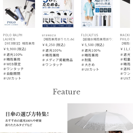
X
POLO RALPH
urawaza
FLO(A)TUS
MACKIN
LAUREN
【超撥水晴雨兼用折りたたみ日傘】フロータ
PHILOS
【WEB限定】晴雨兼用自動開閉日傘 ポロ ラルフ ローレン（POLO RALPH LAUREN）ベア 遮
￥8,250
(税込)
￥5,500
(税込)
￥9,900
(税込)
￥11,00
＃遮光100%
＃遮光100%
＃遮光100%
＃遮光1
＃晴雨兼用
＃晴雨兼用
＃晴雨兼用
＃軽量
＃メディア掲載商品
＃耐風
＃WEB限定
＃晴雨
＃ワンタッチ
＃大きめ
＃ワンタッチ
＃送料
＃UVカット
＃自動開閉
＃ワン
＃UVカット
＃UVカ
Feature