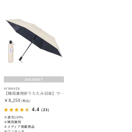
メディア掲
UNISE
マフラー・ストール・スカーフ
載商品
X
帽子
その他
カラー
SOLDOUT
urawaza
【晴雨兼用折りたたみ日傘】ウラワザ（urawaza）無地 55㎝ 晴雨兼用 遮光100% UV100% 自動開閉 ワンタッチ
￥8,250
(税込)
4.4
（23）
＃遮光100%
＃晴雨兼用
＃メディア掲載商品
＃ワンタッチ