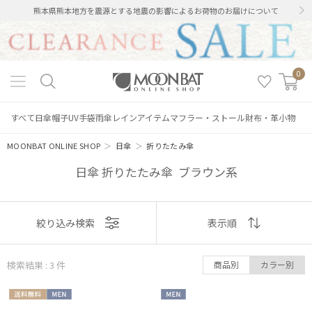
熊本県熊本地方を震源とする地震の影響によるお荷物のお届けについて
0
すべて
日傘
帽子
UV手袋
雨傘
レインアイテム
マフラー・ストール
財布・革小物
MOONBAT ONLINE SHOP
＞
日傘
＞
折りたたみ傘
日傘 折りたたみ傘 ブラウン系
表示
絞り込み検索
表示順
順
検索結果 : 3
件
商品別
カラー別
おすすめ
送料無
MEN
MEN
新着