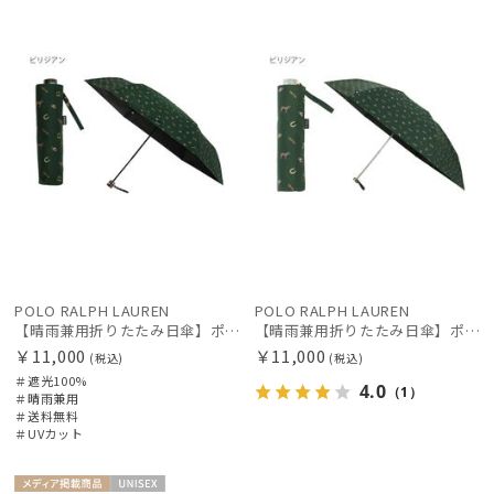
料
価格の高い
順
価格の低い
順
絞り込み
人気順
売上点数順
レディース
メンズ
キッズ
お気に入り
順
POLO RALPH LAUREN
POLO RALPH LAUREN
カテゴリー
【晴雨兼用折りたたみ日傘】ポロ ラルフ ローレン (POLO RALPH LAUREN) 馬具 遮光100% UVメンズ日傘 簡単開閉
【晴雨兼用折りたたみ日傘】ポロ ラルフ ローレン (POLO RALPH LAUREN) 馬具 雨の日OK 軽量 一級遮光99.99% 遮熱 UV 晴雨兼用
￥11,000
￥11,000
(税込)
(税込)
＃遮光100%
ブランド
4.0
（1）
＃晴雨兼用
＃送料無料
＃UVカット
傘機能