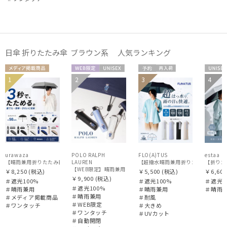
価格・割引率
在庫表示
日傘 折りたたみ傘 ブラウン系 人気ランキング
販売状況
メディア掲
WEB限
UNISE
予約
再入
UNIS
1
2
3
4
UNISE
UNISE
載商品
定
X
荷
X
入荷状況
X
X
urawaza
POLO RALPH
FLO(A)TUS
estaa
LAUREN
【超撥水晴雨兼用折りたたみ日傘】フロータ
【WEB限定】晴雨兼用自動開閉日傘 ポロ ラルフ ローレン（POLO R
￥8,250
(税込)
￥5,500
(税込)
￥6,600
￥9,900
(税込)
＃遮光100%
＃遮光100%
＃遮光1
＃遮光100%
＃晴雨兼用
＃晴雨兼用
＃晴雨
＃晴雨兼用
＃メディア掲載商品
＃耐風
＃WEB限定
＃ワンタッチ
＃大きめ
＃ワンタッチ
＃UVカット
＃自動開閉