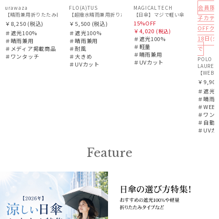
会員限
urawaza
FLO(A)TUS
MAGICAL TECH
【超撥水晴雨兼用折りたたみ日傘】フロータス（FLO(A)TUS）プレー
【日傘】マジで軽い傘 マジカルテックプロ
子カテゴ
15%OFF
￥8,250
(税込)
￥5,500
(税込)
OFFク
￥4,020
(税込)
＃遮光100%
＃遮光100%
18日(火
＃遮光100%
＃晴雨兼用
＃晴雨兼用
＃軽量
＃メディア掲載商品
＃耐風
で
＃晴雨兼用
＃ワンタッチ
＃大きめ
POLO R
＃UVカット
＃UVカット
LAUREN
【WEB限
￥9,900
＃遮光1
＃晴雨
＃WEB
＃ワン
＃自動
＃UVカ
Feature