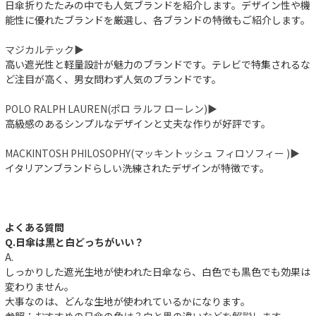
日傘折りたたみの中でも人気ブランドを紹介します。デザイン性や機
能性に優れたブランドを厳選し、各ブランドの特徴もご紹介します。
マジカルテック▶︎
高い遮光性と軽量設計が魅力のブランドです。テレビで特集されるな
ど注目が高く、男女問わず人気のブランドです。
POLO RALPH LAUREN(ポロ ラルフ ローレン)▶︎
高級感のあるシンプルなデザインと丈夫な作りが好評です。
MACKINTOSH PHILOSOPHY(マッキントッシュ フィロソフィー )▶︎
イタリアンブランドらしい洗練されたデザインが特徴です。
よくある質問
Q.日傘は黒と白どっちがいい？
A.
しっかりした遮光生地が使われた日傘なら、白色でも黒色でも効果は
変わりません。
大事なのは、どんな生地が使われているかになります。
参照：
おすすめの日傘の色は？白と黒の違いなどを解説します