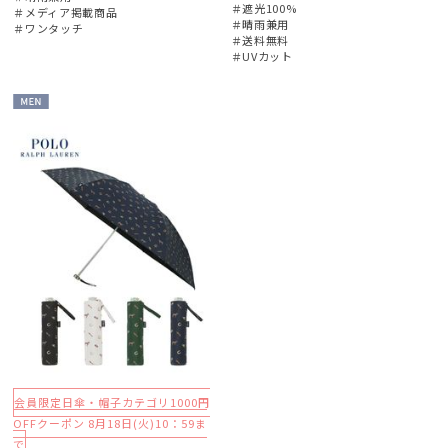
＃遮光100%
＃メディア掲載商品
＃晴雨兼用
＃ワンタッチ
＃送料無料
マフラー・ストール・スカーフ
＃UVカット
帽子
MEN
その他
カラー
会員限定日傘・帽子カテゴリ1000円
OFFクーポン 8月18日(火)10：59ま
で