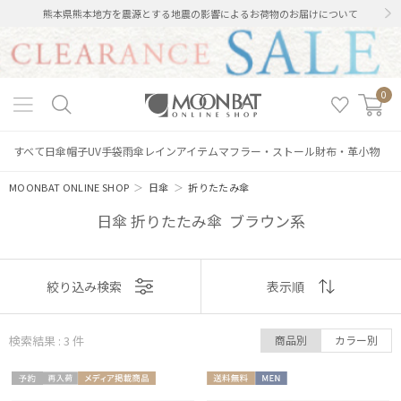
熊本県熊本地方を震源とする地震の影響によるお荷物のお届けについて
0
すべて
日傘
帽子
UV手袋
雨傘
レインアイテム
マフラー・ストール
財布・革小物
MOONBAT ONLINE SHOP
＞
日傘
＞
折りたたみ傘
日傘 折りたたみ傘 ブラウン系
表示
絞り込み検索
表示順
順
検索結果 : 3
件
商品別
カラー別
おすすめ
予約
再入
メディア掲
送料無
MEN
新着