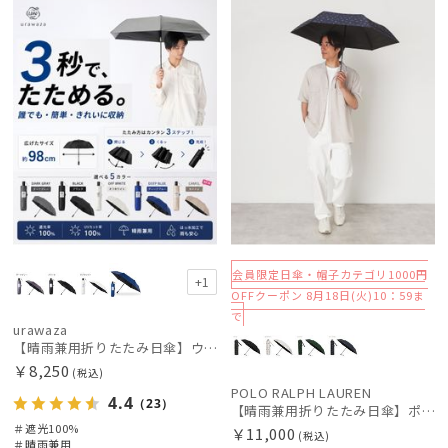
UNISE
荷
載商品
料
X
価格の高い
順
価格の低い
順
絞り込み
人気順
売上点数順
お気に入り
順
レディース
メンズ
キッズ
会員限定日傘・帽子カテゴリ1000円
+1
OFFクーポン 8月18日(火)10：59ま
カテゴリー
で
urawaza
【晴雨兼用折りたたみ日傘】ウラワザ（urawaza）無地 55㎝ 晴雨兼用 遮光100% UV100% 自動開閉 ワンタッチ
￥8,250
ブランド
(税込)
POLO RALPH LAUREN
4.4
（23）
【晴雨兼用折りたたみ日傘】ポロ ラルフ ローレン (POLO RALPH LAUREN) 馬具 遮光100% UVメンズ日傘 簡単開閉
＃遮光100%
￥11,000
傘機能
(税込)
＃晴雨兼用