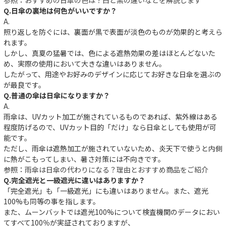
Q.日傘の裏地は何色がいいですか？
A.
照り返しを防ぐには、裏面が黒で表面が淡色のものが効果的と考えら
れます。
しかし、真夏の猛暑では、色による遮熱効果の差はほとんどないた
め、実際の使用において大きな違いはありません。
したがって、用途やお好みのデザインに応じてお好きな日傘を選ぶの
が最良です。
Q.普通の傘は日傘になりますか？
A.
雨傘は、UVカット加工が施されているものであれば、紫外線はある
程度防げるので、UVカット目的「だけ」なら日傘としても使用が可
能です。
ただし、雨傘は遮熱加工が施されていないため、炎天下で使うと内側
に熱がこもってしまい、暑さ対策には不向きです。
参照：
雨傘は日傘の代わりになる？理由とおすすめ商品をご紹介
Q.完全遮光と一級遮光に違いはありますか？
「完全遮光」も「一級遮光」にも違いはありません。また、遮光
件
100%も同等の事を指します。
また、ムーンバットでは遮光100%について検査機関のデータにおい
てすべて100％が実証されておりますが、