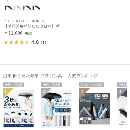
価格・割引率
POLO RALPH LAUREN
在庫表示
【晴雨兼用折りたたみ日傘】ポロ ラルフ ローレン (POLO RALPH LAUREN) 馬具 雨の日OK 軽量 一級遮光99.99% 遮熱 UV 晴雨兼用
￥11,000
(税込)
4.0
（1）
販売状況
入荷状況
日傘 折りたたみ傘 ブラウン系 人気ランキング
予約
再入
予約
再入
セー
UNISE
WEB
1
2
3
4
メディア掲
UNISE
荷
荷
ル
X
定
UNISE
載商品
X
X