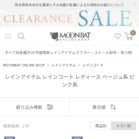
熊本県熊本地方を震源とする地震の影響によるお荷物のお届けについて
0
すべて
日傘
帽子
UV手袋
雨傘
レインアイテム
マフラー・ストール
財布・革小物
MOONBAT ONLINE SHOP
＞
レインアイテム
＞
レインコート
レインアイテム レインコート レディース ベージュ系 ピ
ンク系
絞り込み
表示
絞り込み検索
表示順
順
検索結果 : 2
件
商品別
カラー別
おすすめ
レディース
メンズ
キッズ