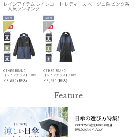
レインアイテム レインコート レディース ベージュ系 ピンク系
人気ランキング
カラー
MEN
MEN
1
2
OTHER BRAND
OTHER BRAND
【レイングッズ】EDWIN（エドウィン）レインパーカー バイカラー
【レイングッズ】EDWIN（エドウィン）レインコート バイカ
￥3,850
(税込)
￥3,850
(税込)
価格・割引率
Feature
在庫表示
販売状況