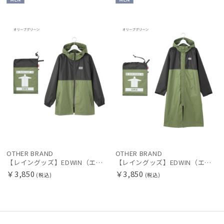
MEN
MEN
新着
カテゴリー
価格の高い
順
価格の低い
ブランド
順
人気順
傘機能
売上点数順
マフラー・ストール・スカーフ
お気に入り
順
帽子
OTHER BRAND
OTHER BRAND
【レイングッズ】EDWIN（エドウィン）レインパーカー バイカラー
【レイングッズ】EDWIN（エドウィン）レインコート バイカラー
￥3,850
￥3,850
(税込)
(税込)
手袋・アームカバー
その他