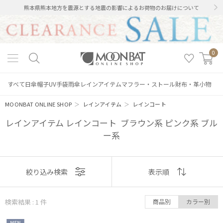
熊本県熊本地方を震源とする地震の影響によるお荷物のお届けについて
0
すべて
日傘
帽子
UV手袋
雨傘
レインアイテム
マフラー・ストール
財布・革小物
MOONBAT ONLINE SHOP
＞
レインアイテム
＞
レインコート
レインアイテム レインコート ブラウン系 ピンク系 ブル
ー系
絞り込み
表示
絞り込み検索
表示順
順
検索結果 : 1
件
商品別
カラー別
おすすめ
レディース
メンズ
キッズ