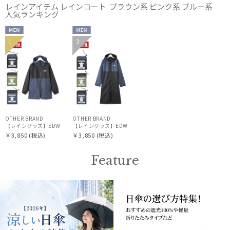
レインアイテム レインコート ブラウン系 ピンク系 ブルー系
人気ランキング
カラー
MEN
MEN
1
2
OTHER BRAND
OTHER BRAND
【レイングッズ】EDWIN（エドウィン）レインパーカー バイカラー
【レイングッズ】EDWIN（エドウィン）レインコート バイカ
￥3,850
(税込)
￥3,850
(税込)
価格・割引率
Feature
在庫表示
販売状況