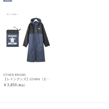
MEN
新着
カテゴリー
価格の高い
順
価格の低い
ブランド
順
人気順
傘機能
売上点数順
マフラー・ストール・スカーフ
お気に入り
順
帽子
OTHER BRAND
【レイングッズ】EDWIN（エドウィン）レインコート バイカラー
￥3,850
(税込)
手袋・アームカバー
その他