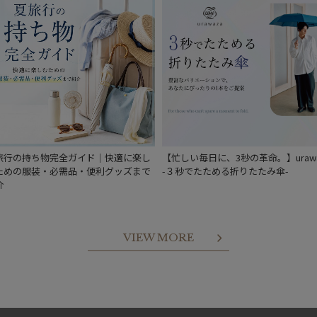
旅行の持ち物完全ガイド｜快適に楽し
【忙しい毎日に、3秒の革命。】urawa
ための服装・必需品・便利グッズまで
-３秒でたためる折りたたみ傘-
介
VIEW MORE