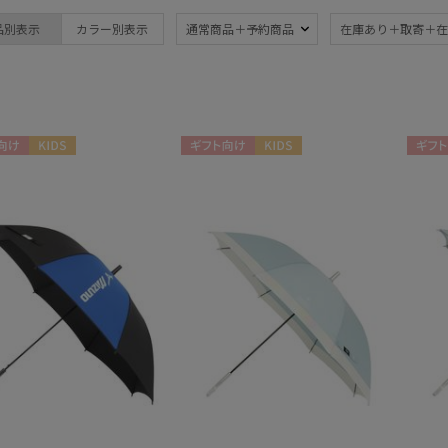
ブランド
カラー
品別表示
カラー別表示
通常商品＋予約商品
在庫あり＋取寄＋在
価格・割引率
価格 (円)
向け
KIDS
ギフト向け
KIDS
ギフト
割引率 (%)
在庫表示
在庫あり
販売状況