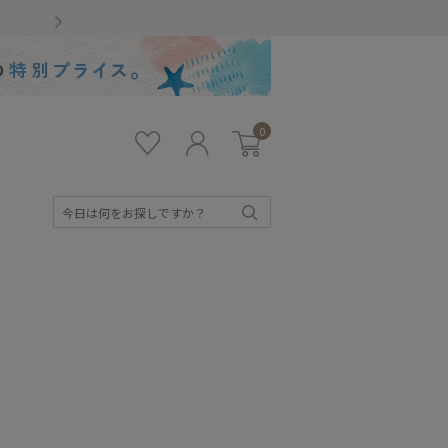
Gmailをお使いのお客様
0
お気
ロ
カー
に入
グ
ト
り
イ
ン
検
索
キッズ