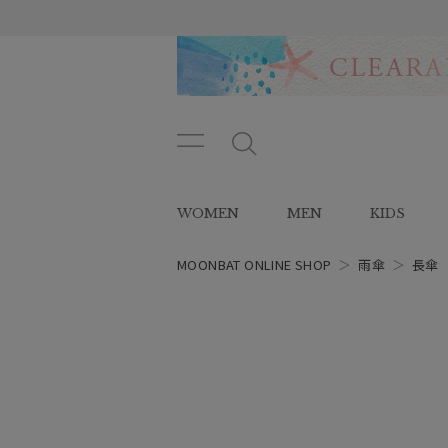
メニ
メ
ュー
ニ
ボタ
ュ
WOMEN
MEN
KIDS
ン
ー
ボ
タ
MOONBAT ONLINE SHOP
＞
雨傘
＞
長傘
ン
レディース
スタイル