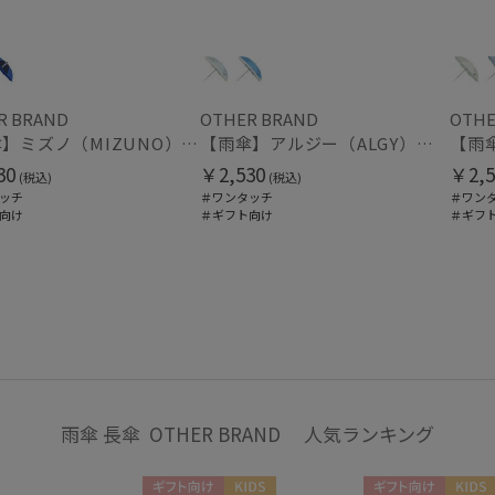
通常
入荷状況
予約
R BRAND
OTHER BRAND
OTHE
【雨傘】ミズノ（MIZUNO）子供用通学雨傘 コンビ×ビッグロゴ ボタンジャンプ
【雨傘】アルジー（ALGY）子供用通学雨傘 パール切り継ぎ ボタンジャンプ
新着
30
￥2,530
￥2,5
(税込)
(税込)
ッチ
＃ワンタッチ
＃ワン
向け
＃ギフト向け
＃ギフ
雨傘 長傘 OTHER BRAND 人気ランキング