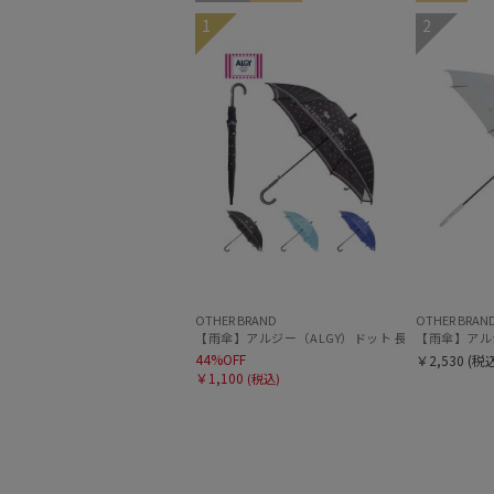
セール
KIDS
KIDS
1
2
OTHER BRAND
OTHER BRAN
【雨傘】アルジー（ALGY）ドット 長傘 【公式ムーンバ
【雨傘】アル
44%OFF
￥2,530
(税込
￥1,100
(税込)