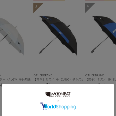
ギフト向け
KIDS
ギフト向け
KIDS
3
4
D
OTHER BRAND
OTHER BRAND
ット】 キッズ 子供傘 55cm 58cm 55cmは窓付き
ジー（ALGY）子供用通学雨傘 グラデーション ボタンジャンプ
【雨傘】ミズノ（MIZUNO）子供用通学雨傘 1小間切継ぎ
【雨傘】ミズノ（MI
)
￥2,530
(税込)
￥2,530
(税込)
＃ワンタッチ
＃ワンタッチ
＃ギフト向け
＃ギフト向け