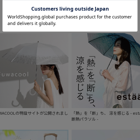
Feature
UWACOOLの特設サイトが公開されまし
「熱」を「断」ち、 涼を感じる - est
。
断熱パラソル -