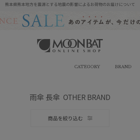
熊本県熊本地方を震源とする地震の影響によるお荷物のお届けについて
雨傘・日傘・マフラー・ストール・
帽子の通販｜MOONBAT ONLINE
SHOP（ムーンバットオンラインシ
CATEGORY
BRAND
ョップ）
雨傘 長傘 OTHER BRAND
メンズ
商品を絞り込む
ブランド