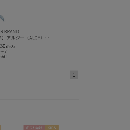
セール
もうすぐ
R BRAND
【雨傘】アルジー（ALGY）子供用通学雨傘 パイピングロゴ ボタンジャンプ
再入荷
30
(税込)
タッチ
ト向け
1