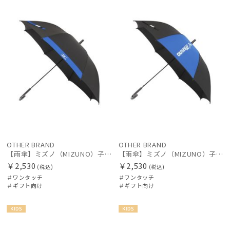
向け
向け
価格の高い
レディース
メンズ
キッズ
順
価格の低い
順
カテゴリー
人気順
ブランド
売上点数順
傘機能
お気に入り
順
OTHER BRAND
OTHER BRAND
マフラー・ストール・スカーフ
【雨傘】ミズノ（MIZUNO）子供用通学雨傘 1小間切継ぎ ボタンジャンプ
【雨傘】ミズノ（MIZUNO）子供用通学雨傘 コンビ×ビッグロゴ ボタンジャンプ
￥2,530
￥2,530
(税込)
(税込)
＃ワンタッチ
＃ワンタッチ
帽子
＃ギフト向け
＃ギフト向け
手袋・アームカバー
KIDS
KIDS