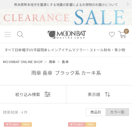
熊本県熊本地方を震源とする地震の影響によるお荷物のお届けについて
0
すべて
日傘
帽子
UV手袋
雨傘
レインアイテム
マフラー・ストール
財布・革小物
MOONBAT ONLINE SHOP
＞
雨傘
＞
長傘
雨傘 長傘 ブラック系 カーキ系
表示
絞り込み検索
表示順
順
絞り込み
検索結果 : 4
件
商品別
カラー別
おすすめ
ギフト
KIDS
ギフト
KIDS
新着