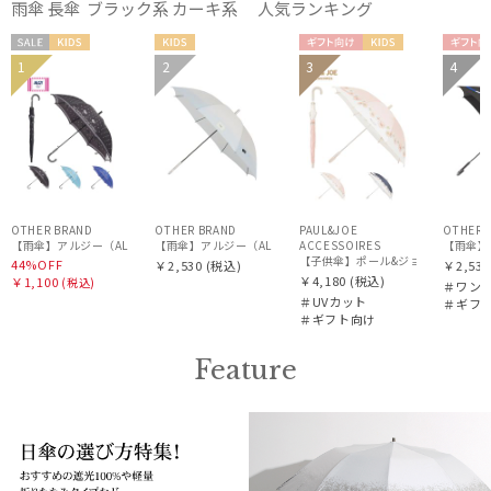
販売状況
雨傘 長傘 ブラック系 カーキ系 人気ランキング
セー
KIDS
KIDS
ギフト
KIDS
ギフ
1
2
3
4
入荷状況
ル
向け
向け
OTHER BRAND
OTHER BRAND
PAUL&JOE
OTHER 
【雨傘】アルジー（ALGY）ドット 長傘 【公式ムーンバット】 キッズ 子供傘 55cm 58cm 5
【雨傘】アルジー（ALGY）子供用通学雨傘 グラデーション 
ACCESSOIRES
【雨傘】
【子供傘】ポール&ジョー（PAUL & J
44%OFF
￥2,530
(税込)
￥2,530
￥4,180
(税込)
￥1,100
(税込)
＃ワン
＃UVカット
＃ギフ
＃ギフト向け
Feature