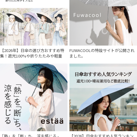
【2026年】日傘の選び方おすすめ特
FUWACOOLの特設サイトが公開され
集！遮光100%や折りたたみや軽量
ました。
「熱」を「断」ち、 涼を感じる -
【2026】日傘おすすめ人気ランキン