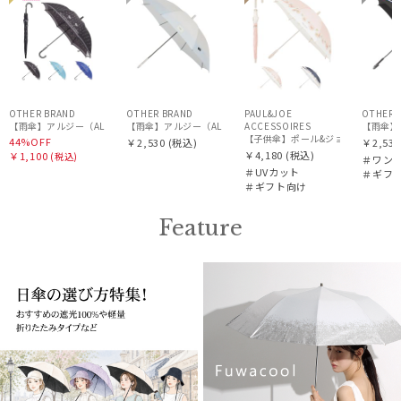
OTHER BRAND
OTHER BRAND
PAUL&JOE
OTHER 
【雨傘】アルジー（ALGY）ドット 長傘 【公式ムーンバット】 キッズ 子供傘 55cm 58cm 5
【雨傘】アルジー（ALGY）子供用通学雨傘 グラデーション 
ACCESSOIRES
【雨傘】
【子供傘】ポール&ジョー（PAUL & J
44%OFF
￥2,530
(税込)
￥2,530
￥4,180
(税込)
￥1,100
(税込)
＃ワン
＃UVカット
＃ギフ
＃ギフト向け
Feature