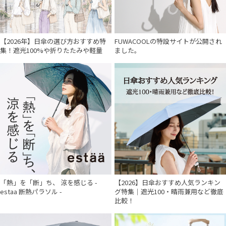
【2026年】日傘の選び方おすすめ特
FUWACOOLの特設サイトが公開され
集！遮光100%や折りたたみや軽量
ました。
「熱」を「断」ち、 涼を感じる -
【2026】日傘おすすめ人気ランキン
estaa 断熱パラソル -
グ特集｜遮光100・晴雨兼用など徹底
比較！