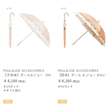
向け
価格の高い
順
価格の低い
レディース
メンズ
キッズ
順
カテゴリー
人気順
売上点数順
ブランド
お気に入り
順
傘機能
PAUL&JOE ACCESSOIRES
PAUL&JOE ACCESSOIRES
【子供傘】ポール&ジョー（PAUL & JOE ACCESSOIRES）クリザンテーム 通学用雨傘 窓付き UV
【雨傘】ポール & ジョー (PAUL & JOE ACCESSOIRES) クリザンテーム 通学 子供傘 UV
￥4,180
￥4,180
(税込)
(税込)
マフラー・ストール・スカーフ
＃UVカット
＃UVカット
＃ギフト向け
帽子
KIDS
KIDS