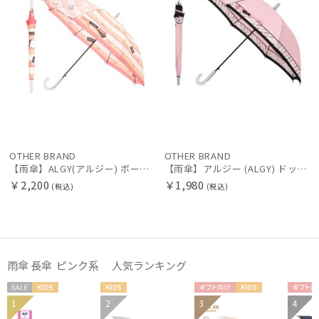
販売状況
入荷状況
OTHER BRAND
OTHER BRAND
【雨傘】ALGY(アルジー) ボーダー さくらんぼ ハート キッズ長傘 UV加工 ジャンプ式 ガールズ
【雨傘】アルジー (ALGY) ドット柄 長傘 【公式ムーンバット】 キッズ 晴雨兼用 ジャンプ式 UV グラスファイバー 子供傘
￥2,200
￥1,980
(税込)
(税込)
雨傘 長傘 ピンク系 人気ランキング
セー
KIDS
KIDS
ギフト
KIDS
ギフ
1
2
3
4
ル
向け
向け