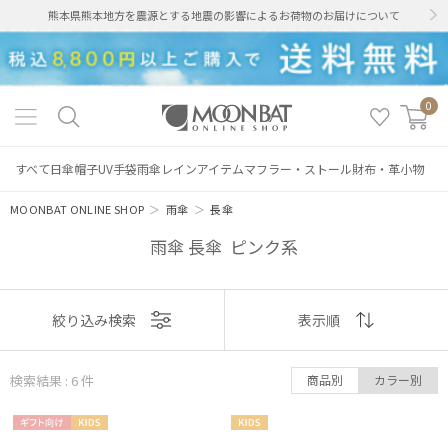
熊本県熊本地方を震源とする地震の影響によるお荷物のお届けについて
0
すべて
日傘
帽子
UV手袋
雨傘
レインアイテム
マフラー・ストール
財布・革小物
MOONBAT ONLINE SHOP
＞
雨傘
＞
長傘
雨傘 長傘 ピンク系
表示
絞り込み検索
表示順
順
検索結果 : 6
件
商品別
カラー別
おすすめ
絞り込み
ギフト
KIDS
KIDS
新着